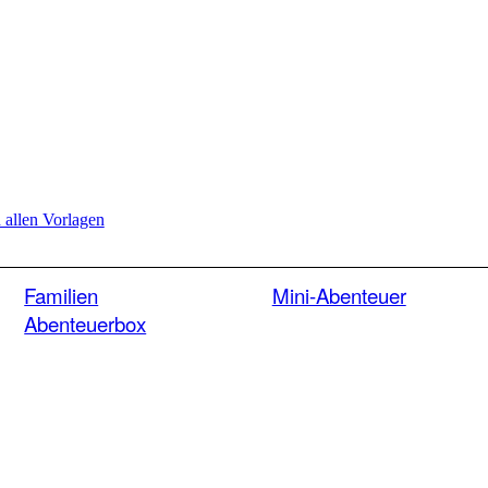
d allen Vorlagen
Familien
Mini-Abenteuer
Abenteuerbox
Geschichte + 1
Bastelprojekt +
Büchlein mit Geschichte +
Malvorlagen für 9 Euro
5 Aufgaben + alle
Materialien + Schatz für 49
Euro