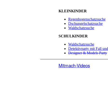
x
KLEINKINDER
Regenbogenschatzsuche
Dschungelschatzsuche
Waldschatzsuche
SCHULKINDER
Waldschatzsuche
Detektivparty mit Fall un
Designer & Models Party
Mitmach-Videos
Echtzeit-Bastel-Videos für
dein kreatives Abenteuer