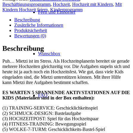
Beschäftigungsprogramm
,
Hochzeit
,
Hochzeit mit Kindern
,
Mit
Kindern Hochzeit feiern
,
Kinderprogramm
Feen und Einhörner
Beschreibung
Zusätzliche Informationen
Produktsicherheit
Bewertungen (0)
Beschreibung
Wunschbox
Puh… Mietzi ist im Stress. Als Hochzeitsplanerin bereitet sie gerade
mehrere Hochzeiten gleichzeitig vor. Die Aufgaben stapeln sich und
heute ist ja auch noch ein Hochzeitsfest.
Wie gut, dass viele Kids
eingeladen sind, die Mietzi unterstützen können. Mit ihrer Hilfe
kann Mietzi ihre Aufgaben bestimmt schaffen.
ES WARTEN 5 SPANNENDE AKTIVSTATIONEN AUF DIE
FAQ
KIDS (Materialien sind in der Box enthalten):
(1) TRAINING-SERVICE: Geschicklichkeitsspiel
(2)
SCHMUCK-DESIGN: Bastelaufgabe
(3) HOCHZEITPOST: Spiel für das Hochzeitspaar
(4) FITNESS-TRAINING: Bewegungsspiel
(5) WOLKE-7-TURM: Geschicklichkeits-Bastel-Spiel