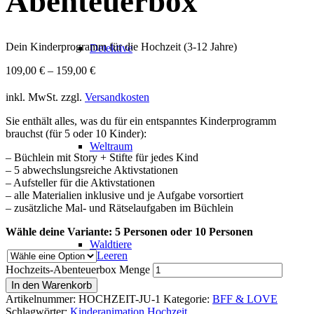
Abenteuerbox
Dein Kinderprogramm für die Hochzeit (3-12 Jahre)
Detektive
109,00
€
–
159,00
€
inkl. MwSt.
zzgl.
Versandkosten
Sie enthält alles, was du für ein entspanntes Kinderprogramm
brauchst (für 5 oder 10 Kinder):
Weltraum
– Büchlein mit Story + Stifte für jedes Kind
– 5 abwechslungsreiche Aktivstationen
– Aufsteller für die Aktivstationen
– alle Materialien inklusive und je Aufgabe vorsortiert
– zusätzliche Mal- und Rätselaufgaben im Büchlein
Wähle deine Variante: 5 Personen oder 10 Personen
Waldtiere
Leeren
Hochzeits-Abenteuerbox Menge
In den Warenkorb
Artikelnummer:
HOCHZEIT-JU-1
Kategorie:
BFF & LOVE
Schlagwörter:
Kinderanimation Hochzeit
,