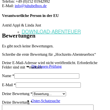
Telefon: +49 (0)152 01942992
E-Mail:
info@juhubelbox.de
Verantwortliche Person in der EU
Astrid Appl & Linda Just
DOWNLOAD-ABENTEUER
Bewertungen
Es gibt noch keine Bewertungen.
Schreibe die erste Bewertung für „Hochzeits-Abenteuerbox“
Deine E-Mail-Adresse wird nicht veröffentlicht.
Erforderliche
Die Hasen-Prüfung
Felder sind mit
*
markiert
Name
*
E-Mail
*
Deine Bewertung
*
Oster-Schatzsuche
Deine Bewertung
*