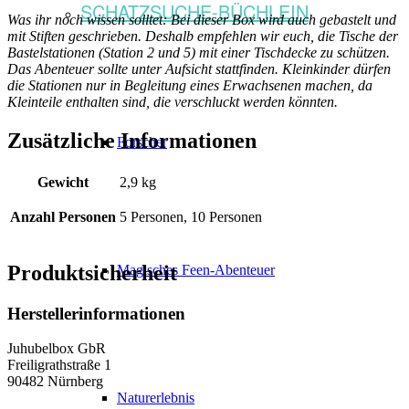
SCHATZSUCHE-BÜCHLEIN
Was ihr noch wissen solltet: Bei dieser Box wird auch gebastelt und
mit Stiften geschrieben. Deshalb empfehlen wir euch, die Tische der
Bastelstationen (Station 2 und 5) mit einer Tischdecke zu schützen.
Das Abenteuer sollte unter Aufsicht stattfinden. Kleinkinder dürfen
die Stationen nur in Begleitung eines Erwachsenen machen, da
Kleinteile enthalten sind, die verschluckt werden könnten.
Zusätzliche Informationen
Forscher
Gewicht
2,9 kg
Anzahl Personen
5 Personen, 10 Personen
Produktsicherheit
Magisches Feen-Abenteuer
Herstellerinformationen
Juhubelbox GbR
Freiligrathstraße 1
90482 Nürnberg
Naturerlebnis