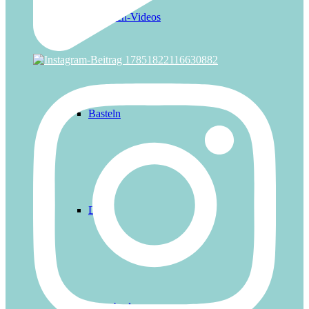
Mitmach-Videos
Basteln
Deko
Mitgebsel