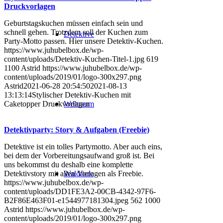
Druckvorlagen
Geburtstagskuchen müssen einfach sein und
schnell gehen. Trotzdem soll der Kuchen zum
Detektive
Party-Motto passen. Hier unsere Detektiv-Kuchen.
https://www.juhubelbox.de/wp-
content/uploads/Detektiv-Kuchen-Titel-1.jpg
619
1100
Astrid
https://www.juhubelbox.de/wp-
content/uploads/2019/01/logo-300x297.png
Astrid
2021-06-28 20:54:50
2021-08-13
13:13:14
Stylischer Detektiv-Kuchen mit
Weltraum
Caketopper Druckvorlagen
Detektivparty: Story & Aufgaben (Freebie)
Detektive ist ein tolles Partymotto. Aber auch eins,
bei dem der Vorbereitungsaufwand groß ist. Bei
uns bekommst du deshalb eine komplette
Waldtiere
Detektivstory mit allen Vorlagen als Freebie.
https://www.juhubelbox.de/wp-
content/uploads/DD1FE3A2-00CB-4342-97F6-
B2F86E463F01-e1544977181304.jpeg
562
1000
Astrid
https://www.juhubelbox.de/wp-
content/uploads/2019/01/logo-300x297.png