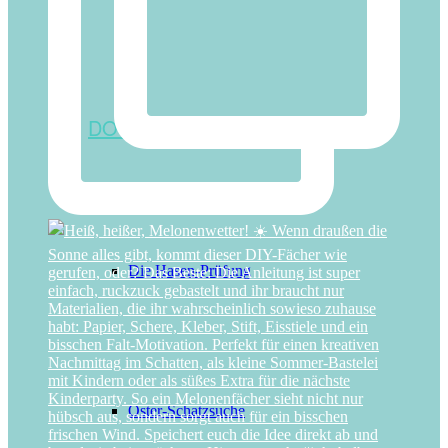
DOWNLOAD-ABENTEUER
Die Hasen-Prüfung
Oster-Schatzsuche