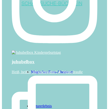
SCHATZSUCHE-BÜCHLEIN
Forscher
juhubelbox
Magisches Feen-Abenteuer
Heiß, heißer, Melonenwetter! ☀️ Wenn drauße
Naturerlebnis