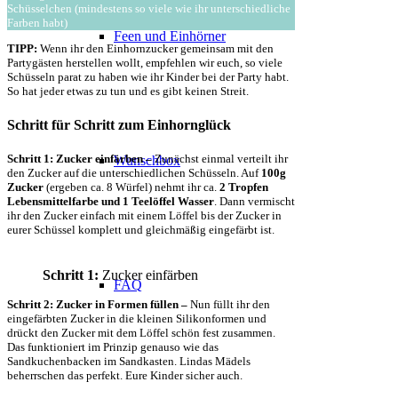
Schüsselchen (mindestens so viele wie ihr unterschiedliche
Farben habt)
Feen und Einhörner
TIPP:
Wenn ihr den Einhornzucker gemeinsam mit den
Partygästen herstellen wollt, empfehlen wir euch, so viele
Schüsseln parat zu haben wie ihr Kinder bei der Party habt.
So hat jeder etwas zu tun und es gibt keinen Streit.
Schritt für Schritt zum Einhornglück
Schritt 1: Zucker einfärben –
Zunächst einmal verteilt ihr
Wunschbox
den Zucker auf die unterschiedlichen Schüsseln. Auf
100g
Zucker
(ergeben ca. 8 Würfel) nehmt ihr ca.
2 Tropfen
Lebensmittelfarbe und 1 Teelöffel Wasser
. Dann vermischt
ihr den Zucker einfach mit einem Löffel bis der Zucker in
eurer Schüssel komplett und gleichmäßig eingefärbt ist.
Schritt 1:
Zucker einfärben
FAQ
Schritt 2: Zucker in Formen füllen –
Nun füllt ihr den
eingefärbten Zucker in die kleinen Silikonformen und
drückt den Zucker mit dem Löffel schön fest zusammen.
Das funktioniert im Prinzip genauso wie das
Sandkuchenbacken im Sandkasten. Lindas Mädels
beherrschen das perfekt. Eure Kinder sicher auch.