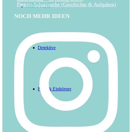
MOTTOS
Piraten-Schatzsuche (Geschichte & Aufgaben)
NOCH MEHR IDEEN
Detektive
Feen & Einhörner
Indianer