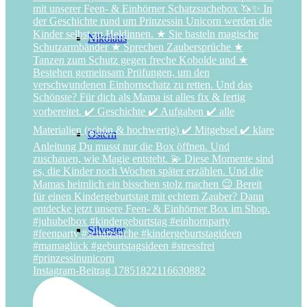
Nikolaus
Ostern
Silvester
Instagram-Beitrag 17851822116630882