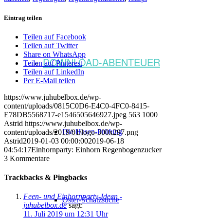
Eintrag teilen
Teilen auf Facebook
Teilen auf Twitter
Share on WhatsApp
DOWNLOAD-ABENTEUER
Teilen auf Pinterest
Teilen auf LinkedIn
Per E-Mail teilen
https://www.juhubelbox.de/wp-
content/uploads/0815C0D6-E4C0-4FC0-8415-
E78DB5568717-e1546505646927.jpeg
563
1000
Astrid
https://www.juhubelbox.de/wp-
Die Hasen-Prüfung
content/uploads/2019/01/logo-300x297.png
Astrid
2019-01-03 00:00:00
2019-06-18
04:54:17
Einhornparty: Einhorn Regenbogenzucker
3
Kommentare
Trackbacks & Pingbacks
Feen- und Einhornparty-Ideen -
Oster-Schatzsuche
juhubelbox.de
sagt:
11. Juli 2019 um 12:31 Uhr