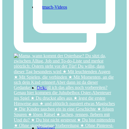
Mitmach-Videos
Basteln
Deko
Mitgebsel