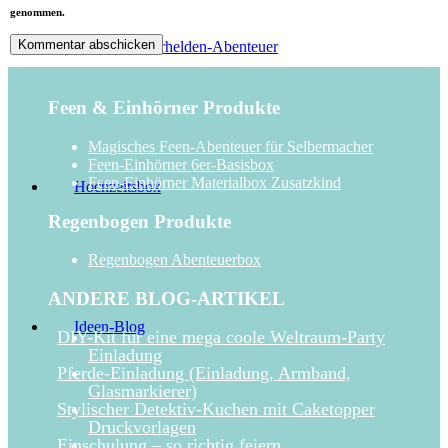
genommen.
Superhelden-Abenteuer
Feen & Einhörner Produkte
Magisches Feen-Abenteuer für Selbermacher
Feen-Einhörner 6er-Basisbox
Feen-Einhörner Materialbox Zusatzkind
Hochzeitsbox
Regenbogen Produkte
Regenbogen Abenteuerbox
ANDERE BLOG-ARTIKEL
Ideen-Blog
DIY-Kit für eine mega coole Weltraum-Party
Einladung
Pferde-Einladung (Einladung, Armband,
Glasmarkierer)
Stylischer Detektiv-Kuchen mit Caketopper
Druckvorlagen
Einschulung – so richtig feiern