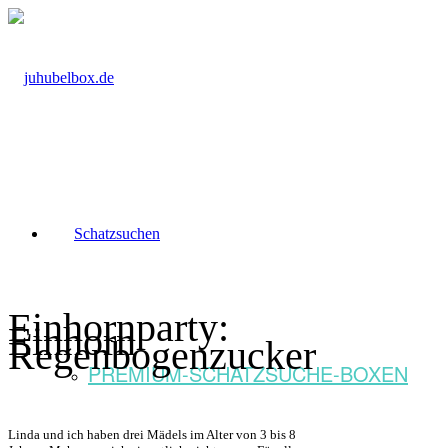
Schatzsuchen
Einhornparty:
Einhorn
Regenbogenzucker
PREMIUM-SCHATZSUCHE-BOXEN
Linda und ich haben drei Mädels im Alter von 3 bis 8