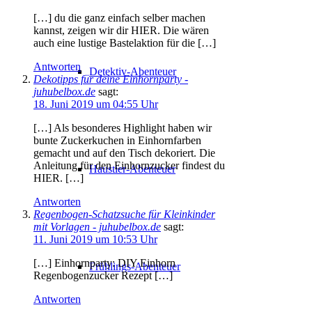
[…] du die ganz einfach selber machen
kannst, zeigen wir dir HIER. Die wären
auch eine lustige Bastelaktion für die […]
Antworten
Detektiv-Abenteuer
Dekotipps für deine Einhornparty -
juhubelbox.de
sagt:
18. Juni 2019 um 04:55 Uhr
[…] Als besonderes Highlight haben wir
bunte Zuckerkuchen in Einhornfarben
gemacht und auf den Tisch dekoriert. Die
Anleitung für den Einhornzucker findest du
Haustier-Abenteuer
HIER. […]
Antworten
Regenbogen-Schatzsuche für Kleinkinder
mit Vorlagen - juhubelbox.de
sagt:
11. Juni 2019 um 10:53 Uhr
[…] Einhornparty: DIY Einhorn
Frühlings-Abenteuer
Regenbogenzucker Rezept […]
Antworten