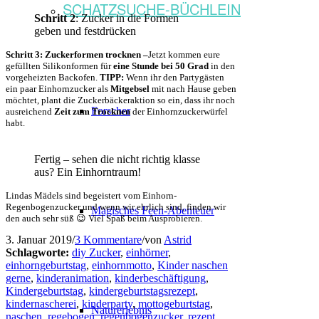
SCHATZSUCHE-BÜCHLEIN
Schritt 2
: Zucker in die Formen
geben und festdrücken
Schritt 3: Zuckerformen trocknen –
Jetzt kommen eure
gefüllten Silikonformen für
eine Stunde bei 50 Grad
in den
vorgeheizten Backofen.
TIPP:
Wenn ihr den Partygästen
ein paar Einhornzucker als
Mitgebsel
mit nach Hause geben
möchtet, plant die Zuckerbäckeraktion so ein, dass ihr noch
Forscher
ausreichend
Zeit zum Trocknen
der Einhornzuckerwürfel
habt.
Fertig – sehen die nicht richtig klasse
aus? Ein Einhorntraum!
Lindas Mädels sind begeistert vom Einhorn-
Regenbogenzucker und wenn wir ehrlich sind, finden wir
Magisches Feen-Abenteuer
den auch sehr süß 😉 Viel Spaß beim Ausprobieren.
3. Januar 2019
/
3 Kommentare
/
von
Astrid
Schlagworte:
diy Zucker
,
einhörner
,
einhorngeburtstag
,
einhornmotto
,
Kinder naschen
gerne
,
kinderanimation
,
kinderbeschäftigung
,
Kindergeburtstag
,
kindergeburtstagsrezept
,
kindernascherei
,
kinderparty
,
mottogeburtstag
,
Naturerlebnis
naschen
,
regebogen
,
regenbogenzucker
,
rezept