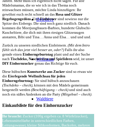
Jahren. Mehr muss ich eigentlich nicht sagen. Für alle
Mädelsmamas, die so wie ich in das Thema noch
reinwachsen müssen, möchte Linda hinzufügen: Ihr
gewöhnt euch recht schnell an das
Rosa und Glitzer
Regebogengedöns
. Und
Einhörner
sind sowieso nur die
Detektive
Spitze des Eisbergs. Die sind noch ganz niedlich. Danach
kommen die Meerjungfrauen-Barbies, hunderte Glubschi-
Kuscheltiere, die dich mit ihren riesigen Glitzeraugen
anstarren, Bibi und Tina… Anna und Elsa… und und und.
Zurück zu unseren niedlichen Einhörnern.
(Mit dem Intro
fühlt sich das jetzt viel besser an, oder?)
Falls ihr also
gerade einen
Einhorngeburtstag
plant und auf der Suche
Weltraum
nach
Tischdeko, Naschereien und Spielideen
seid, ist unser
DIY Einhornzucker
genau das Richtige für euch.
Diese hübschen
Kunstwerke aus Zucker
sind so etwas wie
die
Eierlegende Wollmilchsau für jeden
Einhorngeburtstag:
Sie sind hübsch anzuschauen
(Tischdeko – check)
, können mit den Mädels gemeinsam
hergestellt werden
(Beschäftigung – check)
und sind auch
noch ein süßes Andenken an die Party
(Mitgebsel – check)
.
Waldtiere
Einkaufsliste für den Einhornzucker
Ihr braucht:
Zucker (100g ergeben ca. 8 Würfelzucker),
Lebensmittelfarbe in unterschiedlichen Farben,
Leitungswasser, kleine Silikonformen, Backofen, mehrere