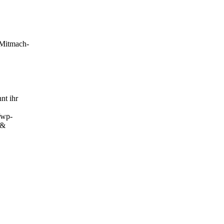
Mitmach-
nt ihr
/wp-
 &