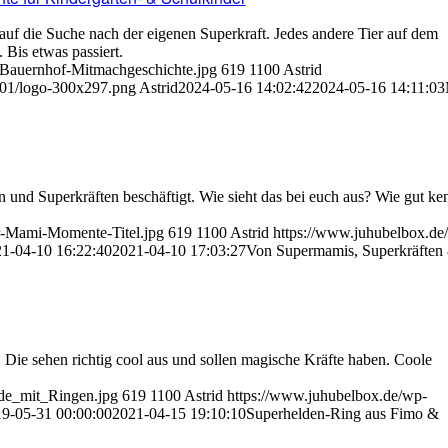
f die Suche nach der eigenen Superkraft. Jedes andere Tier auf dem
 Bis etwas passiert.
-Bauernhof-Mitmachgeschichte.jpg
619
1100
Astrid
/01/logo-300x297.png
Astrid
2024-05-16 14:02:42
2024-05-16 14:11:03
 und Superkräften beschäftigt. Wie sieht das bei euch aus? Wie gut ken
r-Mami-Momente-Titel.jpg
619
1100
Astrid
https://www.juhubelbox.de
1-04-10 16:22:40
2021-04-10 17:03:27
Von Supermamis, Superkräften
 Die sehen richtig cool aus und sollen magische Kräfte haben. Coole
de_mit_Ringen.jpg
619
1100
Astrid
https://www.juhubelbox.de/wp-
9-05-31 00:00:00
2021-04-15 19:10:10
Superhelden-Ring aus Fimo &