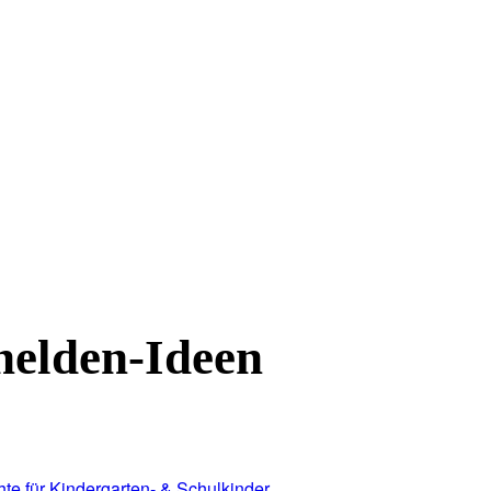
helden-Ideen
te für Kindergarten- & Schulkinder