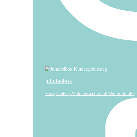
juhubelbox
Heiß, heißer, Melonenwetter! ☀️ Wenn drauße