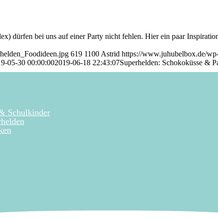
 dürfen bei uns auf einer Party nicht fehlen. Hier ein paar Inspiratio
rhelden_Foodideen.jpg
619
1100
Astrid
https://www.juhubelbox.de/wp
9-05-30 00:00:00
2019-06-18 22:43:07
Superhelden: Schokoküsse & Pa
 & Schulkinder
rhelden
ken