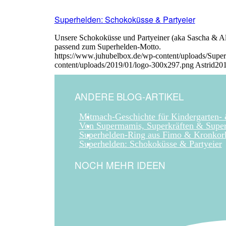
Superhelden: Schokoküsse & Partyeier
Unsere Schokoküsse und Partyeiner (aka Sascha & Alex)
passend zum Superhelden-Motto.
https://www.juhubelbox.de/wp-content/uploads/Supe
content/uploads/2019/01/logo-300x297.png
Astrid
201
ANDERE BLOG-ARTIKEL
Mitmach-Geschichte für Kindergarten-
Von Supermamis, Superkräften & Supe
Superhelden-Ring aus Fimo & Kronkor
Superhelden: Schokoküsse & Partyeier
NOCH MEHR IDEEN