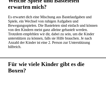
Welche Spiele und Basteleien
erwarten mich?
Es erwartet dich eine Mischung aus Bastelaufgaben und
Spiele, ein Wechsel von ruhigen Aufgaben und
Bewegungsspielen. Die Basteleien sind einfach und können
von den Kindern meist ganz alleine gebastelt werden.
Trotzdem empfehlen wir dir, dabei zu sein, um die Kinder
unterstützen zu können, falls sie Hilfe brauchen. Je nach
Anzahl der Kinder ist eine 2. Person zur Unterstützung
hilfreich.
Für wie viele Kinder gibt es die
Boxen?
Unsere Basisboxen sind für 6 Kinder und beinhaltet 6
kleinere Innenboxen mit den Materialien und der
Belohnung. Am Ende der Party bekommt jedes Kind eine
dieser Boxen für seine gebastelten Sachen und Mitgebsel.
Du kannst unsere Boxen auch für 8 oder 10 Kinder
bestellen. Dann packen wir dir die Materialien für