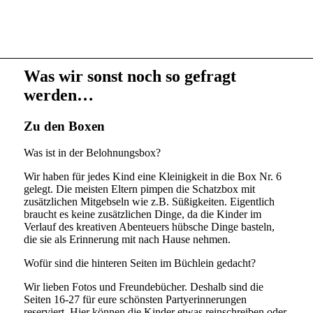
entsprechend mehr Kinder ein und legen dir auch leere
Zusatzboxen dazu. So hast du für jedes Kind am Ende der
Feier eine Mitgebselbox.
Was wir sonst noch so gefragt
werden…
Zu den Boxen
Was ist in der Belohnungsbox?
Wir haben für jedes Kind eine Kleinigkeit in die Box Nr. 6
gelegt. Die meisten Eltern pimpen die Schatzbox mit
zusätzlichen Mitgebseln wie z.B. Süßigkeiten. Eigentlich
braucht es keine zusätzlichen Dinge, da die Kinder im
Verlauf des kreativen Abenteuers hübsche Dinge basteln,
die sie als Erinnerung mit nach Hause nehmen.
Wofür sind die hinteren Seiten im Büchlein gedacht?
Wir lieben Fotos und Freundebücher. Deshalb sind die
Seiten 16-27 für eure schönsten Partyerinnerungen
reserviert. Hier können die Kinder etwas reinschreiben oder