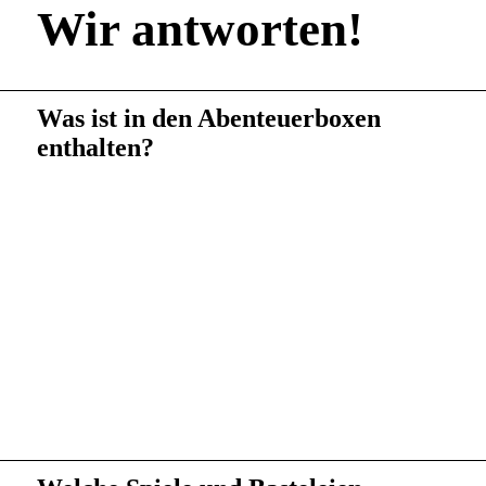
Wir antworten!
Was ist in den Abenteuerboxen
enthalten?
Ein Büchlein mit der Geschichte, den Aufgaben und
ein paar Seiten für Partyerinnerungen sowie Fotos
Eine Elternkarte mit Tipps zur Vorbereitung und
Durchführung
Eine Box je Aufgabe mit allen Materialien, die du für
die Aufgabe brauchst
Eine Belohnungsbox mit einer Kleinigkeit für jedes
Kind
Für jedes Kind eine Mitgebselbox für die gebastelten
Sachen