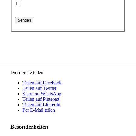
Die
Hinweise zum Datenschutz
habe ich zur
Kenntnis genommen.
*
*) Diese Felder sind Pflichtfelder
Diese Seite teilen
Teilen auf Facebook
Teilen auf Twitter
Share on WhatsApp
Teilen auf Pinterest
Teilen auf LinkedIn
Per E-Mail teilen
Besonderheiten