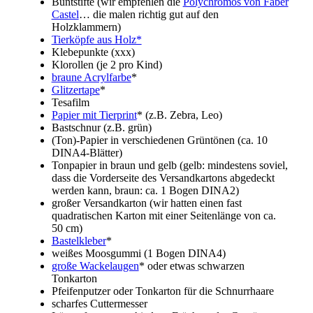
Buntstifte (wir empfehlen die
Polychromos von Faber
Castel
… die malen richtig gut auf den
Holzklammern)
Tierköpfe aus Holz*
Klebepunkte (xxx)
Klorollen (je 2 pro Kind)
braune Acrylfarbe
*
Glitzertape
*
Tesafilm
Papier mit Tierprint
* (z.B. Zebra, Leo)
Bastschnur (z.B. grün)
(Ton)-Papier in verschiedenen Grüntönen (ca. 10
DINA4-Blätter)
Tonpapier in braun und gelb (gelb: mindestens soviel,
dass die Vorderseite des Versandkartons abgedeckt
werden kann, braun: ca. 1 Bogen DINA2)
großer Versandkarton (wir hatten einen fast
quadratischen Karton mit einer Seitenlänge von ca.
50 cm)
Bastelkleber
*
weißes Moosgummi (1 Bogen DINA4)
große Wackelaugen
* oder etwas schwarzen
Tonkarton
Pfeifenputzer oder Tonkarton für die Schnurrhaare
scharfes Cuttermesser