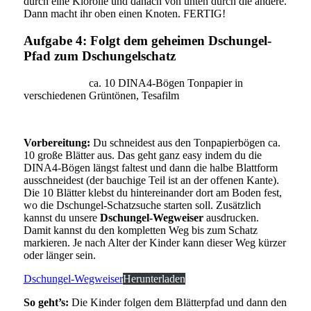
durch eine Klorolle und danach von unten durch die andere.
Dann macht ihr oben einen Knoten. FERTIG!
Aufgabe 4: Folgt dem geheimen Dschungel-
Pfad zum Dschungelschatz
Du brauchst:
ca. 10 DINA4-Bögen Tonpapier in
verschiedenen Grüntönen, Tesafilm
Vorbereitung:
Du schneidest aus den Tonpapierbögen ca.
10 große Blätter aus. Das geht ganz easy indem du die
DINA4-Bögen längst faltest und dann die halbe Blattform
ausschneidest (der bauchige Teil ist an der offenen Kante).
Die 10 Blätter klebst du hintereinander dort am Boden fest,
wo die Dschungel-Schatzsuche starten soll. Zusätzlich
kannst du unsere
Dschungel-Wegweiser
ausdrucken.
Damit kannst du den kompletten Weg bis zum Schatz
markieren. Je nach Alter der Kinder kann dieser Weg kürzer
oder länger sein.
Dschungel-Wegweiser
Herunterladen
So geht’s:
Die Kinder folgen dem Blätterpfad und dann den