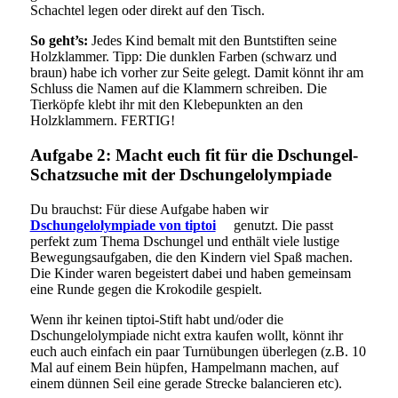
Schachtel legen oder direkt auf den Tisch.
So geht’s:
Jedes Kind bemalt mit den Buntstiften seine
Holzklammer. Tipp: Die dunklen Farben (schwarz und
braun) habe ich vorher zur Seite gelegt. Damit könnt ihr am
Schluss die Namen auf die Klammern schreiben. Die
Tierköpfe klebt ihr mit den Klebepunkten an den
Holzklammern. FERTIG!
Aufgabe 2: Macht euch fit für die Dschungel-
Schatzsuche mit der Dschungelolympiade
Du brauchst: Für diese Aufgabe haben wir
die
Dschungelolympiade von tiptoi
**
genutzt. Die passt
perfekt zum Thema Dschungel und enthält viele lustige
Bewegungsaufgaben, die den Kindern viel Spaß machen.
Die Kinder waren begeistert dabei und haben gemeinsam
eine Runde gegen die Krokodile gespielt.
Wenn ihr keinen tiptoi-Stift habt und/oder die
Dschungelolympiade nicht extra kaufen wollt, könnt ihr
euch auch einfach ein paar Turnübungen überlegen (z.B. 10
Mal auf einem Bein hüpfen, Hampelmann machen, auf
einem dünnen Seil eine gerade Strecke balancieren etc).