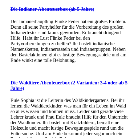
Die Indianer Abenteuerbox
(ab 5 Jahre)
Der Indianerhäuptling Flinke Feder hat ein großes Problem.
Denn all seine Partyhelfer für die Vorbereitung des großen
Indianerfestes sind krank geworden. Er braucht dringend
Hilfe. Habt ihr Lust Flinke Feder bei den
Partyvorbereitungen zu helfen? Ihr bastelt indianische
Namensketten, Indianerrasseln und Indianerpuppen. Neben
den Bastelaktionen gibt es lustige Bewegungsspiele und am
Ende winkt eine tolle Belohnung.
Die Waldtiere Abenteuerbox
(2 Varianten: 3-
4
oder ab 5
Jahre)
Eule Sophia ist die Leiterin des Waldkindergartens. Bei ihr
lernen die Waldtierekinder, was man für ein Leben im Wald
so alles wissen und können muss. Leider sind gerade viele
Lehrer krank und Frau Eule braucht Hilfe für den Unterricht
der Waldkinder. Ihr bastelt mit Kratzbildern, bemalt eine
Holzeule und macht lustige Bewegungsspiele rund um die
Futtersuche. Und am Ende bekommt jeder sogar noch ein