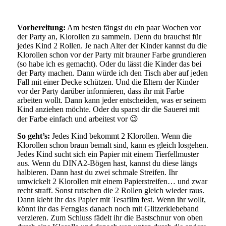
Vorbereitung:
Am besten fängst du ein paar Wochen vor
der Party an, Klorollen zu sammeln. Denn du brauchst für
jedes Kind 2 Rollen. Je nach Alter der Kinder kannst du die
Klorollen schon vor der Party mit brauner Farbe grundieren
(so habe ich es gemacht). Oder du lässt die Kinder das bei
der Party machen. Dann würde ich den Tisch aber auf jeden
Fall mit einer Decke schützen. Und die Eltern der Kinder
vor der Party darüber informieren, dass ihr mit Farbe
arbeiten wollt. Dann kann jeder entscheiden, was er seinem
Kind anziehen möchte. Oder du sparst dir die Sauerei mit
der Farbe einfach und arbeitest vor 😉
So geht’s:
Jedes Kind bekommt 2 Klorollen. Wenn die
Klorollen schon braun bemalt sind, kann es gleich losgehen.
Jedes Kind sucht sich ein Papier mit einem Tierfellmuster
aus. Wenn du DINA2-Bögen hast, kannst du diese längs
halbieren. Dann hast du zwei schmale Streifen. Ihr
umwickelt 2 Klorollen mit einem Papierstreifen… und zwar
recht straff. Sonst rutschen die 2 Rollen gleich wieder raus.
Dann klebt ihr das Papier mit Tesafilm fest. Wenn ihr wollt,
könnt ihr das Fernglas danach noch mit Glitzerklebeband
verzieren. Zum Schluss fädelt ihr die Bastschnur von oben