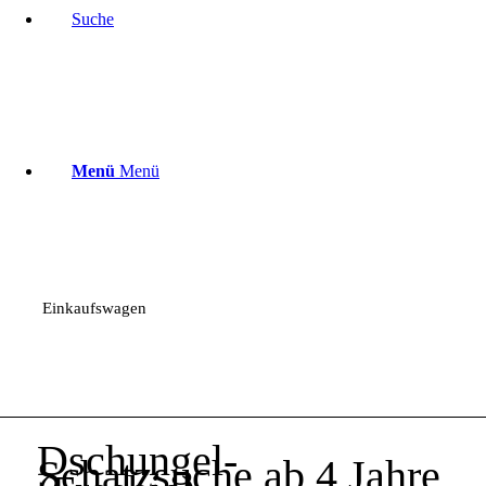
Suche
Menü
Menü
Einkaufswagen
Dschungel-
Schatzsuche ab 4 Jahre