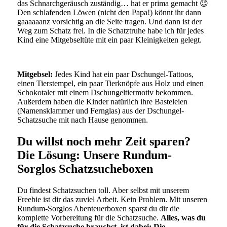
das Schnarchgeräusch zuständig… hat er prima gemacht 😉
Den schlafenden Löwen (nicht den Papa!) könnt ihr dann
gaaaaaanz vorsichtig an die Seite tragen. Und dann ist der
Weg zum Schatz frei. In die Schatztruhe habe ich für jedes
Kind eine Mitgebseltüte mit ein paar Kleinigkeiten gelegt.
Mitgebsel:
Jedes Kind hat ein paar Dschungel-Tattoos,
einen Tierstempel, ein paar Tierknöpfe aus Holz und einen
Schokotaler mit einem Dschungeltiermotiv bekommen.
Außerdem haben die Kinder natürlich ihre Basteleien
(Namensklammer und Fernglas) aus der Dschungel-
Schatzsuche mit nach Hause genommen.
Du willst noch mehr Zeit sparen?
Die Lösung: Unsere Rundum-
Sorglos Schatzsucheboxen
Du findest Schatzsuchen toll. Aber selbst mit unserem
Freebie ist dir das zuviel Arbeit. Kein Problem. Mit unseren
Rundum-Sorglos Abenteuerboxen sparst du dir die
komplette Vorbereitung für die Schatzsuche.
Alles, was du
für die Schatzsuche brauchst, ist dabei: Die