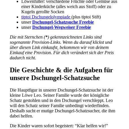
Löwenfutter: verschiedene Früchte oder Gemüse aus
einer Kinderküche (alles weich aus Stoff) oder zu
Kugeln gerollte Socken
tiptoi Dschungelolympiade
(plus tiptoi Stift)
unser
Dschungel-Schatzsuche Freebie
unser
Dschungel-Wegweiser Freebie
Die mit Sternchen (
*
) gekennzeichneten Links sind
sogenannte Provision-Links. Wenn du darauf klickst und
über diesen Link einkaufst, bekommen wir von deinem
Einkauf eine Provision. Für dich verändert sich der Preis
dadurch nicht.
Die Geschichte & die Aufgaben für
unsere Dschungel-Schatzsuche
Die Hauptfigur in unserer Dschungel-Schatzsuche ist der
kleine Löwe Leo. Seiner Familie wurde der königliche
Schatz gestohlen und in den Dschungel verschleppt. Leo
will den Schatz seiner Familie unbedingt wiederfinden.
Deshalb sucht er mutige Dschungel-Schatzsucher, die ihm
dabei helfen.
Die Kinder waren sofort begeistert: “Klar helfen wir!”