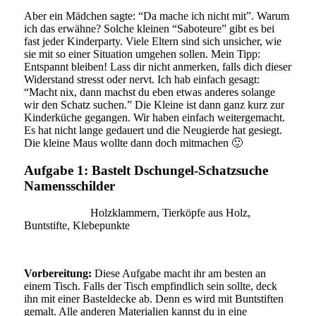
Aber ein Mädchen sagte: “Da mache ich nicht mit”. Warum
ich das erwähne? Solche kleinen “Saboteure” gibt es bei
fast jeder Kinderparty. Viele Eltern sind sich unsicher, wie
sie mit so einer Situation umgehen sollen. Mein Tipp:
Entspannt bleiben! Lass dir nicht anmerken, falls dich dieser
Widerstand stresst oder nervt. Ich hab einfach gesagt:
“Macht nix, dann machst du eben etwas anderes solange
wir den Schatz suchen.” Die Kleine ist dann ganz kurz zur
Kinderküche gegangen. Wir haben einfach weitergemacht.
Es hat nicht lange gedauert und die Neugierde hat gesiegt.
Die kleine Maus wollte dann doch mitmachen 🙂
Aufgabe 1: Bastelt Dschungel-Schatzsuche
Namensschilder
Du brauchst:
Holzklammern, Tierköpfe aus Holz,
Buntstifte, Klebepunkte
Vorbereitung:
Diese Aufgabe macht ihr am besten an
einem Tisch. Falls der Tisch empfindlich sein sollte, deck
ihn mit einer Basteldecke ab. Denn es wird mit Buntstiften
gemalt. Alle anderen Materialien kannst du in eine