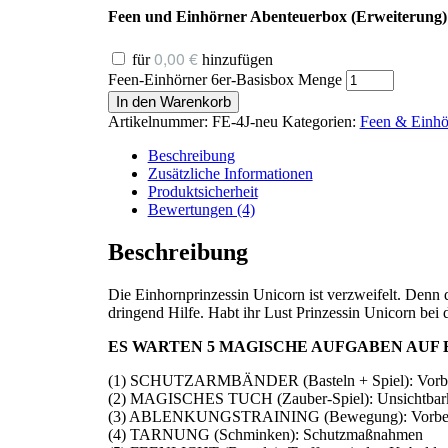
Feen und Einhörner Abenteuerbox (Erweiterung)
0,00
€
für
hinzufügen
Feen-Einhörner 6er-Basisbox Menge
In den Warenkorb
Artikelnummer:
FE-4J-neu
Kategorien:
Feen & Einhö
Beschreibung
Zusätzliche Informationen
Produktsicherheit
Bewertungen (4)
Beschreibung
Die Einhornprinzessin Unicorn ist verzweifelt. Denn 
dringend Hilfe. Habt ihr Lust Prinzessin Unicorn bei 
ES WARTEN 5 MAGISCHE AUFGABEN AUF 
(1) SCHUTZARMBÄNDER (Basteln + Spiel): Vorbere
(2) MAGISCHES TUCH (Zauber-Spiel): Unsichtbarke
(3) ABLENKUNGSTRAINING (Bewegung): Vorberei
(4) TARNUNG (Schminken): Schutzmaßnahmen