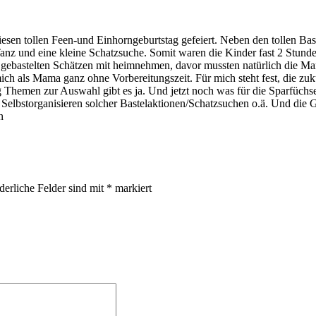
iesen tollen Feen-und Einhorngeburtstag gefeiert. Neben den tollen Bas
Tanz und eine kleine Schatzsuche. Somit waren die Kinder fast 2 Stunden
gebastelten Schätzen mit heimnehmen, davor mussten natürlich die Ma
ch als Mama ganz ohne Vorbereitungszeit. Für mich steht fest, die zuk
g Themen zur Auswahl gibt es ja. Und jetzt noch was für die Sparfüch
 Selbstorganisieren solcher Bastelaktionen/Schatzsuchen o.ä. Und die 
n
derliche Felder sind mit
*
markiert