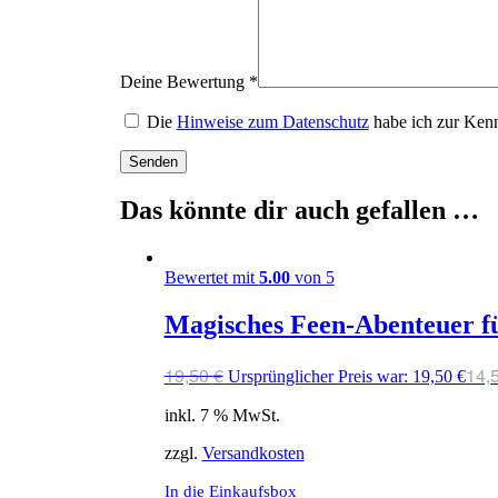
Deine Bewertung
*
Die
Hinweise zum Datenschutz
habe ich zur Ken
Das könnte dir auch gefallen …
Bewertet mit
5.00
von 5
Magisches Feen-Abenteuer f
19,50
€
14,
Ursprünglicher Preis war: 19,50 €
inkl. 7 % MwSt.
zzgl.
Versandkosten
In die Einkaufsbox