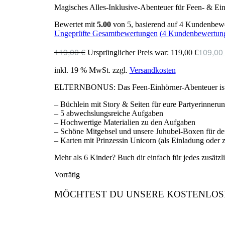
Magisches Alles-Inklusive-Abenteuer für Feen- & Ein
Bewertet mit
5.00
von 5, basierend auf
4
Kundenbewe
Ungeprüfte Gesamtbewertungen
(
4
Kundenbewertun
119,00
€
109,00
Ursprünglicher Preis war: 119,00 €
inkl. 19 % MwSt.
zzgl.
Versandkosten
ELTERNBONUS: Das Feen-Einhörner-Abenteuer ist perfe
– Büchlein mit Story & Seiten für eure Partyerinneru
– 5 abwechslungsreiche Aufgaben
– Hochwertige Materialien zu den Aufgaben
– Schöne Mitgebsel und unsere Juhubel-Boxen für de
– Karten mit Prinzessin Unicorn (als Einladung oder z
Mehr als 6 Kinder? Buch dir einfach für jedes zusätz
Vorrätig
MÖCHTEST DU UNSERE KOSTENLOS