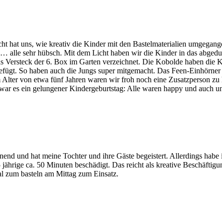
ht hat uns, wie kreativ die Kinder mit den Bastelmaterialien umgegan
e… alle sehr hübsch. Mit dem Licht haben wir die Kinder in das abged
as Versteck der 6. Box im Garten verzeichnet. Die Kobolde haben die
efügt. So haben auch die Jungs super mitgemacht. Das Feen-Einhörner
im Alter von etwa fünf Jahren waren wir froh noch eine Zusatzperson zu
 war es ein gelungener Kindergeburtstag: Alle waren happy und auch 
nend und hat meine Tochter und ihre Gäste begeistert. Allerdings habe i
ährige ca. 50 Minuten beschädigt. Das reicht als kreative Beschäftig
l zum basteln am Mittag zum Einsatz.