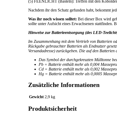
(5) FEENLICHT (Basteln): Treffen mit den Kobolde
Nachdem ihr den Schatz gefunden habt, bekommt jede
Was ihr noch wissen solltet:
Bei dieser Box wird geb
sollte unter Aufsicht eines Erwachsenen stattfinden. 
Hinweise zur Batterieentsorgung (des LED-Teelichts
Im Zusammenhang mit dem Vertrieb von Batterien oder m
Rückgabe gebrauchter Batterien als Endnutzer gesetzli
Versandadresse) zurückgeben. Die auf den Batterien
Das Symbol der durchgekreuzten Mülltonne bedeu
Pb = Batterie enthält mehr als 0,004 Masseproz
Cd = Batterie enthält mehr als 0,002 Massep
Hg = Batterie enthält mehr als 0,0005 Massepr
Zusätzliche Informationen
Gewicht
2,9 kg
Produktsicherheit