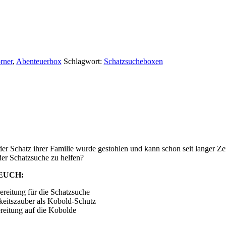
rner
,
Abenteuerbox
Schlagwort:
Schatzsucheboxen
der Schatz ihrer Familie wurde gestohlen und kann schon seit langer Ze
der Schatzsuche zu helfen?
EUCH:
itung für die Schatzsuche
itszauber als Kobold-Schutz
tung auf die Kobolde