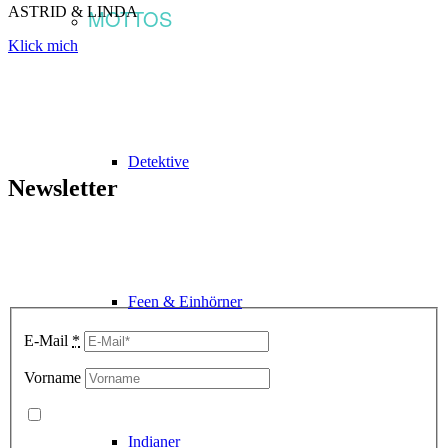
ASTRID & LINDA
MOTTOS
Klick mich
Detektive
Newsletter
Du möchtest unsere Partyideen ganz bequem in dein
Postfach bekommen? Dann hüpf schnell auf unsere
Gästeliste für den Juhubel-Letter.
Feen & Einhörner
E-Mail
*
Vorname
Die
Hinweise zum Datenschutz
habe ich zur Kenntnis
genommen.
*
Indianer