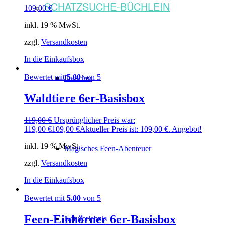
SCHATZSUCHE-BÜCHLEIN
109,00
€
inkl. 19 % MwSt.
zzgl.
Versandkosten
In die Einkaufsbox
Bewertet mit
5.00
von 5
Forscher
Waldtiere 6er-Basisbox
119,00
€
Ursprünglicher Preis war:
119,00 €
109,00
€
Aktueller Preis ist: 109,00 €.
Angebot!
inkl. 19 % MwSt.
Magisches Feen-Abenteuer
zzgl.
Versandkosten
In die Einkaufsbox
Bewertet mit
5.00
von 5
Feen-Einhörner 6er-Basisbox
Naturerlebnis