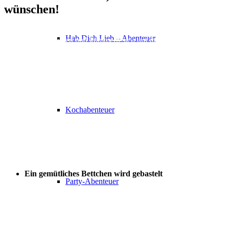
wünschen!
Mit dem Rollenspiel-Abenteuer zum Ausdrucken werden die Kinder
Hab Dich Lieb – Abenteuer
zu Tierbesitzer*innen und kümmern sich um ihren neuen besten
Freund.
Sofort verfügbar: Einfach herunterladen, ausdrucken und
losspielen.
Für Kinder ab 6 Jahren
Kreative Aufgaben, Rollenspiel-Aufgaben, Druckvorlagen
Kochabenteuer
Ein gemütliches Bettchen wird gebastelt
Party-Abenteuer