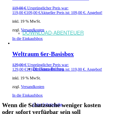
119,00
€
Ursprünglicher Preis war:
119,00 €
109,00
€
Aktueller Preis ist: 109,00 €.
Angebot!
inkl. 19 % MwSt.
zzgl.
Versandkosten
DOWNLOAD-ABENTEUER
In die Einkaufsbox
Weltraum 6er-Basisbox
129,00
€
Ursprünglicher Preis war:
Die Hasen-Prüfung
129,00 €
119,00
€
Aktueller Preis ist: 119,00 €.
Angebot!
inkl. 19 % MwSt.
zzgl.
Versandkosten
In die Einkaufsbox
Wenn die Schatzsuche weniger kosten
Oster-Schatzsuche
oder sofort verfügbar sein soll