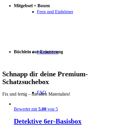
Mitgebsel + Boxen
Feen und Einhörner
Büchlein zur Erinnerung
Wunschbox
Schnapp dir deine Premium-
Schatzsuchebox
FAQ
Fix und fertig – mit allen Materialien!
Bewertet mit
5.00
von 5
Detektive 6er-Basisbox