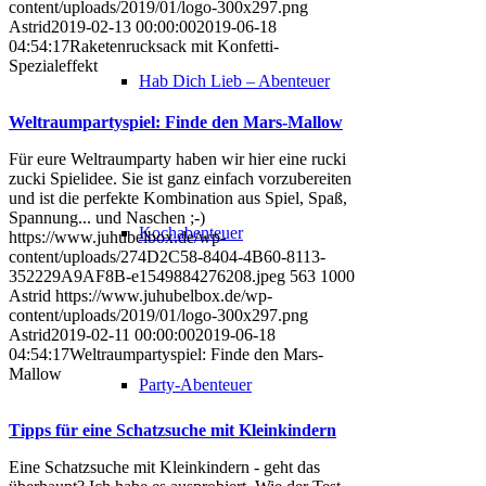
content/uploads/2019/01/logo-300x297.png
Astrid
2019-02-13 00:00:00
2019-06-18
04:54:17
Raketenrucksack mit Konfetti-
Spezialeffekt
Hab Dich Lieb – Abenteuer
Weltraumpartyspiel: Finde den Mars-Mallow
Für eure Weltraumparty haben wir hier eine rucki
zucki Spielidee. Sie ist ganz einfach vorzubereiten
und ist die perfekte Kombination aus Spiel, Spaß,
Spannung... und Naschen ;-)
Kochabenteuer
https://www.juhubelbox.de/wp-
content/uploads/274D2C58-8404-4B60-8113-
352229A9AF8B-e1549884276208.jpeg
563
1000
Astrid
https://www.juhubelbox.de/wp-
content/uploads/2019/01/logo-300x297.png
Astrid
2019-02-11 00:00:00
2019-06-18
04:54:17
Weltraumpartyspiel: Finde den Mars-
Mallow
Party-Abenteuer
Tipps für eine Schatzsuche mit Kleinkindern
Eine Schatzsuche mit Kleinkindern - geht das