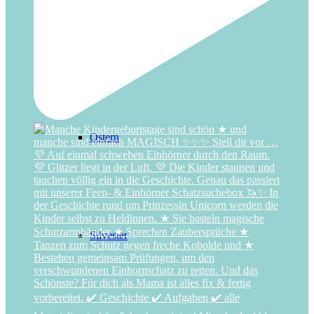
Nikolaus
Ostern
Silvester