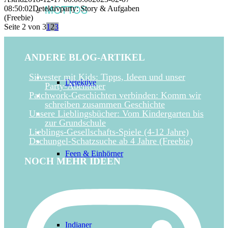
MOTTOS
08:50:02
Detektivparty: Story & Aufgaben
(Freebie)
Seite 2 von 3
1
2
3
ANDERE BLOG-ARTIKEL
Silvester mit Kids: Tipps, Ideen und unser
Detektive
Party-Abenteuer
Patchwork-Geschichten verbinden: Komm wir
schreiben zusammen Geschichte
Unsere Lieblingsbücher: Vom Kindergarten bis
zur Grundschule
Lieblings-Gesellschafts-Spiele (4-12 Jahre)
Dschungel-Schatzsuche ab 4 Jahre (Freebie)
Feen & Einhörner
NOCH MEHR IDEEN
Indianer