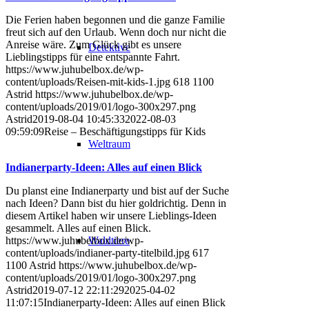
Die Ferien haben begonnen und die ganze Familie
freut sich auf den Urlaub. Wenn doch nur nicht die
Anreise wäre. Zum Glück gibt es unsere
Detektive
Lieblingstipps für eine entspannte Fahrt.
https://www.juhubelbox.de/wp-
content/uploads/Reisen-mit-kids-1.jpg
618
1100
Astrid
https://www.juhubelbox.de/wp-
content/uploads/2019/01/logo-300x297.png
Astrid
2019-08-04 10:45:33
2022-08-03
09:59:09
Reise – Beschäftigungstipps für Kids
Weltraum
Indianerparty-Ideen: Alles auf einen Blick
Du planst eine Indianerparty und bist auf der Suche
nach Ideen? Dann bist du hier goldrichtig. Denn in
diesem Artikel haben wir unsere Lieblings-Ideen
gesammelt. Alles auf einen Blick.
Waldtiere
https://www.juhubelbox.de/wp-
content/uploads/indianer-party-titelbild.jpg
617
1100
Astrid
https://www.juhubelbox.de/wp-
content/uploads/2019/01/logo-300x297.png
Astrid
2019-07-12 22:11:29
2025-04-02
11:07:15
Indianerparty-Ideen: Alles auf einen Blick