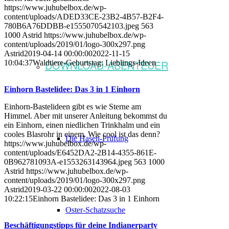
https://www.juhubelbox.de/wp-
content/uploads/ADED33CE-23B2-4B57-B2F4-
780B6A76DDBB-e1555070542103.jpeg
563
1000
Astrid
https://www.juhubelbox.de/wp-
content/uploads/2019/01/logo-300x297.png
Astrid
2019-04-14 00:00:00
2022-11-15
DOWNLOAD-ABENTEUER
10:04:37
Waldtiere-Geburtstag: Lieblings-Ideen
Einhorn Bastelidee: Das 3 in 1 Einhorn
Einhorn-Bastelideen gibt es wie Sterne am
Himmel. Aber mit unserer Anleitung bekommst du
ein Einhorn, einen niedlichen Trinkhalm und ein
cooles Blasrohr in einem. Wie cool ist das denn?
Die Hasen-Prüfung
https://www.juhubelbox.de/wp-
content/uploads/E6452DA2-2B14-4355-861E-
0B962781093A-e1553263143964.jpeg
563
1000
Astrid
https://www.juhubelbox.de/wp-
content/uploads/2019/01/logo-300x297.png
Astrid
2019-03-22 00:00:00
2022-08-03
10:22:15
Einhorn Bastelidee: Das 3 in 1 Einhorn
Oster-Schatzsuche
Beschäftigungstipps für deine Indianerparty