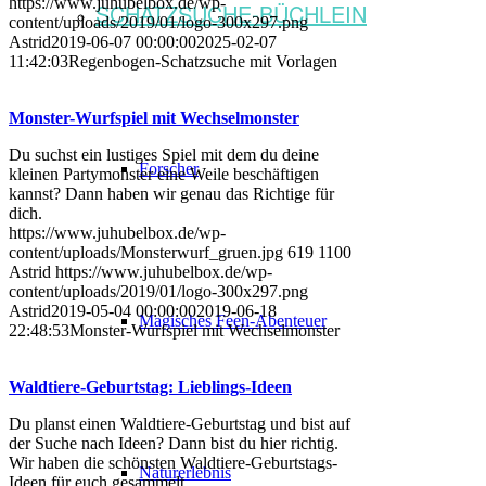
https://www.juhubelbox.de/wp-
SCHATZSUCHE-BÜCHLEIN
content/uploads/2019/01/logo-300x297.png
Astrid
2019-06-07 00:00:00
2025-02-07
11:42:03
Regenbogen-Schatzsuche mit Vorlagen
Monster-Wurfspiel mit Wechselmonster
Du suchst ein lustiges Spiel mit dem du deine
Forscher
kleinen Partymonster eine Weile beschäftigen
kannst? Dann haben wir genau das Richtige für
dich.
https://www.juhubelbox.de/wp-
content/uploads/Monsterwurf_gruen.jpg
619
1100
Astrid
https://www.juhubelbox.de/wp-
content/uploads/2019/01/logo-300x297.png
Astrid
2019-05-04 00:00:00
2019-06-18
Magisches Feen-Abenteuer
22:48:53
Monster-Wurfspiel mit Wechselmonster
Waldtiere-Geburtstag: Lieblings-Ideen
Du planst einen Waldtiere-Geburtstag und bist auf
der Suche nach Ideen? Dann bist du hier richtig.
Wir haben die schönsten Waldtiere-Geburtstags-
Naturerlebnis
Ideen für euch gesammelt.