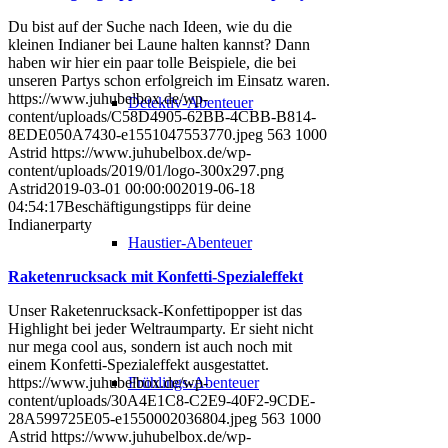
Du bist auf der Suche nach Ideen, wie du die
kleinen Indianer bei Laune halten kannst? Dann
haben wir hier ein paar tolle Beispiele, die bei
unseren Partys schon erfolgreich im Einsatz waren.
https://www.juhubelbox.de/wp-
Detektiv-Abenteuer
content/uploads/C58D4905-62BB-4CBB-B814-
8EDE050A7430-e1551047553770.jpeg
563
1000
Astrid
https://www.juhubelbox.de/wp-
content/uploads/2019/01/logo-300x297.png
Astrid
2019-03-01 00:00:00
2019-06-18
04:54:17
Beschäftigungstipps für deine
Indianerparty
Haustier-Abenteuer
Raketenrucksack mit Konfetti-Spezialeffekt
Unser Raketenrucksack-Konfettipopper ist das
Highlight bei jeder Weltraumparty. Er sieht nicht
nur mega cool aus, sondern ist auch noch mit
einem Konfetti-Spezialeffekt ausgestattet.
Frühlings-Abenteuer
https://www.juhubelbox.de/wp-
content/uploads/30A4E1C8-C2E9-40F2-9CDE-
28A599725E05-e1550002036804.jpeg
563
1000
Astrid
https://www.juhubelbox.de/wp-