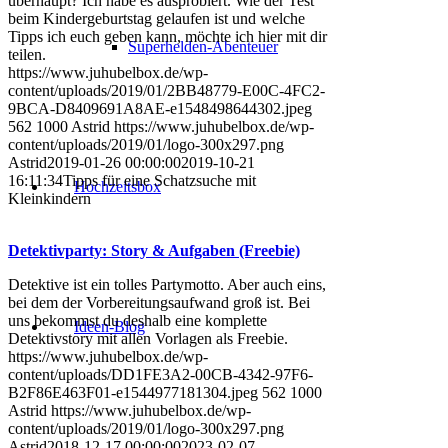
überhaupt? Ich habe es ausprobiert. Wie der Test
beim Kindergeburtstag gelaufen ist und welche
Tipps ich euch geben kann, möchte ich hier mit dir
Superhelden-Abenteuer
teilen.
https://www.juhubelbox.de/wp-
content/uploads/2019/01/2BB48779-E00C-4FC2-
9BCA-D8409691A8AE-e1548498644302.jpeg
562
1000
Astrid
https://www.juhubelbox.de/wp-
content/uploads/2019/01/logo-300x297.png
Astrid
2019-01-26 00:00:00
2019-10-21
16:11:34
Tipps für eine Schatzsuche mit
Hochzeitsbox
Kleinkindern
Detektivparty: Story & Aufgaben (Freebie)
Detektive ist ein tolles Partymotto. Aber auch eins,
bei dem der Vorbereitungsaufwand groß ist. Bei
uns bekommst du deshalb eine komplette
Ideen-Blog
Detektivstory mit allen Vorlagen als Freebie.
https://www.juhubelbox.de/wp-
content/uploads/DD1FE3A2-00CB-4342-97F6-
B2F86E463F01-e1544977181304.jpeg
562
1000
Astrid
https://www.juhubelbox.de/wp-
content/uploads/2019/01/logo-300x297.png
Astrid
2018-12-17 00:00:00
2023-02-07