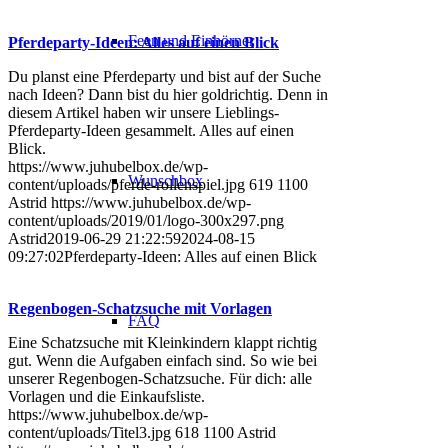
Feen und Einhörner
Pferdeparty-Ideen: Alles auf einen Blick
Du planst eine Pferdeparty und bist auf der Suche
nach Ideen? Dann bist du hier goldrichtig. Denn in
diesem Artikel haben wir unsere Lieblings-
Pferdeparty-Ideen gesammelt. Alles auf einen
Blick.
https://www.juhubelbox.de/wp-
Wunschbox
content/uploads/pferde-rollenspiel.jpg
619
1100
Astrid
https://www.juhubelbox.de/wp-
content/uploads/2019/01/logo-300x297.png
Astrid
2019-06-29 21:22:59
2024-08-15
09:27:02
Pferdeparty-Ideen: Alles auf einen Blick
Regenbogen-Schatzsuche mit Vorlagen
FAQ
Eine Schatzsuche mit Kleinkindern klappt richtig
gut. Wenn die Aufgaben einfach sind. So wie bei
unserer Regenbogen-Schatzsuche. Für dich: alle
Vorlagen und die Einkaufsliste.
https://www.juhubelbox.de/wp-
content/uploads/Titel3.jpg
618
1100
Astrid