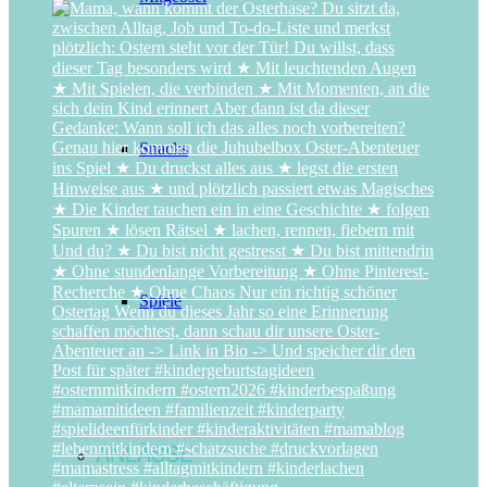
Snacks
Spiele
ANLÄSSE