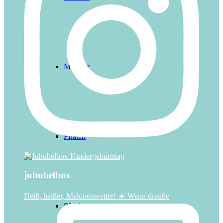
Monster
Piraten
juhubelbox
Heiß, heißer, Melonenwetter! ☀️ Wenn drauße
Pferde