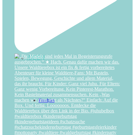
Zirkus
IDEEN
Freebies