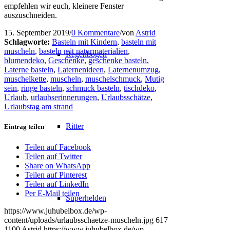
empfehlen wir euch, kleinere Fenster
auszuschneiden.
15. September 2019
/
0 Kommentare
/
von
Astrid
Schlagworte:
Basteln mit Kindern
,
basteln mit
muscheln
,
basteln mit naturmaterialien
,
Regenbogen
blumendeko
,
Geschenke
,
geschenke basteln
,
Laterne basteln
,
Laternenideen
,
Laternenumzug
,
muschelkette
,
muscheln
,
muschelschmuck
,
Mutig
sein
,
ringe basteln
,
schmuck basteln
,
tischdeko
,
Urlaub
,
urlaubserinnerungen
,
Urlaubsschätze
,
Urlaubstag am strand
Ritter
Eintrag teilen
Teilen auf Facebook
Teilen auf Twitter
Share on WhatsApp
Teilen auf Pinterest
Teilen auf LinkedIn
Per E-Mail teilen
Superhelden
https://www.juhubelbox.de/wp-
content/uploads/urlaubsschaetze-muscheln.jpg
617
1100
Astrid
https://www.juhubelbox.de/wp-