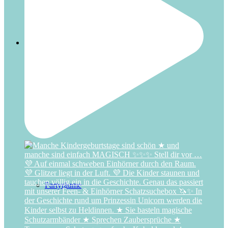
Nürnberg
Termine
Partyräume