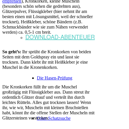
empfehlen
), Kronkorken, kleine Muscheln
(besonders schön sehen die gedrehten aus),
Glitzerpulver, Flüssigkleber (hier nehmt ihr am
besten einen mit Lösungsmittel, weil der schneller
trocknet), Heißkleber, schöne Bändern (z.B.
Schmuckbänder wie sie zum Nähen verwendet
werden) ca. 0,5-1 cm breit.
DOWNLOAD-ABENTEUER
So geht’s:
Ihr sprüht die Kronkorken von beiden
Seiten mit dem Goldspray ein und lasst sie
trocknen. Dann klebt ihr mit Heißkleber je eine
Muschel in die Kronenkorken.
Die Hasen-Prüfung
Die Kronkorken füllt ihr um die Muschel
großzügig mit Flüssigkleber aus. Dann streut ihr
ordentlich Glitzer drauf und verteilt ihn durch
leichtes Rütteln. Alles gut trocknen lassen! Wenn
ihr, wie wir, Muscheln mit kleinen Bruchstellen
habt, könnt ihr die offene Stellen der Muscheln mit
Glitzersteinen verstecken.
Oster-Schatzsuche