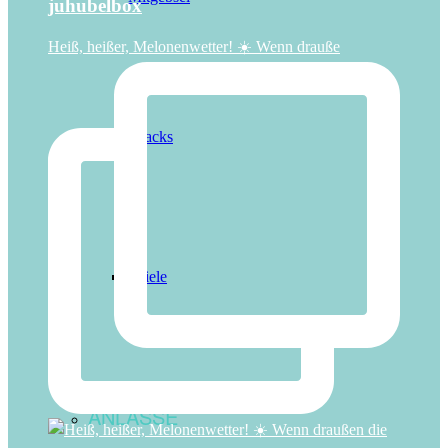
juhubelbox
Heiß, heißer, Melonenwetter! ☀️ Wenn drauße
Snacks
Spiele
ANLÄSSE