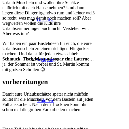
Urlaub Muscheln und wollen ihre Schätze
natürlich mit nach Hause nehmen? Und dann
liegen diese Dinger irgendwo rum und keiner weiß
so recht, was man damit noch machen soll? Aber
Detektive
wegwerfen wollen die Kids ihre
Urlaubserinnerungen auch nicht. Verstehen wir.
Aber was tun?
Wir haben ein paar Bastelideen für euch, die eure
Urlaubsmuscheln zu einem richtigen Hingucker
machen. Und da ist für jeden etwas dabei:
Schmuck, Tischdeko und sogar eine Laterne
…
Weltraum
ja, der Sommer ist vorbei und St. Martin kommt
mit großen Schritten 😉
vorbereitungen
Damit eure Urlaubsschätze später nicht müffeln,
solltet ihr die Muscheln vor dem Basteln auf jeden
Waldtiere
Fall auskochen. Nach dem Trocknen könnt ihr
schon mal die groben Farbarbeiten machen.