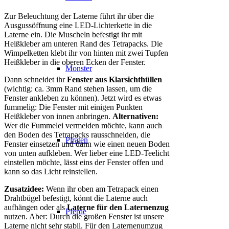
Zur Beleuchtung der Laterne führt ihr über die
Ausgussöffnung eine LED-Lichterkette in die
Laterne ein. Die Muscheln befestigt ihr mit
Heißkleber am unteren Rand des Tetrapacks. Die
Wimpelketten klebt ihr von hinten mit zwei Tupfen
Heißkleber in die oberen Ecken der Fenster.
Monster
Dann schneidet ihr
Fenster aus Klarsichthüllen
(wichtig: ca. 3mm Rand stehen lassen, um die
Fenster ankleben zu können). Jetzt wird es etwas
fummelig: Die Fenster mit einigen Punkten
Heißkleber von innen anbringen.
Alternativen:
Wer die Fummelei vermeiden möchte, kann auch
den Boden des Tetrapacks rausschneiden, die
Piraten
Fenster einsetzen und dann wie einen neuen Boden
von unten aufkleben. Wer lieber eine LED-Teelicht
einstellen möchte, lässt eins der Fenster offen und
kann so das Licht reinstellen.
Zusatzidee:
Wenn ihr oben am Tetrapack einen
Drahtbügel befestigt, könnt die Laterne auch
aufhängen oder als
Laterne für den Laternenzug
Pferde
nutzen. Aber: Durch die großen Fenster ist unsere
Laterne nicht sehr stabil. Für den Laternenumzug