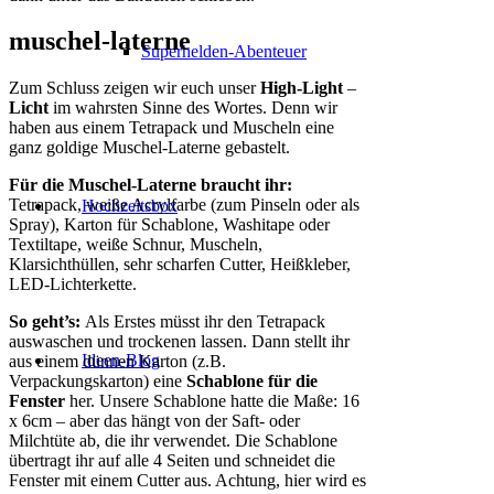
muschel-laterne
Superhelden-Abenteuer
Zum Schluss zeigen wir euch unser
High-Light
–
Licht
im wahrsten Sinne des Wortes. Denn wir
haben aus einem Tetrapack und Muscheln eine
ganz goldige Muschel-Laterne gebastelt.
Für die Muschel-Laterne braucht ihr:
Tetrapack, weiße Acrylfarbe (zum Pinseln oder als
Hochzeitsbox
Spray), Karton für Schablone, Washitape oder
Textiltape, weiße Schnur, Muscheln,
Klarsichthüllen, sehr scharfen Cutter, Heißkleber,
LED-Lichterkette.
So geht’s:
Als Erstes müsst ihr den Tetrapack
auswaschen und trockenen lassen. Dann stellt ihr
Ideen-Blog
aus einem dünnen Karton (z.B.
Verpackungskarton) eine
Schablone für die
Fenster
her. Unsere Schablone hatte die Maße: 16
x 6cm – aber das hängt von der Saft- oder
Milchtüte ab, die ihr verwendet. Die Schablone
übertragt ihr auf alle 4 Seiten und schneidet die
Fenster mit einem Cutter aus. Achtung, hier wird es