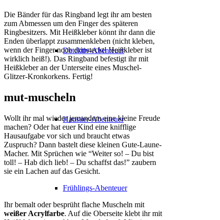
Die Bänder für das Ringband legt ihr am besten
zum Abmessen um den Finger des späteren
Ringbesitzers. Mit Heißkleber könnt ihr dann die
Enden überlappt zusammenkleben (nicht kleben,
wenn der Finger noch drinsteckt! Heißkleber ist
Detektiv-Abenteuer
wirklich heiß!). Das Ringband befestigt ihr mit
Heißkleber an der Unterseite eines Muschel-
Glitzer-Kronkorkens. Fertig!
mut-muscheln
Wollt ihr mal wieder jemandem eine kleine Freude
Haustier-Abenteuer
machen? Oder hat euer Kind eine knifflige
Hausaufgabe vor sich und braucht etwas
Zuspruch? Dann bastelt diese kleinen Gute-Laune-
Macher. Mit Sprüchen wie “Weiter so! – Du bist
toll! – Hab dich lieb! – Du schaffst das!” zaubern
sie ein Lachen auf das Gesicht.
Frühlings-Abenteuer
Ihr bemalt oder besprüht flache Muscheln mit
weißer Acrylfarbe
. Auf die Oberseite klebt ihr mit