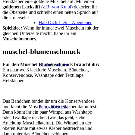
Heißkleber eine goldene Muschel auf. Mit einem
goldenen Lackstift
(
z.B. von Kreul
) dekoriert ihr
die Oberseite und schreibt einen netten Spruch auf
die Unterseite.
Hab Dich Lieb – Abenteuer
Spielidee:
Wenn ihr immer zwei Muscheln mit der
gleichen Unterseite macht, habe ihr ein
Muschelmemory
.
muschel-blumenschmuck
Für den Muschel-Blumenschmuck braucht ihr:
Kochabenteuer
Ein paar weiß lackierte Muscheln, Bändchen,
Konservendose, Washitape oder Textiltape,
Heißkleber
Das Bändchen bindet ihr um die Konservendose
und klebt die Muscheln mit Heißkleber daran fest.
Party-Abenteuer
Dann könnt ihr ein paar Wimpel aus Washitape
oder Textiltape machen (wie das geht, siehe
Anleitung Muschellaterne). Die Wimpel an der
oberen Kante mit etwas Kleber bestreichen und
dann unter das Bändchen schieben.