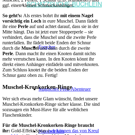
SCHATZSUCHE-BÜCHLEIN
ggf. einen kleinen Schmuckanhänger.
So geht’s:
Als erstes bohrt ihr
mit einem Nagel
vorsichtig ein Loch
in eure Muschel. Dann fädelt
ihr eine
Perle
auf und achtet darauf, dass sie in der
Mitte hängt. Das ist jetzt eure Stopperperle – sie
verhindert, dass die Muschel und die zweite Perle
runterfallen. Ihr fädelt beide Enden der Schnur
Forscher
durch die
Muschel
und dann durch die zweite
Perle
. Dann macht ihr einen Knoten damit nichts
mehr verrutschen kann. In den Knoten könnt ihr
direkt einen Anhänger einfädeln und mitverknoten.
Zum Schluss knotet ihr die beiden Enden der
Schnur ganz oben zu. Fertig!
Muschel-Kronkorken-Ringe
Magisches Feen-Abenteuer
Wer sich etwas mehr Glam wünscht, findet unsere
Muschel-Kronkorken-Ringe sicher klasse. Die sind
sozusagen ein Must-Have für alle weiblichen
Flaschenkinder.
Für die Muschel-Kronkorken-Ringe braucht
ihr:
Gold-Effekt Spray (
wir können das von Kreul
Naturerlebnis