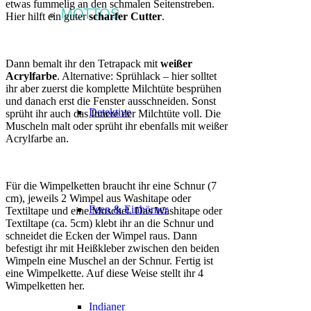
etwas fummelig an den schmalen Seitenstreben.
MOTTOS
Hier hilft ein guter
scharfer Cutter
.
Dann bemalt ihr den Tetrapack mit
weißer
Acrylfarbe
. Alternative: Sprühlack – hier solltet
ihr aber zuerst die komplette Milchtüte besprühen
und danach erst die Fenster ausschneiden. Sonst
Detektive
sprüht ihr auch das Innere der Milchtüte voll. Die
Muscheln malt oder sprüht ihr ebenfalls mit weißer
Acrylfarbe an.
Für die Wimpelketten braucht ihr eine Schnur (7
cm), jeweils 2 Wimpel aus Washitape oder
Feen & Einhörner
Textiltape und eine Muschel. Das Washitape oder
Textiltape (ca. 5cm) klebt ihr an die Schnur und
schneidet die Ecken der Wimpel raus. Dann
befestigt ihr mit Heißkleber zwischen den beiden
Wimpeln eine Muschel an der Schnur. Fertig ist
eine Wimpelkette. Auf diese Weise stellt ihr 4
Wimpelketten her.
Indianer