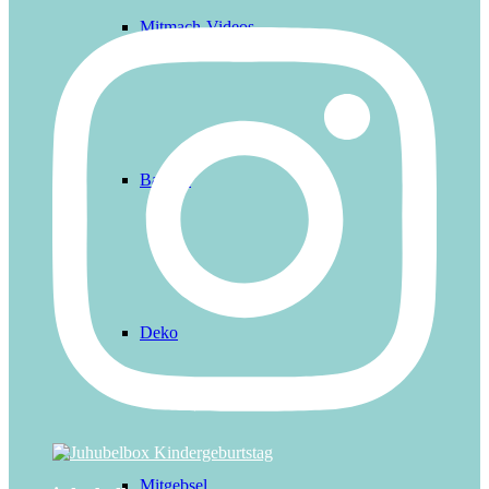
Mitmach-Videos
Basteln
Deko
Mitgebsel