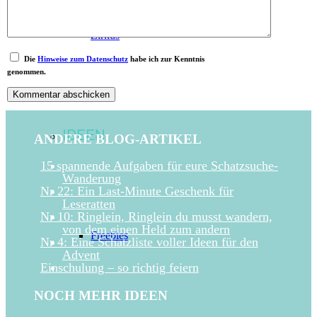
Zirkus
Die
Hinweise zum Datenschutz
habe ich zur Kenntnis
genommen.
IDEEN
ANDERE BLOG-ARTIKEL
15 spannende Aufgaben für eure Schatzsuche-
Wanderung
Nr 22: Ein Last-Minute Geschenk für
Leseratten
Nr 10: Ringlein, Ringlein du musst wandern,
von dem einen Held zum andern
Freebies
Nr 4: Eine Schatzliste voller Ideen für den
Advent
Einschulung – so richtig feiern
NOCH MEHR IDEEN