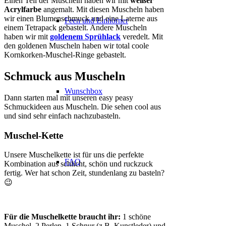
Einen Teil der Muscheln haben wir mit
weißer
Acrylfarbe
angemalt. Mit diesen Muscheln haben
wir einen Blumenschmuck und eine Laterne aus
Feen und Einhörner
einem Tetrapack gebastelt. Andere Muscheln
haben wir mit
goldenem Sprühlack
veredelt. Mit
den goldenen Muscheln haben wir total coole
Kornkorken-Muschel-Ringe gebastelt.
Schmuck aus Muscheln
Wunschbox
Dann starten mal mit unseren easy peasy
Schmuckideen aus Muscheln. Die sehen cool aus
und sind sehr einfach nachzubasteln.
Muschel-Kette
Unsere Muschelkette ist für uns die perfekte
FAQ
Kombination aus schlicht, schön und ruckzuck
fertig. Wer hat schon Zeit, stundenlang zu basteln?
😉
Für die Muschelkette braucht ihr:
1 schöne
Muschel, 2 Perlen, 1 Schnur (z.B. Kunstleder) und