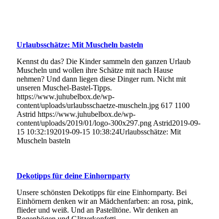
Urlaubsschätze: Mit Muscheln basteln
Kennst du das? Die Kinder sammeln den ganzen Urlaub
Muscheln und wollen ihre Schätze mit nach Hause
nehmen? Und dann liegen diese Dinger rum. Nicht mit
unseren Muschel-Bastel-Tipps.
https://www.juhubelbox.de/wp-
content/uploads/urlaubsschaetze-muscheln.jpg
617
1100
Astrid
https://www.juhubelbox.de/wp-
content/uploads/2019/01/logo-300x297.png
Astrid
2019-09-
15 10:32:19
2019-09-15 10:38:24
Urlaubsschätze: Mit
Muscheln basteln
Dekotipps für deine Einhornparty
Unsere schönsten Dekotipps für eine Einhornparty. Bei
Einhörnern denken wir an Mädchenfarben: an rosa, pink,
flieder und weiß. Und an Pastelltöne. Wir denken an
Regenbögen und Glitzerkonfetti.