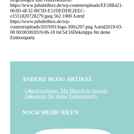
https://www.juhubelbox.de/wp-content/uploads/EF28B421-
063D-4E32-BE5D-E11DEDDE2EEC-
e1551820728279.jpeg
562
1000
Astrid
https://www.juhubelbox.de/wp-
content/uploads/2019/01/logo-300x297.png
Astrid
2019-03-
08 00:00:00
2019-06-18 04:54:16
Dekotipps für deine
Einhornparty
ANDERE BLOG-ARTIKEL
Urlaubsschätze: Mit Muscheln basteln
Dekotipps für deine Einhornparty
NOCH MEHR IDEEN