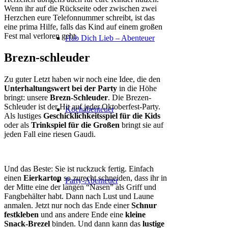
Wenn ihr auf die Rückseite oder zwischen zwei
Herzchen eure Telefonnummer schreibt, ist das
eine prima Hilfe, falls das Kind auf einem großen
Fest mal verloren geht.
Hab Dich Lieb – Abenteuer
Brezn-schleuder
Zu guter Letzt haben wir noch eine Idee, die den
Unterhaltungswert bei der Party
in die Höhe
bringt: unsere
Brezn-Schleuder
. Die Brezen-
Schleuder ist der Hit auf jeder Oktoberfest-Party.
Kochabenteuer
Als lustiges
Geschicklichkeitsspiel
für die Kids
oder als
Trinkspiel für die Großen
bringt sie auf
jeden Fall eine riesen Gaudi.
Und das Beste: Sie ist ruckzuck fertig. Einfach
einen
Eierkarton
so zurecht schneiden, dass ihr in
Party-Abenteuer
der Mitte eine der langen “Nasen” als Griff und
Fangbehälter habt. Dann nach Lust und Laune
anmalen. Jetzt nur noch das Ende einer
Schnur
festkleben
und ans andere Ende eine
kleine
Snack-Brezel
binden. Und dann kann das
lustige