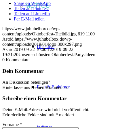
Share on WhatsApp
MOTTOS
Teilen auf Pinterest
Teilen auf LinkedIn
Per E-Mail teilen
https://www.juhubelbox.de/wp-
content/uploads/Oktoberfest-Titelbild.jpg
619
1100
Astrid
https://www.juhubelbox.de/wp-
content/uploads/2019/01/logo-300x297.png
Detektive
Astrid
2019-09-22 10:00:12
2019-09-22
19:21:20
Unsere schönsten Oktoberfest-Party-Ideen
0
Kommentare
Dein Kommentar
An Diskussion beteiligen?
Feen & Einhörner
Hinterlasse uns Deinen Kommentar!
Schreibe einen Kommentar
Deine E-Mail-Adresse wird nicht veröffentlicht.
Erforderliche Felder sind mit
*
markiert
Vorname
*
Indianer