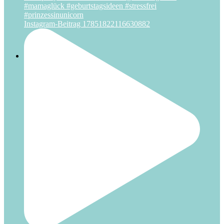
Instagram-Beitrag 17851822116630882
Party-Partner
Besondere Räume
Betreuung in HH