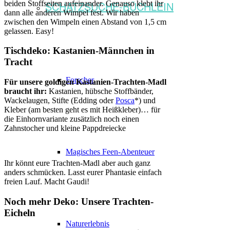
beiden Stoffseiten aufeinander. Genauso klebt ihr
SCHATZSUCHE-BÜCHLEIN
dann alle anderen Wimpel fest. Wir haben
zwischen den Wimpeln einen Abstand von 1,5 cm
gelassen. Easy!
Tischdeko: Kastanien-Männchen in
Tracht
Forscher
Für unsere goldigen Kastanien-Trachten-Madl
braucht ihr:
Kastanien, hübsche Stoffbänder,
Wackelaugen, Stifte (Edding oder
Posca
*) und
Kleber (am besten geht es mit Heißkleber)… für
die Einhornvariante zusätzlich noch einen
Zahnstocher und kleine Pappdreiecke
Magisches Feen-Abenteuer
Ihr könnt eure Trachten-Madl aber auch ganz
anders schmücken. Lasst eurer Phantasie einfach
freien Lauf. Macht Gaudi!
Noch mehr Deko: Unsere Trachten-
Eicheln
Naturerlebnis