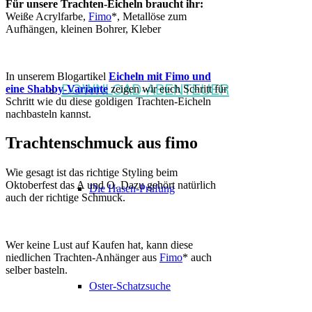
Für unsere Trachten-Eicheln braucht ihr:
Weiße Acrylfarbe,
Fimo
*, Metallöse zum
Aufhängen, kleinen Bohrer, Kleber
In unserem Blogartikel
Eicheln mit Fimo und
DOWNLOAD-ABENTEUER
eine Shabby-Variante
zeigen wir euch Schritt für
Schritt wie du diese goldigen Trachten-Eicheln
nachbasteln kannst.
Trachtenschmuck aus fimo
Wie gesagt ist das richtige Styling beim
Oktoberfest das A und O. Dazu gehört natürlich
Die Hasen-Prüfung
auch der richtige Schmuck.
Wer keine Lust auf Kaufen hat, kann diese
niedlichen Trachten-Anhänger aus
Fimo
* auch
selber basteln.
Oster-Schatzsuche