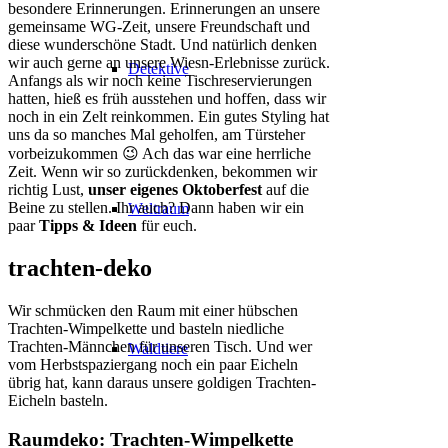
besondere Erinnerungen. Erinnerungen an unsere
gemeinsame WG-Zeit, unsere Freundschaft und
diese wunderschöne Stadt. Und natürlich denken
wir auch gerne an unsere Wiesn-Erlebnisse zurück.
Detektive
Anfangs als wir noch keine Tischreservierungen
hatten, hieß es früh ausstehen und hoffen, dass wir
noch in ein Zelt reinkommen. Ein gutes Styling hat
uns da so manches Mal geholfen, am Türsteher
vorbeizukommen 😉 Ach das war eine herrliche
Zeit. Wenn wir so zurückdenken, bekommen wir
richtig Lust,
unser eigenes Oktoberfest
auf die
Beine zu stellen. Ihr auch? Dann haben wir ein
Weltraum
paar
Tipps & Ideen
für euch.
trachten-deko
Wir schmücken den Raum mit einer hübschen
Trachten-Wimpelkette und basteln niedliche
Trachten-Männchen für unseren Tisch. Und wer
Waldtiere
vom Herbstspaziergang noch ein paar Eicheln
übrig hat, kann daraus unsere goldigen Trachten-
Eicheln basteln.
Raumdeko: Trachten-Wimpelkette