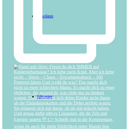
Nikolaus
Ostern
Silvester