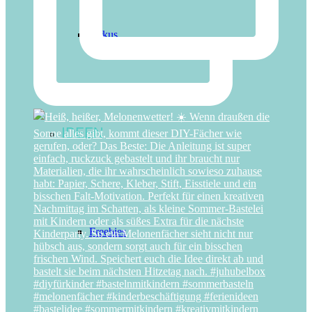
Zirkus
IDEEN
Freebies