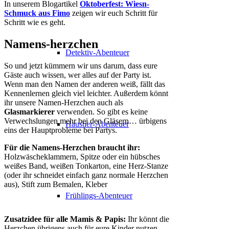
In unserem Blogartikel
Oktoberfest: Wiesn-
Schmuck aus Fimo
zeigen wir euch Schritt für
Schritt wie es geht.
Namens-herzchen
Detektiv-Abenteuer
So und jetzt kümmern wir uns darum, dass eure
Gäste auch wissen, wer alles auf der Party ist.
Wenn man den Namen der anderen weiß, fällt das
Kennenlernen gleich viel leichter. Außerdem könnt
ihr unsere Namen-Herzchen auch als
Glasmarkierer
verwenden. So gibt es keine
Verwechslungen mehr bei den Gläsern… ürbigens
Haustier-Abenteuer
eins der Hauptprobleme bei Partys.
Für die Namens-Herzchen braucht ihr:
Holzwäscheklammern, Spitze oder ein hübsches
weißes Band, weißen Tonkarton, eine Herz-Stanze
(oder ihr schneidet einfach ganz normale Herzchen
aus), Stift zum Bemalen, Kleber
Frühlings-Abenteuer
Zusatzidee für alle Mamis & Papis:
Ihr könnt die
Herzchen übrigens auch für eure Kinder nutzen.