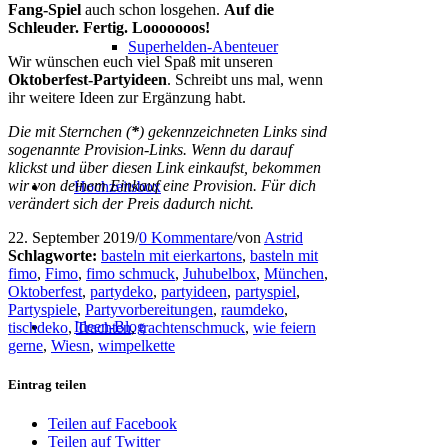
Fang-Spiel
auch schon losgehen.
Auf die
Schleuder. Fertig. Looooooos!
Superhelden-Abenteuer
Wir wünschen euch viel Spaß mit unseren
Oktoberfest-Partyideen
. Schreibt uns mal, wenn
ihr weitere Ideen zur Ergänzung habt.
Die mit Sternchen (
*
) gekennzeichneten Links sind
sogenannte Provision-Links. Wenn du darauf
klickst und über diesen Link einkaufst, bekommen
wir von deinem Einkauf eine Provision. Für dich
Hochzeitsbox
verändert sich der Preis dadurch nicht.
22. September 2019
/
0 Kommentare
/
von
Astrid
Schlagworte:
basteln mit eierkartons
,
basteln mit
fimo
,
Fimo
,
fimo schmuck
,
Juhubelbox
,
München
,
Oktoberfest
,
partydeko
,
partyideen
,
partyspiel
,
Partyspiele
,
Partyvorbereitungen
,
raumdeko
,
Ideen-Blog
tischdeko
,
Trachten
,
trachtenschmuck
,
wie feiern
gerne
,
Wiesn
,
wimpelkette
Eintrag teilen
Teilen auf Facebook
Teilen auf Twitter