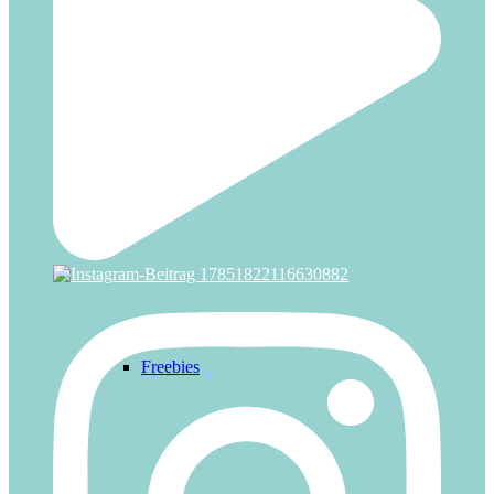
Zirkus
IDEEN
Freebies