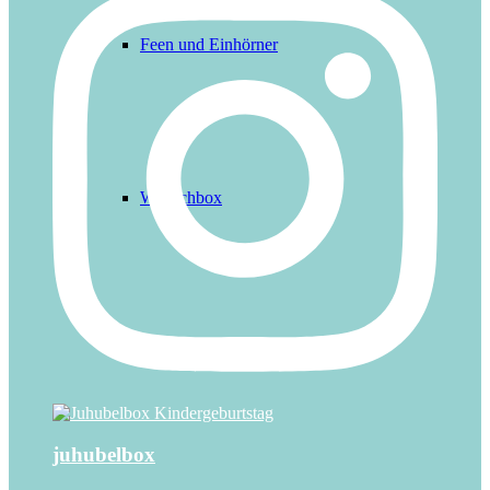
Feen und Einhörner
Wunschbox
FAQ
juhubelbox