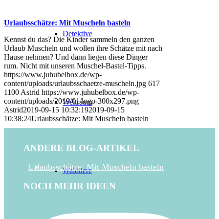
Urlaubsschätze: Mit Muscheln basteln
Detektive
Kennst du das? Die Kinder sammeln den ganzen
Urlaub Muscheln und wollen ihre Schätze mit nach
Hause nehmen? Und dann liegen diese Dinger
rum. Nicht mit unseren Muschel-Bastel-Tipps.
https://www.juhubelbox.de/wp-
content/uploads/urlaubsschaetze-muscheln.jpg
617
1100
Astrid
https://www.juhubelbox.de/wp-
content/uploads/2019/01/logo-300x297.png
Weltraum
Astrid
2019-09-15 10:32:19
2019-09-15
10:38:24
Urlaubsschätze: Mit Muscheln basteln
ANDERE BLOG-ARTIKEL
Urlaubsschätze: Mit Muscheln basteln
Waldtiere
NOCH MEHR IDEEN