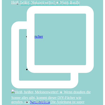
SCHATZSUCHE-BÜCHLEIN
Heiß, heißer, Melonenwetter! ☀️ Wenn drauße
Forscher
Magisches Feen-Abenteuer
Naturerlebnis