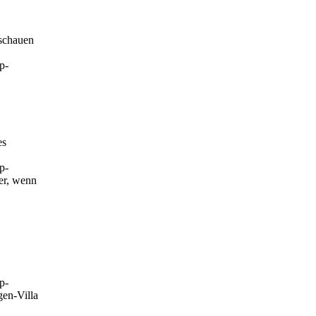
 schauen
p-
es
p-
er, wenn
p-
en-Villa