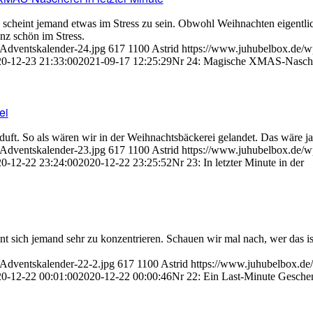
scheint jemand etwas im Stress zu sein. Obwohl Weihnachten eigentli
anz schön im Stress.
-Adventskalender-24.jpg
617
1100
Astrid
https://www.juhubelbox.de/w
0-12-23 21:33:00
2021-09-17 12:25:29
Nr 24: Magische XMAS-Nasche
ei
ft. So als wären wir in der Weihnachtsbäckerei gelandet. Das wäre ja 
-Adventskalender-23.jpg
617
1100
Astrid
https://www.juhubelbox.de/w
0-12-22 23:24:00
2020-12-22 23:25:52
Nr 23: In letzter Minute in der
int sich jemand sehr zu konzentrieren. Schauen wir mal nach, wer das i
-Adventskalender-22-2.jpg
617
1100
Astrid
https://www.juhubelbox.de
0-12-22 00:01:00
2020-12-22 00:00:46
Nr 22: Ein Last-Minute Gesche