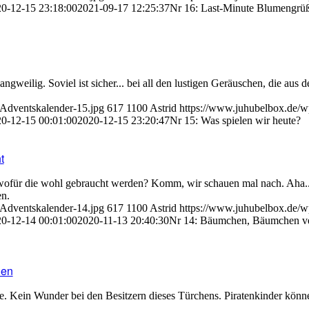
0-12-15 23:18:00
2021-09-17 12:25:37
Nr 16: Last-Minute Blumengrüß
angweilig. Soviel ist sicher... bei all den lustigen Geräuschen, die aus d
-Adventskalender-15.jpg
617
1100
Astrid
https://www.juhubelbox.de/w
0-12-15 00:01:00
2020-12-15 23:20:47
Nr 15: Was spielen wir heute?
t
 wofür die wohl gebraucht werden? Komm, wir schauen mal nach. Aha..
en.
-Adventskalender-14.jpg
617
1100
Astrid
https://www.juhubelbox.de/w
0-12-14 00:01:00
2020-11-13 20:40:30
Nr 14: Bäumchen, Bäumchen v
len
he. Kein Wunder bei den Besitzern dieses Türchens. Piratenkinder könn