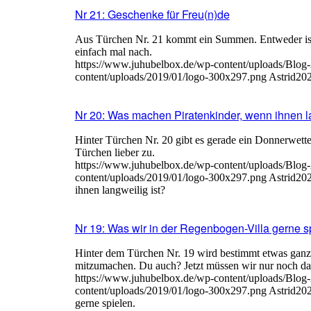
Nr 21: Geschenke für Freu(n)de
Aus Türchen Nr. 21 kommt ein Summen. Entweder ist d
einfach mal nach.
https://www.juhubelbox.de/wp-content/uploads/Blog
content/uploads/2019/01/logo-300x297.png
Astrid
202
Nr 20: Was machen Piratenkinder, wenn ihnen la
Hinter Türchen Nr. 20 gibt es gerade ein Donnerwetter.
Türchen lieber zu.
https://www.juhubelbox.de/wp-content/uploads/Blog
content/uploads/2019/01/logo-300x297.png
Astrid
202
ihnen langweilig ist?
Nr 19: Was wir in der Regenbogen-Villa gerne s
Hinter dem Türchen Nr. 19 wird bestimmt etwas ganz T
mitzumachen. Du auch? Jetzt müssen wir nur noch da
https://www.juhubelbox.de/wp-content/uploads/Blog
content/uploads/2019/01/logo-300x297.png
Astrid
202
gerne spielen.