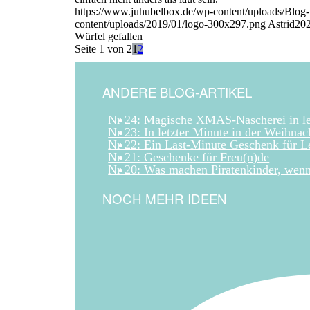
https://www.juhubelbox.de/wp-content/uploads/Blog
content/uploads/2019/01/logo-300x297.png
Astrid
202
Würfel gefallen
Seite 1 von 2
1
2
ANDERE BLOG-ARTIKEL
Nr 24: Magische XMAS-Nascherei in le
Nr 23: In letzter Minute in der Weihnac
Nr 22: Ein Last-Minute Geschenk für Le
Nr 21: Geschenke für Freu(n)de
Nr 20: Was machen Piratenkinder, wenn 
NOCH MEHR IDEEN