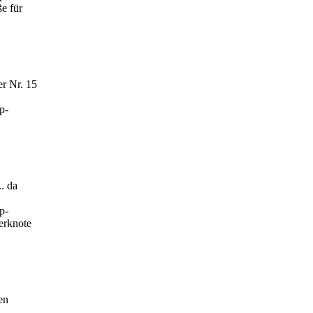
e für
er Nr. 15
p-
. da
p-
erknote
en