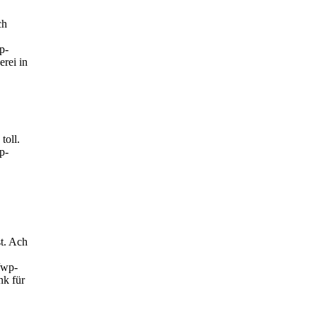
ch
p-
rei in
toll.
p-
st. Ach
/wp-
nk für