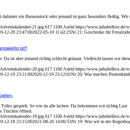
ahinter ein Bienenstock oder jemand ist ganz besonders fleißig. Wir
-Adventskalender-21.jpg
617
1100
Astrid
https://www.juhubelbox.de/w
0-12-20 23:47:00
2022-05-10 11:42:25
Nr 21: Geschenke für Freu(n)de
ngweilig ist?
 Da ist aber jemand richtig schlecht gelaunt. Vielleicht lassen wir dies
-Adventskalender-20.jpg
617
1100
Astrid
https://www.juhubelbox.de/w
0-12-19 23:11:00
2020-12-19 23:12:01
Nr 20: Was machen Piratenkind
pielen.
olles gespielt. So wie da alle lachen. Da bekommen wir richtig Lust
s Türchen öffnen.
-Adventskalender-19.jpg
617
1100
Astrid
https://www.juhubelbox.de/w
0-12-18 23:15:00
2021-08-26 14:06:53
Nr 19: Was wir in der Regenbog