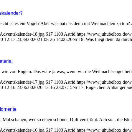
tskalender?
leicht ist es ein Vogel? Aber was hat das denn mit Weihnachten zu tun? 
-Adventskalender-18.jpg
617
1100
Astrid
https://www.juhubelbox.de/w
0-12-17 23:39:00
2021-08-26 14:06:20
Nr 18: Was fliegt denn da durc
terial
wie von Engeln. Das wäre ja was, wenn wir die Weihnachtsengel bei 
-Adventskalender-17.jpg
617
1100
Astrid
https://www.juhubelbox.de/w
0-12-16 23:06:00
2020-12-16 23:07:15
Nr 17: Engelchen-Anhänger au
 Momente
 Mal schauen, wer so einen schönen Duft verströmt. Ach so... die Bl
-Adventskalender-16.jpg
617
1100
Astrid
https://www.juhubelbox.de/w