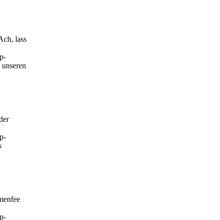
Ach, lass
p-
h unseren
der
p-
s
umenfee
p-