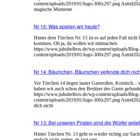
content/uploads/2019/01/logo-300x297.png
Astrid
202
magische Momente
Nr 15: Was spielen wir heute?
Hinter dem Türchen Nr. 15 ist es auf jeden Fall nicht l
kommen. Oh ja, da wollen wir mitmachen.
https://www.juhubelbox.de/wp-content/uploads/Blog
content/uploads/2019/01/logo-300x297.png
Astrid
202
Nr 14: Bäumchen, Bäumchen verknote dich nich
Vor Türchen 14 liegen lauter Garnrollen. Komisch...
haben wir auch schon den Besitzer des Garns gefund
https://www.juhubelbox.de/wp-content/uploads/Blog
content/uploads/2019/01/logo-300x297.png
Astrid
202
dich nicht
Nr 13: Bei unseren Piraten sind die Würfel gefal
Hinter Türchen Nr. 13 geht es wieder richtig zur Sac
einfach nicht anders als laut sein.