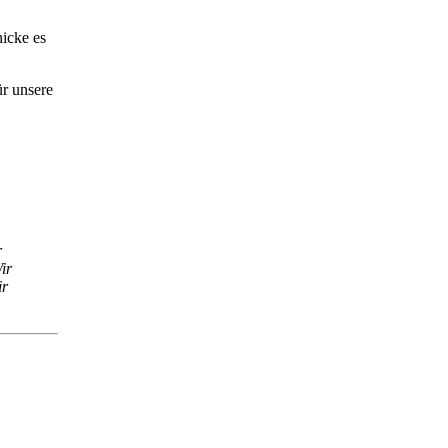
hicke es
ür unsere
r
ir
ir