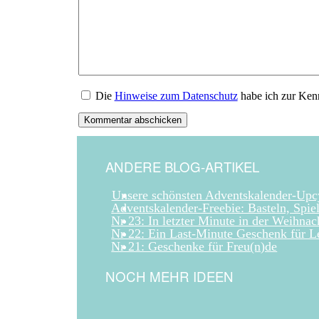
Die
Hinweise zum Datenschutz
habe ich zur Ken
ANDERE BLOG-ARTIKEL
Unsere schönsten Adventskalender-Upc
Adventskalender-Freebie: Basteln, Spie
Nr 23: In letzter Minute in der Weihnac
Nr 22: Ein Last-Minute Geschenk für Le
Nr 21: Geschenke für Freu(n)de
NOCH MEHR IDEEN