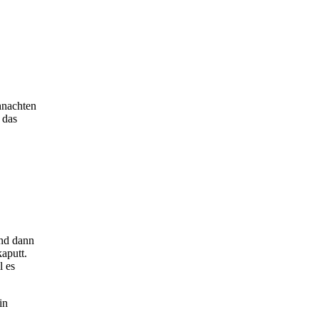
hnachten
 das
und dann
kaputt.
l es
in