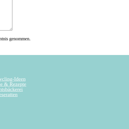
ntnis genommen.
ycling-Ideen
le & Rezepte
htsbäckerei
seratten