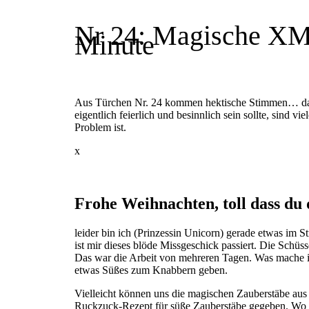
Nr 24: Magische XMA
Minute
Aus Türchen Nr. 24 kommen hektische Stimmen… da 
eigentlich feierlich und besinnlich sein sollte, sind 
Problem ist.
x
Frohe Weihnachten, toll dass du
leider bin ich (Prinzessin Unicorn) gerade etwas im St
ist mir dieses blöde Missgeschick passiert. Die Schüsse
Das war die Arbeit von mehreren Tagen. Was mache ich
etwas Süßes zum Knabbern geben.
Vielleicht können uns die magischen Zauberstäbe aus
Ruckzuck-Rezept für süße Zauberstäbe gegeben. Wo h