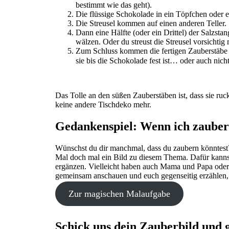
bestimmt wie das geht).
Die flüssige Schokolade in ein Töpfchen oder e
Die Streusel kommen auf einen anderen Teller.
Dann eine Hälfte (oder ein Drittel) der Salzsta
wälzen. Oder du streust die Streusel vorsichtig 
Zum Schluss kommen die fertigen Zauberstäbe
sie bis die Schokolade fest ist… oder auch nich
Das Tolle an den süßen Zauberstäben ist, dass sie ruc
keine andere Tischdeko mehr.
Gedankenspiel: Wenn ich zauber
Wünschst du dir manchmal, dass du zaubern könntest
Mal doch mal ein Bild zu diesem Thema. Dafür kanns
ergänzen. Vielleicht haben auch Mama und Papa oder 
gemeinsam anschauen und euch gegenseitig erzählen, 
Zur magischen Malaufgabe
Schick uns dein Zauberbild und 