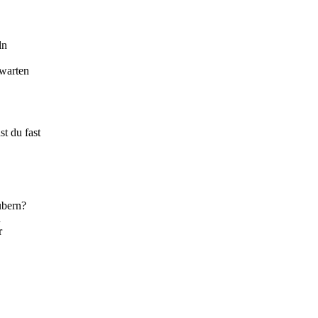
ln
warten
t du fast
ubern?
n
r