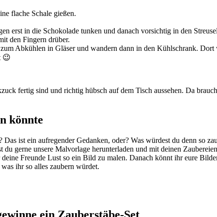
ine flache Schale gießen.
ngen erst in die Schokolade tunken und danach vorsichtig in den Streuse
mit den Fingern drüber.
 zum Abkühlen in Gläser und wandern dann in den Kühlschrank. Dort 
t 😉
kzuck fertig sind und richtig hübsch auf dem Tisch aussehen. Da brauchs
n könnte
? Das ist ein aufregender Gedanken, oder? Was würdest du denn so za
t du gerne unsere Malvorlage herunterladen und mit deinen Zaubereie
deine Freunde Lust so ein Bild zu malen. Danach könnt ihr eure Bilde
was ihr so alles zaubern würdet.
gewinne ein Zauberstäbe-Set