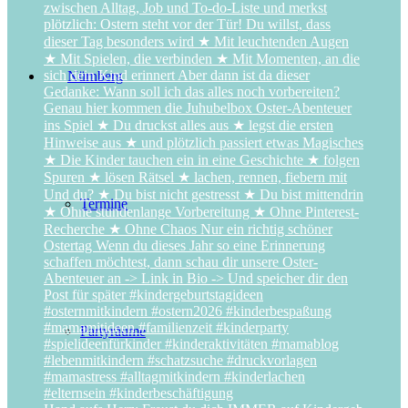
Nürnberg
Termine
Partyräume