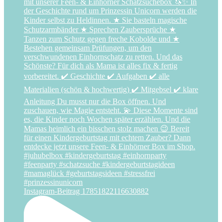
Instagram-Beitrag 17851822116630882