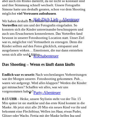
aber auch ein Risiko darstellt, da sie nicht so konstant sind
und ihre Stimmung schnell wechselt. Unsere Fotografin
Simone hatte uns deshalb geraten, schon vor dem Shooting
möglichst
viel Vertrauen aufzubauen
.
Hab Dich Lieb – Abenteuer
Wir haben deshalb alle Kinder zu einem gemeinsamen
Vortreffen
mit uns und der Fotografin eingeladen. So
konnten sich die Kinder untereinander beschnuppern und
auch uns Erwachsenen kennenlernen. Das Vortreffen fand
bewusst in unserer Fotoshooting Location statt. Unser Ziel
war es, möglichst viel Vertrautheit zu erzeugen. Denn die
Kinder sollten auf den Fotos glücklich, entspannt und
ausgelassen wirken… Emotionen, die nur dann entstehen
wenn sich alle wohl fühlen.
Kochabenteuer
Das Shooting – Wenn es läuft dann läufts
Endlich war es soweit:
Nach wochenlangen Vorbereitungen
war der Morgen unseres Fotoshooting gekommen. Puh…
waren wir aufgeregt. Wird alles klappen? Werden die Kinder
gut mitmachen? Schaffen wir alles, was wir uns
vorgenommen haben?
Party-Abenteuer
8:15 UHR
– Heike, unsere Stylistin steht vor der Tür. 15
Min später ist sie startklar und das erste Kind kommt in die
Maske. Ab jetzt sitzt alle 20 Min ein neues Kind vor ihr und
bekommt eine Flechtfrisur, Wellen ins Haar, etwas Puder,
Glitzer oder Wachs. Fertig mit der Maske helfen Ina und