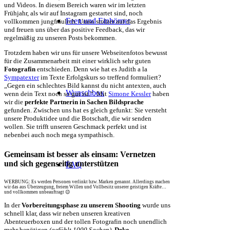
und Videos. In diesem Bereich waren wir im letzten
Frühjahr, als wir auf Instagram gestartet sind, noch
Feen und Einhörner
vollkommen jungfräulich. Umso stolzer auf das Ergebnis
und freuen uns über das positive Feedback, das wir
regelmäßig zu unseren Posts bekommen.
Trotzdem haben wir uns für unsere Webseitenfotos bewusst
für die Zusammenarbeit mit einer wirklich sehr guten
Fotografin
entschieden. Denn wie hat es Judith a la
Sympatexter
im Texte Erfolgskurs so treffend formuliert?
„Gegen ein schlechtes Bild kannst du nicht antexten, auch
Wunschbox
wenn dein Text noch so gut ist.“. Mit
Simone Kessler
haben
wir die
perfekte Partnerin in Sachen Bildsprache
gefunden. Zwischen uns hat es gleich gefunkt: Sie versteht
unsere Produktidee und die Botschaft, die wir senden
wollen. Sie trifft unseren Geschmack perfekt und ist
nebenbei auch noch mega sympathisch.
Gemeinsam ist besser als einsam: Vernetzen
und sich gegenseitig unterstützen
FAQ
WERBUNG: Es werden Personen verlinkt bzw. Marken genannt. Allerdings machen
wir das aus Überzeugung, freiem Willen und Vollbesitz unserer geistigen Kräfte…
und vollkommen unbeauftragt 😉
In der
Vorbereitungsphase zu unserem Shooting
wurde uns
schnell klar, dass wir neben unseren kreativen
Abenteuerboxen und der tollen Fotografin noch unendlich
mehr benötigen
(gefühlt 1000 Sachen)
.
Deko,