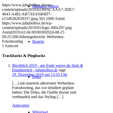
https://www.juhubelbox.de/wp-
Mitmach-Videos
content/uploads/2019/02/BF6CAAA7-3DE7-
4643-A482-AB7AE41684D7-
e1549282659357.jpeg
563
1000
Astrid
https://www.juhubelbox.de/wp-
content/uploads/2019/01/logo-300x297.png
Astrid
2019-02-04 00:00:00
2024-08-15
09:25:50
Erfahrungsbericht: Webseiten-
Fotoshooting
Basteln
1
Antwort
Trackbacks & Pingbacks
Rückblick 2019 - am Ende waren da Stolz &
Dankbarkeit - juhubelbox.de
sagt:
29. Dezember 2019 um 13:10 Uhr
Deko
[…] mit unserem allerersten Webseiten–
Fotoshooting, das wir detailiert geplant
haben: Die Deko, die Outfits (kyute und
vertbaudet) und das Styling […]
Antworten
Mitgebsel