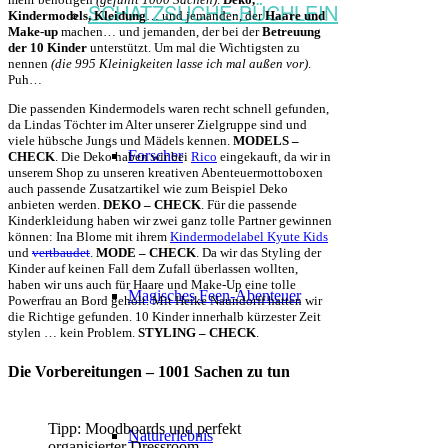
SCHATZSUCHE-BÜCHLEIN
Kindermodels, Kleidung
… und jemanden, der
Haare und
Make-up
machen… und jemanden, der bei der
Betreuung
der 10 Kinder
unterstützt. Um mal die Wichtigsten zu
nennen
(die 995 Kleinigkeiten lasse ich mal außen vor)
.
Puh…
Die passenden Kindermodels waren recht schnell gefunden,
da Lindas Töchter im Alter unserer Zielgruppe sind und
viele hübsche Jungs und Mädels kennen.
MODELS –
Forscher
CHECK
. Die Deko haben wir bei
Rico
eingekauft, da wir in
unserem Shop zu unseren kreativen Abenteuermottoboxen
auch passende Zusatzartikel wie zum Beispiel Deko
anbieten werden.
DEKO – CHECK
. Für die passende
Kinderkleidung haben wir zwei ganz tolle Partner gewinnen
können: Ina Blome mit ihrem
Kindermodelabel Kyute Kids
und
vertbaudet
.
MODE – CHECK
. Da wir das Styling der
Kinder auf keinen Fall dem Zufall überlassen wollten,
haben wir uns auch für Haare und Make-Up eine tolle
Magisches Feen-Abenteuer
Powerfrau an Bord geholt. Mit Heike Naundorff hatten wir
die Richtige gefunden. 10 Kinder innerhalb kürzester Zeit
stylen … kein Problem.
STYLING – CHECK
.
Die Vorbereitungen – 1001 Sachen zu tun
Tipp: Moodboards und perfekt
Naturerlebnis
organisierter Dressroom