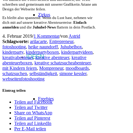
schreiben und gemeinsam mit unserer Grafikerin Ariane am
Design der Webseite feilen.
Zirkus
Es bleibt also spannend. Wenn du Lust hast, nehmen wir
dich mit auf unsere kreative Abenteuerreise.
Einfach
anmelden
und die
Juhubel-News
flattern in dein Postfach.
4. Februar 2019
/
1 Kommentar
/
von
Astrid
Schlagworte:
arilacarte
,
Entrepreneur
,
fotoshooting
,
heike naundorff
,
Juhubelbox
,
kinderparty
,
kinderpartyboxen
,
kinderpartyideen
,
IDEEN
kreativabenteuer
,
kreative abenteuer
,
kreative
abenteuerboxen
,
kreative schatzsucheabenteuer
,
mit Kindern feiern
,
Mompreneur
,
moodboards
,
schatzsuchen
,
selbständigkeit
,
simone kessler
,
webseitenfotoshooting
Eintrag teilen
Freebies
Teilen auf Facebook
Teilen auf Twitter
Share on WhatsApp
Teilen auf Pinterest
Teilen auf LinkedIn
Per E-Mail teilen