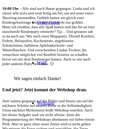
16:00 Uhr
– Alle sind nach Hause gegangen. Linda und ich
sitzen sehr stolz und total fertig am Set, um auf unser erstes
Shooting anzustoßen. Gefühlt hatten wir gleich zwei
Unterwasser
Kindergeburtstage hinter uns. Und nicht nur gefühlt…
Hatte ich erwähnt, dass alle Spaß hatten und das Set an eine
rauschende Kinderparty erinnerte? Tja… Und genauso sah
es da auch aus. Wie nach einer Megaparty. Überall Konfetti,
Federn, Holzperlen, Kuchenreste, angebissene
Schokoküsse, halbleere Apfelsaftschorle- und
Wasserflaschen. Und zwischendrin Lindas Töchter, die
versuchten möglichst viel Konfetti beiseite zu schaffen
bevor wir mit dem Staubsauger kamen. Auch so wie nach
Wald
jeder anderen Party bei Linda. 🙂
Wir sagen einfach Danke!
Und jetzt? Jetzt kommt der Webshop dran.
Jetzt warten gespannt auf die Bilder und freuen uns auf die
Weltraum
nächsten Schritte auf unserer Reise in die Selbständigkeit.
Unser nächster Meilenstein heißt Webshop erstellen. Auch
bei dieser Aufgabe sind wir nicht alleine, denn die
Programmierung des Webshops überlassen wir lieber einem
Profi. Aber so ganz ohne unser Zutun wird es nicht gehen.
Wir müssen die Fotos sichten und auswählen, die Texte