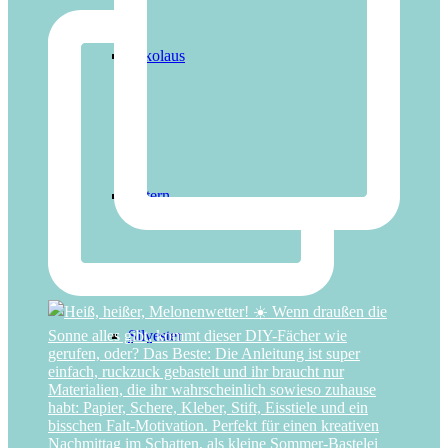
Nikolaus
Ostern
Silvester