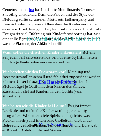
Gemeinsam mit
Ina
hat Linda die
Moodboards
für unser
Shooting entwickelt. Denn die Farben und der Style der
Kleidung sollte zu unseren Mottosets Indianerparty und
Feen & Einhörner passen. Ohne dass die Kinder verkleidet
aussehen. Cool, lässig und stylisch sollte es sein. Ina, die als
Designerin viel Erfahrung mit Kinderfotoshootings hat, war
DOWNLOAD-ABENTEUER
eine tolle Beraterin. Nicht nur was das Styling sondern auch
was die
Planung der Abläufe
betrifft:
Wann sollen die einzelnen Kinder ankommen?
Bei uns
auf jeden Fall zeitversetzt, da wir nur eine Stylistin hatten
und lange Wartezeiten vermeiden wollten.
Wie bereiten wir den Dressroom vor?
Kleidung und
Accessoires sollen schnell und fehlerfrei zugeordnet werden
können. Unser Lösung: Kleiderständer auf Rollen. 1
Die Hasen-Prüfung
Kleiderbügel je Outfit mit dem Namen des Kindes.
Zusätzlich Tafel mit Kindern in den Outfits (vom
Vortreffen).
Wie halten wir die Kinder bei Laune?
Es gibt immer
Leerläufe und nicht alle Kinder werden gleichzeitig
fotografiert. Wir hatten viele Spielsachen (nichts, was
Flecken macht) und Eltern bzw. Großeltern, die bei der
Oster-Schatzsuche
Betreuung geholfen haben. Für den Hunger und Durst gab
es Brezeln, Apfelschorle und Wasser.