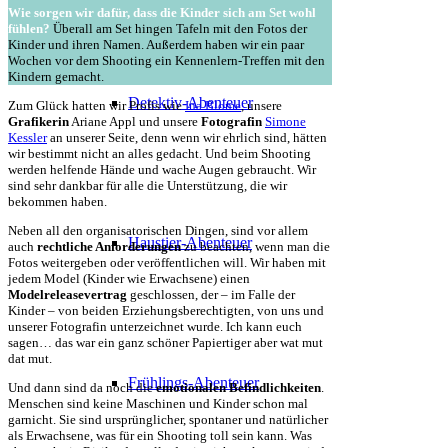
Wie sorgen wir dafür, dass die Kinder sich am Set wohl
fühlen?
Überall am Set hingen Tafeln mit den Fotos der
Kinder und ihren Namen. Außerdem haben wir ein paar
Wochen vor dem Shooting ein Kennenlern-Treffen mit den
Kindern gemacht.
Detektiv-Abenteuer
Zum Glück hatten wir Profis wie
Ina Blome
, unsere
Grafikerin
Ariane Appl und unsere
Fotografin
Simone
Kessler
an unserer Seite, denn wenn wir ehrlich sind, hätten
wir bestimmt nicht an alles gedacht. Und beim Shooting
werden helfende Hände und wache Augen gebraucht. Wir
sind sehr dankbar für alle die Unterstützung, die wir
bekommen haben.
Neben all den organisatorischen Dingen, sind vor allem
Haustier-Abenteuer
auch
rechtliche Anforderungen
zu beachten, wenn man die
Fotos weitergeben oder veröffentlichen will. Wir haben mit
jedem Model (Kinder wie Erwachsene) einen
Modelreleasevertrag
geschlossen, der – im Falle der
Kinder – von beiden Erziehungsberechtigten, von uns und
unserer Fotografin unterzeichnet wurde. Ich kann euch
sagen… das war ein ganz schöner Papiertiger aber wat mut
dat mut.
Frühlings-Abenteuer
Und dann sind da noch die
emotionalen Befindlichkeiten
.
Menschen sind keine Maschinen und Kinder schon mal
garnicht. Sie sind ursprünglicher, spontaner und natürlicher
als Erwachsene, was für ein Shooting toll sein kann. Was