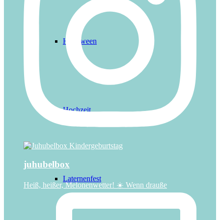
Halloween
Hochzeit
juhubelbox
Laternenfest
Heiß, heißer, Melonenwetter! ☀️ Wenn drauße