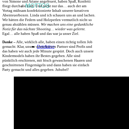
von Simone und Ariane angefeuert, haben Spaß, Konfetti
MOTTOS
fliegt durch die Luft. Und nicht nur das… auch der am
Vortag mühsam konfektionierte Inhalt unserer kreativen
Abenteuerboxen. Linda und ich schauen uns an und lachen.
Wir hätten die Federn und Holzperlen vermutlich nicht so
genau abzählen müssen.
Wir machen uns eine gedankliche
Notiz für das nächste Shooting… wieder was gelernt.
Egal… alle haben Spaß und das war ja unser Ziel.
Danke
–
Alle, wirklich alle, haben einen richtig tollen Job
Detektive
gemacht. Klar, unsere erwachsenen Partner sind Profis und
das haben wir auch jede Minute gespürt. Doch auch unsere
Kindermodels haben ihr Bestes gegeben. Alle sind
pünktlich erschienen, mit frisch gewaschenen Haaren und
geschnittenen Fingernägeln und dann haben sie einfach
Party gemacht und alles gegeben. Juhubel!
Feen & Einhörner
Indianer