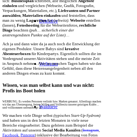
sich:
Businessplan
schreiben, alle möglichen
Angebote
einholen
und vergleichen (Webseite, Grafik, Fotografin,
Verpackungen, Materialien, etc.),
Lieferanten und Partner
auswählen
,
Materialien einkaufen
und feststellen, dass
man zu wenig
Lagerraum
hat
(schwitz)
.
Webseite
erstellen
Detektive
(lassen),
Fotoshooting
für die Webseitenfotos,
rechtliche
Dinge
beachten
(puh… sicherlich einer der
anstrengendsten Punkte auf der Liste)
…
Ach ja und dann wäre da ja auch noch die Entwicklung der
eigenen Produkte. Unsere Babys sind
kreative
Abenteuerboxen
für Kinderpartys. Eigentlich sollten die im
Vordergrund unserer Aktivitäten stehen und die meiste Zeit
Weltraum
in Anspruch nehmen. Aber an manchen Tagen haben wir das
Gefühl, dass diese Herzensangelegenheit neben all den
anderen Dingen etwas zu kurz kommt.
Wissen, was man selbst kann und was nicht:
Profis ins Boot holen
WERBUNG: Es werden Personen verlinkt bzw. Marken genannt. Allerdings machen
wir das aus Überzeugung, freiem Willen und Vollbesitz unserer geistigen Kräfte…
Waldtiere
und vollkommen unbeauftragt 😉
Wir machen viele Dinge selbst
(typisches Start-Up-Sydrom)
und haben uns in den letzten Monaten in viele neue
Bereiche eingearbeitet. Dazu gehören zum Beispiel die
Aktivitäten auf unseren
Social Media Kanälen
(
Instagram
,
Facebook
,
Pinterest
) inklusive der Bearbeitung von Fotos