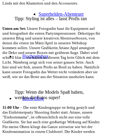
Linda mit den Klamotten und den Accessoires.
Superhelden-Abenteuer
Tipp: Styling ist alles – lasst Profis ran
Unten am Set:
Unsere Fotografin baut ihr Equipment auf
und fotografiert die ersten Partyimpressionen: Dekotipps für
unseren Blog und unsere kreativen Abenteuerboxen, von
denen die ersten im März/April in unseren Webshop
kommen sollen. Unsere Grafikerin Ariane Appl arrangiert
die Deko und unsere Boxen mit geübtem Auge. Dabei wird
Hochzeitsbox
schnell klar… wir haben an diesem Tag kein Glück mit dem
Licht. Nürnberg zeigt sich von seiner grauen Seite. Auch
hier sind wir froh, unsere Profis an Bord zu haben. Natürlich
kann unsere Fotografin das Wetter nicht verändern aber sie
weiß, wie sie das Beste aus der Situation rausholen kann.
Tipp: Wenn die Models Spaß haben,
werden die Fotos super!
Ideen-Blog
11:00 Uhr
– Die erste Kindergruppe ist fertig gestylt und
das Einhörnerparty Shooting findet statt. Ariane, unsere
“Einhornmama”, ist offensichtlich nicht nur eine tolle
Grafikerin. Sie hat auch eine großartige Wirkung auf Kinder.
Für meine Ohren klingt das Ganze zeitweise wie bei der
Kinderanimation in einem Clubhotel. Die Kinder werden