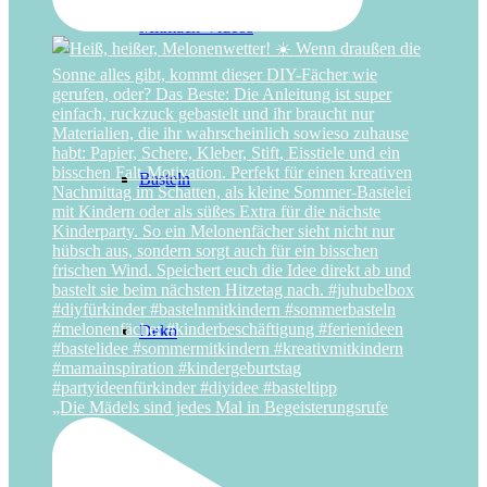
Mitmach-Videos
Basteln
Deko
„Die Mädels sind jedes Mal in Begeisterungsrufe
Mitgebsel