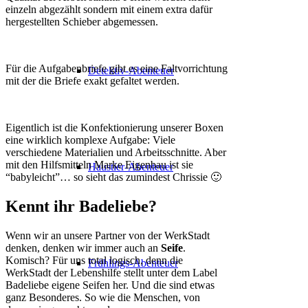
einzeln abgezählt sondern mit einem extra dafür
hergestellten Schieber abgemessen.
Für die Aufgabenbriefe gibt es eine Faltvorrichtung
Detektiv-Abenteuer
mit der die Briefe exakt gefaltet werden.
Eigentlich ist die Konfektionierung unserer Boxen
eine wirklich komplexe Aufgabe: Viele
verschiedene Materialien und Arbeitsschnitte. Aber
mit den Hilfsmitteln Marke Eigenbau ist sie
Haustier-Abenteuer
“babyleicht”… so sieht das zumindest Chrissie 🙂
Kennt ihr Badeliebe?
Wenn wir an unsere Partner von der WerkStadt
denken, denken wir immer auch an
Seife
.
Komisch? Für uns total logisch, denn die
Frühlings-Abenteuer
WerkStadt der Lebenshilfe stellt unter dem Label
Badeliebe eigene Seifen her. Und die sind etwas
ganz Besonderes. So wie die Menschen, von