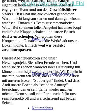
gesträubt, weil die
Zahlen, Daten, Fakten
SCHATZSUCHE-BÜCHLEIN
eigentlich noch nicht so weit waren. Aber das
engagierte Team rund um den
Geschäftsführer
Volker Enser
hat uns alle Zweifel genommen.
Warum nicht langsam starten und dann gemeinsam
wachsen. Einfach als Team zusammenarbeiten.
Wow! Bei so einem tollen Angebot hat unser Kopf
endlich die Klappe gehalten und
unser Bauch
durfte entscheiden
. Wir wollten diese
Forscher
Kooperation. Genauso wie die WerkStadt unsere
Boxen wollte. Einfach
weil wir perfekt
zusammenpassen
.
Unsere Abenteuerboxen sind unser
Herzensprojekt. Sie sollen Freude machen. Und
wenn sie das schon während ihrer Herstellung tun
können, dann ist das einfach perfekt. Wir lächeln in
Magisches Feen-Abenteuer
uns rein, wenn wir lesen, dass Chrissie die Arbeit
mit unseren Boxen “Subber gut” findet. Und dass
Andi unsere Boxen als “schönen Auftrag”
bezeichnet, den er sehr gerne wieder machen
möchte. Denn so soll eine Partnerschaft für uns
sein: Respektvoll und wertschätzend auf beiden
Seiten.
Naturerlebnis