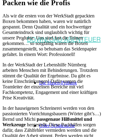
Packen wie die Profis
Als wir die ersten von der WerkStadt gepackten
Boxen bekommen haben, waren wir natürlich
gespannt. Denn Qualität und ein hochwertiger
Gesamteindruck sind unglaublich wichtig für
DOWNLOAD-ABENTEUER
unsere Produkte. Uns sind fast die Tränen
gekommen… so sorgfältig waren die Boxen
zusammengestellt, so behutsam das Seidenpapier
gefaltet. In einem Wort: Professionell!
In der WerkStadt der Lebenshilfe Nürnberg
arbeiten Menschen mit Behinderungen. Trotzdem
stimmt die Qualität der Ergebnisse. Da gibt es
keine Einschränkungen! Dafür sorgen die
Die Hasen-Prüfung
Teamleiter der einzelnen Bereiche mit viel
Fachkompetenz, Engagement und einer kräftigen
Prise Kreativität.
In der hauseigenen Schreinerei werden von den
passionierten Vorrichtungsbauern (Wörter gibt’s…)
Bernd und Michi
passgenaue Hilfsmittel und
Werkzeuge
hergestellt. Diese Packhilfen sorgen
Oster-Schatzsuche
dafür, dass Zählfehler vermieden werden und die
Qualität der Arbeit stimmt. Perlen werden nicht