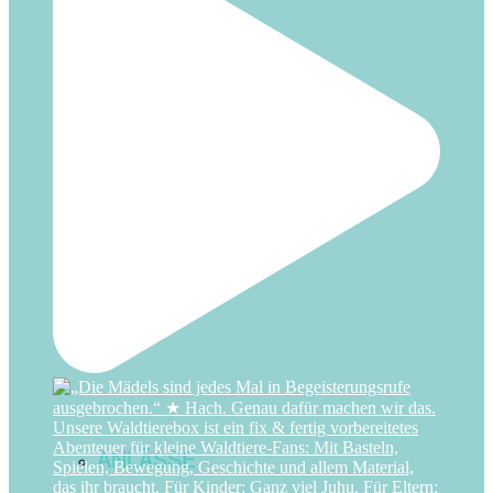
Snacks
Spiele
ANLÄSSE