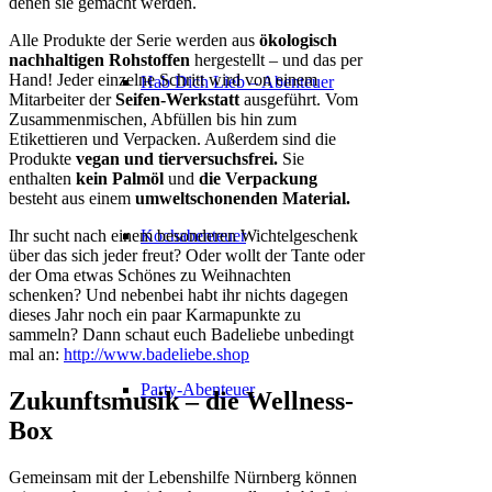
denen sie gemacht werden.
Alle Produkte der Serie werden aus
ökologisch
nachhaltigen Rohstoffen
hergestellt – und das per
Hand! Jeder einzelne Schritt wird von einem
Hab Dich Lieb – Abenteuer
Mitarbeiter der
Seifen-Werkstatt
ausgeführt. Vom
Zusammenmischen, Abfüllen bis hin zum
Etikettieren und Verpacken. Außerdem sind die
Produkte
vegan und tierversuchsfrei.
Sie
enthalten
kein Palmöl
und
die Verpackung
besteht aus einem
umweltschonenden Material.
Ihr sucht nach einem besonderen Wichtelgeschenk
Kochabenteuer
über das sich jeder freut? Oder wollt der Tante oder
der Oma etwas Schönes zu Weihnachten
schenken? Und nebenbei habt ihr nichts dagegen
dieses Jahr noch ein paar Karmapunkte zu
sammeln? Dann schaut euch Badeliebe unbedingt
mal an:
http://www.badeliebe.shop
Party-Abenteuer
Zukunftsmusik – die Wellness-
Box
Gemeinsam mit der Lebenshilfe Nürnberg können