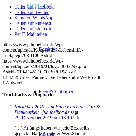
MOTTOS
Teilen auf Facebook
Teilen auf Twitter
Share on WhatsApp
Teilen auf Pinterest
Teilen auf LinkedIn
Per E-Mail teilen
https://www.juhubelbox.de/wp-
Detektive
content/uploads/Kooperation-Lebenshilfe-
Titel.jpeg
708
1100
Astrid
https://www.juhubelbox.de/wp-
content/uploads/2019/01/logo-300x297.png
Astrid
2019-11-24 10:00:30
2019-12-01
12:42:25
Unser Partner: Die Lebenshilfe WerkStadt
1
Antwort
Feen & Einhörner
Trackbacks & Pingbacks
Rückblick 2019 - am Ende waren da Stolz &
Dankbarkeit - juhubelbox.de
sagt:
29. Dezember 2019 um 13:10 Uhr
[…] Anfangs haben wir jede Box selbst
gepackt. Bis wir mit der WerkStadt der
Indianer