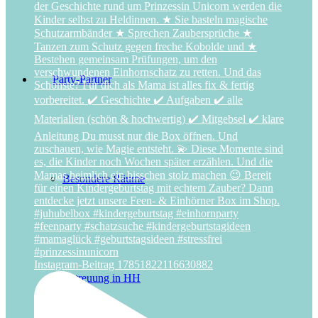
Party-Partner
Besondere Räume
Instagram-Beitrag 17851822116630882
Betreuung in HH