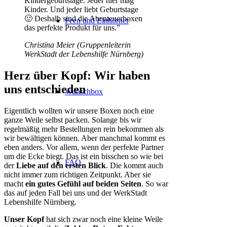
Kindergeburtstage. Jeder hier mag
Kinder. Und jeder liebt Geburtstage
🙂 Deshalb sind die Abenteuerboxen
Feen und Einhörner
das perfekte Produkt für uns.”
Christina Meier (Gruppenleiterin
WerkStadt der Lebenshilfe Nürnberg)
Herz über Kopf: Wir haben
uns entschieden
Wunschbox
Eigentlich wollten wir unsere Boxen noch eine
ganze Weile selbst packen. Solange bis wir
regelmäßig mehr Bestellungen rein bekommen als
wir bewältigen können. Aber manchmal kommt es
eben anders. Vor allem, wenn der perfekte Partner
um die Ecke biegt. Das ist ein bisschen so wie bei
FAQ
der
Liebe auf den ersten Blick
. Die kommt auch
nicht immer zum richtigen Zeitpunkt. Aber sie
macht
ein gutes Gefühl auf beiden Seiten
. So war
das auf jeden Fall bei uns und der WerkStadt
Lebenshilfe Nürnberg.
Unser Kopf
hat sich zwar noch eine kleine Weile