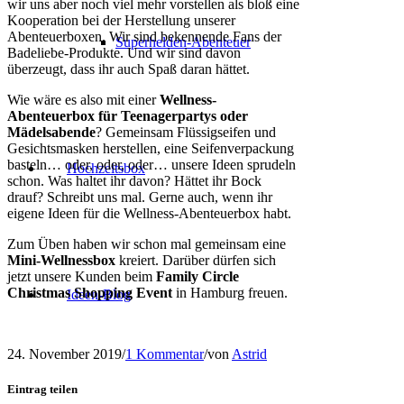
wir uns aber noch viel mehr vorstellen als bloß eine
Kooperation bei der Herstellung unserer
Abenteuerboxen. Wir sind bekennende Fans der
Superhelden-Abenteuer
Badeliebe-Produkte. Und wir sind davon
überzeugt, dass ihr auch Spaß daran hättet.
Wie wäre es also mit einer
Wellness-
Abenteuerbox für Teenagerpartys oder
Mädelsabende
? Gemeinsam Flüssigseifen und
Gesichtsmasken herstellen, eine Seifenverpackung
basteln… oder, oder, oder… unsere Ideen sprudeln
Hochzeitsbox
schon. Was haltet ihr davon? Hättet ihr Bock
drauf? Schreibt uns mal. Gerne auch, wenn ihr
eigene Ideen für die Wellness-Abenteuerbox habt.
Zum Üben haben wir schon mal gemeinsam eine
Mini-Wellnessbox
kreiert. Darüber dürfen sich
jetzt unsere Kunden beim
Family Circle
Christmas Shopping Event
in Hamburg freuen.
Ideen-Blog
24. November 2019
/
1 Kommentar
/
von
Astrid
Eintrag teilen