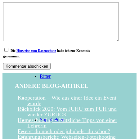
Regenbogen
Die
Hinweise zum Datenschutz
habe ich zur Kenntnis
genommen.
Ritter
ANDERE BLOG-ARTIKEL
Kooperation – Wie aus einer Idee ein Event
wurde
Rückblick 2020: Vom JUHU zum PUH und
wieder ZURÜCK
Superhelden
Homeschooling – Nützliche Tipps von einer
Lehrerin
Feierst du noch oder juhubelst du schon?
Erfahrungsbericht: Webseiten-Fotoshooting