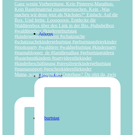
Advent
Mama, wann kommt der Osterhase? Du sitzt da, zwis
Einschulung
Geburtstag