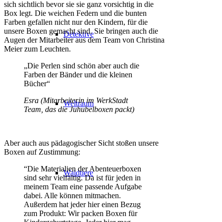
sich sichtlich bevor sie sie ganz vorsichtig in die
Box legt. Die weichen Federn und die bunten
Farben gefallen nicht nur den Kindern, für die
unsere Boxen gemacht sind. Sie bringen auch die
Detektive
Augen der Mitarbeiter aus dem Team von Christina
Meier zum Leuchten.
„Die Perlen sind schön aber auch die
Farben der Bänder und die kleinen
Bücher“
Esra (Mitarbeiterin im WerkStadt
Weltraum
Team, das die Juhubelboxen packt)
Aber auch aus pädagogischer Sicht stoßen unsere
Boxen auf Zustimmung:
“Die Materialien der Abenteuerboxen
Waldtiere
sind sehr vielfältig. Da ist für jeden in
meinem Team eine passende Aufgabe
dabei. Alle können mitmachen.
Außerdem hat jeder hier einen Bezug
zum Produkt: Wir packen Boxen für