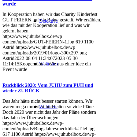
wurde
In Kooperation haben wir das Charity-Kinderfest
GUT FEIERN auf die Beine gestellt. Wir erzählen,
Detektive
wie das mit der Kooperation lief und was wir
gelernt haben.
https://www.juhubelbox.de/wp-
content/uploads/GUT-FEIERN-1.jpg
619
1100
Astrid
https://www.juhubelbox.de/wp-
content/uploads/2019/01/logo-300x297.png
Astrid
2022-08-04 11:34:07
2023-05-30
Weltraum
11:14:15
Kooperation – Wie aus einer Idee ein
Event wurde
Rückblick 2020: Vom JUHU zum PUH und
wieder ZURÜCK
Das Jahr hätte nicht besser starten können. Wir
Waldtiere
waren mega motiviert und hatten so viele Pläne.
Doch 2020 war nicht das Jahr der Pläne sondern
das Jahr der Überraschungen.
https://www.juhubelbox.de/wp-
content/uploads/Blog-Jahresrueckblick-Titel.jpg
617
1100
Astrid
https://www.juhubelbox.de/wp-