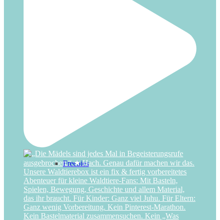
Zirkus
IDEEN
Freebies