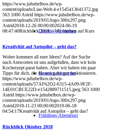
https://www.juhubelbox.de/wp-
content/uploads/Lias-Welt-4-e1545413641372.jpg
563
1000
Astrid
https://www.juhubelbox.de/wp-
content/uploads/2019/01/logo-300x297.png
Astrid
2018-12-26 00:00:00
2024-06-19
Detektiv-Abenteuer
08:47:40
Rückblick 2018 – Wir bleiben auf Kurs
Kreativität auf Autopilot – geht das?
Woher kommen all eure Ideen? Auf der Suche
nach Antworten ist uns aufgefallen, dass wir kein
Kochrezept parat haben. Aber wir haben ein paar
Haustier-Abenteuer
Tipps für dich, die für uns ganz gut funktionieren.
https://www.juhubelbox.de/wp-
content/uploads/57AF62D2-6315-4A09-9F2F-
14E01CBCE22D-e1542889711515.jpeg
563
1000
Astrid
https://www.juhubelbox.de/wp-
content/uploads/2019/01/logo-300x297.png
Astrid
2018-11-23 00:00:00
2019-06-18
04:54:17
Kreativität auf Autopilot – geht das?
Frühlings-Abenteuer
Rückblick Oktober 2018