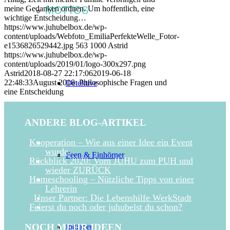
MOTTOS
meine Gedanken ordnen. Um hoffentlich, eine
wichtige Entscheidung…
https://www.juhubelbox.de/wp-
content/uploads/Webfoto_EmiliaPerfekteWelle_Fotor-
e1536826529442.jpg
563
1000
Astrid
https://www.juhubelbox.de/wp-
content/uploads/2019/01/logo-300x297.png
Astrid
2018-08-27 22:17:06
2019-06-18
22:48:33
August 2018: Philosophische Fragen und
Detektive
eine Entscheidung
ANDERE BLOG-ARTIKEL
Kooperation – Wie aus einer Idee ein Event
wurde
Feen & Einhörner
Rückblick 2020: Vom JUHU zum PUH und
wieder ZURÜCK
Homeschooling – Nützliche Tipps von einer
Lehrerin
Unser Partner: Die Lebenshilfe WerkStadt
Feierst du noch oder juhubelst du schon?
NOCH MEHR IDEEN
Indianer