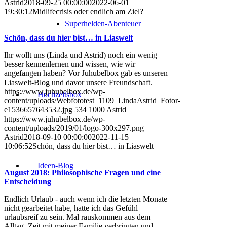
Astrid
2018-09-25 00:00:00
2022-06-01
19:30:12
Midlifecrisis oder endlich am Ziel?
Superhelden-Abenteuer
Schön, dass du hier bist… in Liaswelt
Ihr wollt uns (Linda und Astrid) noch ein wenig
besser kennenlernen und wissen, wie wir
angefangen haben? Vor Juhubelbox gab es unseren
Liaswelt-Blog und davor unsere Freundschaft.
https://www.juhubelbox.de/wp-
Hochzeitsbox
content/uploads/Webfototest_1109_LindaAstrid_Fotor-
e1536657643532.jpg
534
1000
Astrid
https://www.juhubelbox.de/wp-
content/uploads/2019/01/logo-300x297.png
Astrid
2018-09-10 00:00:00
2022-11-15
10:06:52
Schön, dass du hier bist… in Liaswelt
Ideen-Blog
August 2018: Philosophische Fragen und eine
Entscheidung
Endlich Urlaub - auch wenn ich die letzten Monate
nicht gearbeitet habe, hatte ich das Gefühl
urlaubsreif zu sein. Mal rauskommen aus dem
Alltag, Zeit mit meiner Familie verbringen und