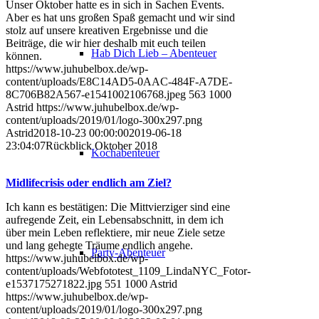
Unser Oktober hatte es in sich in Sachen Events.
Aber es hat uns großen Spaß gemacht und wir sind
stolz auf unsere kreativen Ergebnisse und die
Beiträge, die wir hier deshalb mit euch teilen
Hab Dich Lieb – Abenteuer
können.
https://www.juhubelbox.de/wp-
content/uploads/E8C14AD5-0AAC-484F-A7DE-
8C706B82A567-e1541002106768.jpeg
563
1000
Astrid
https://www.juhubelbox.de/wp-
content/uploads/2019/01/logo-300x297.png
Astrid
2018-10-23 00:00:00
2019-06-18
23:04:07
Rückblick Oktober 2018
Kochabenteuer
Midlifecrisis oder endlich am Ziel?
Ich kann es bestätigen: Die Mittvierziger sind eine
aufregende Zeit, ein Lebensabschnitt, in dem ich
über mein Leben reflektiere, mir neue Ziele setze
und lang gehegte Träume endlich angehe.
Party-Abenteuer
https://www.juhubelbox.de/wp-
content/uploads/Webfototest_1109_LindaNYC_Fotor-
e1537175271822.jpg
551
1000
Astrid
https://www.juhubelbox.de/wp-
content/uploads/2019/01/logo-300x297.png