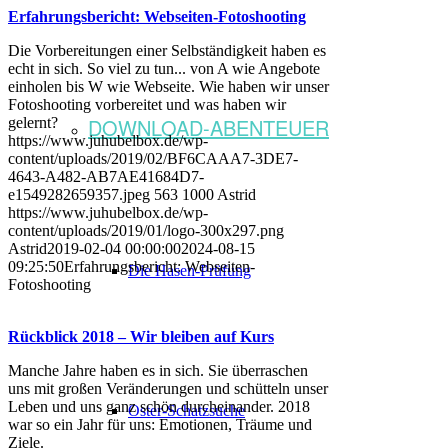
Erfahrungsbericht: Webseiten-Fotoshooting
Die Vorbereitungen einer Selbständigkeit haben es
echt in sich. So viel zu tun... von A wie Angebote
einholen bis W wie Webseite. Wie haben wir unser
Fotoshooting vorbereitet und was haben wir
DOWNLOAD-ABENTEUER
gelernt?
https://www.juhubelbox.de/wp-
content/uploads/2019/02/BF6CAAA7-3DE7-
4643-A482-AB7AE41684D7-
e1549282659357.jpeg
563
1000
Astrid
https://www.juhubelbox.de/wp-
content/uploads/2019/01/logo-300x297.png
Astrid
2019-02-04 00:00:00
2024-08-15
09:25:50
Erfahrungsbericht: Webseiten-
Die Hasen-Prüfung
Fotoshooting
Rückblick 2018 – Wir bleiben auf Kurs
Manche Jahre haben es in sich. Sie überraschen
uns mit großen Veränderungen und schütteln unser
Leben und uns ganz schön durcheinander. 2018
Oster-Schatzsuche
war so ein Jahr für uns: Emotionen, Träume und
Ziele.