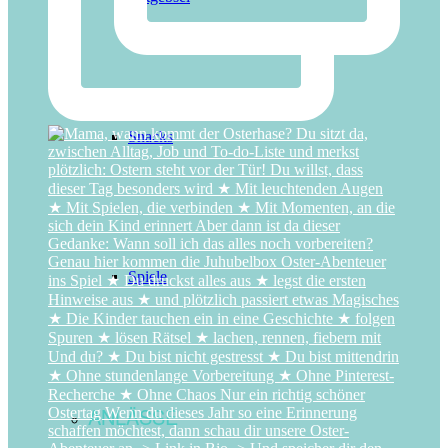
Snacks
Spiele
ANLÄSSE