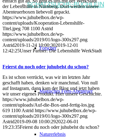
einfach gut an. So geht es uns mit der WerkStadt
SCHATZSUCHE-BÜCHLEIN
der Lebenshilfe in Nürnberg. Dort werden unsere
Abenteuerboxen liebevoll gepackt.
https://www.juhubelbox.de/wp-
content/uploads/Kooperation-Lebenshilfe-
Titel.jpeg
708
1100
Astrid
https://www.juhubelbox.de/wp-
content/uploads/2019/01/logo-300x297.png
Astrid
2019-11-24 10:00:30
2019-12-01
Forscher
12:42:25
Unser Partner: Die Lebenshilfe WerkStadt
Feierst du noch oder juhubelst du schon?
Es ist schon verrückt, was wir im letzten Jahr
geschafft haben, denken wir manchmal. Von null
auf Instagram, dann kam der Blog und jetzt haben
Magisches Feen-Abenteuer
wir unser eigenes Produkt. Hier unsere Geschichte.
https://www.juhubelbox.de/wp-
content/uploads/Auf-die-Box-und-fertig-los.jpg
619
1100
Astrid
https://www.juhubelbox.de/wp-
content/uploads/2019/01/logo-300x297.png
Astrid
2019-09-08 10:00:29
2022-06-01
19:23:35
Feierst du noch oder juhubelst du schon?
Naturerlebnis