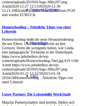
content/uploads/2019/01/logo-300x297.png
Astrid
2020-12-27 12:13:00
2020-12-30
Feen und Einhörner
12:21:29
Rückblick 2020: Vom JUHU zum PUH
und wieder ZURÜCK
Homeschooling – Nützliche Tipps von einer
Lehrerin
Homeschooling heißt die neue Herausforderung
Wunschbox
für uns Eltern. Und das bringt viele an ihre
Grenzen. Denn die wenigsten haben, wie Linda,
eine pädagogische Trickkiste in der Hinterhand.
https://www.juhubelbox.de/wp-
content/uploads/Homeschooling-Titel.jpg
619
1100
Astrid
https://www.juhubelbox.de/wp-
content/uploads/2019/01/logo-300x297.png
Astrid
2020-03-22 12:23:59
2023-01-18
FAQ
20:04:58
Homeschooling – Nützliche Tipps von
einer Lehrerin
Unser Partner: Die Lebenshilfe WerkStadt
Manche Partnerschaften sind perfekt, fühlen sich