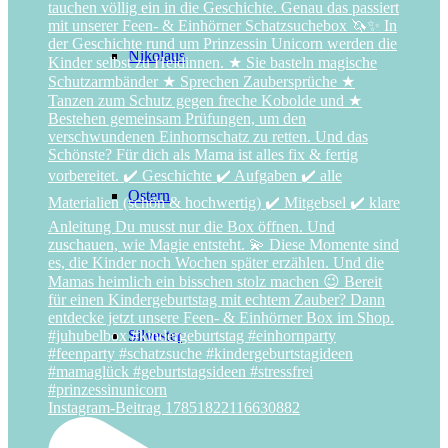
Nikolaus
Ostern
Silvester
Instagram-Beitrag 17851822116630882