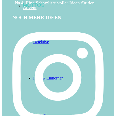
Nr 4: Eine Schatzliste voller Ideen für den
MOTTOS
Advent
NOCH MEHR IDEEN
Detektive
Feen & Einhörner
Indianer