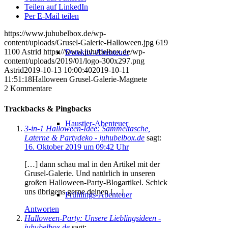
Teilen auf LinkedIn
Per E-Mail teilen
https://www.juhubelbox.de/wp-
content/uploads/Grusel-Galerie-Halloween.jpg
619
1100
Astrid
https://www.juhubelbox.de/wp-
Detektiv-Abenteuer
content/uploads/2019/01/logo-300x297.png
Astrid
2019-10-13 10:00:40
2019-10-11
11:51:18
Halloween Grusel-Galerie-Magnete
2
Kommentare
Trackbacks & Pingbacks
Haustier-Abenteuer
3-in-1 Halloween-Idee: Sammeltasche,
Laterne & Partydeko - juhubelbox.de
sagt:
16. Oktober 2019 um 09:42 Uhr
[…] dann schau mal in den Artikel mit der
Grusel-Galerie. Und natürlich in unseren
großen Halloween-Party-Blogartikel. Schick
uns übrigens gerne deinen […]
Frühlings-Abenteuer
Antworten
Halloween-Party: Unsere Lieblingsideen -
juhubelbox.de
sagt: