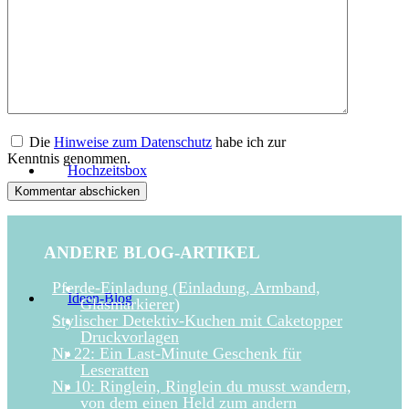
Superhelden-Abenteuer
Die
Hinweise zum Datenschutz
habe ich zur
Kenntnis genommen.
Hochzeitsbox
ANDERE BLOG-ARTIKEL
Pferde-Einladung (Einladung, Armband,
Ideen-Blog
Glasmarkierer)
Stylischer Detektiv-Kuchen mit Caketopper
Druckvorlagen
Nr 22: Ein Last-Minute Geschenk für
Leseratten
Nr 10: Ringlein, Ringlein du musst wandern,
von dem einen Held zum andern