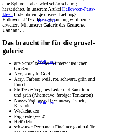
eine Spinne… alles wird schön schaurig
hergerichtet. In unserem Artikel
Halloween-Party-
Ideen
findet ihr einige unserer Lieblings-
Halloween-DIYs. Diese Sammlung wird heute
Detektive
erweitert. Mit unserer
Galerie des Grauens
.
Uahhhhh…
Das braucht ihr für die grusel-
galerie
Weltraum
alte Schraubdeckel in unterschiedlichen
Größen
Acrylspray in Gold
Acryl-Farben: weiß, rot, schwarz, grün und
Pinsel
Stoffreste: Veganes Leder und Samt in rot
und grün (Alternative: farbiger Tonkarton)
Nüsse: Walnüsse, Haselnüsse, Eicheln,
Waldtiere
Kastanien
Wackelaugen
Pappreste (weiß)
Heißkleber
schwarzer Permanent Fineliner (optimal für