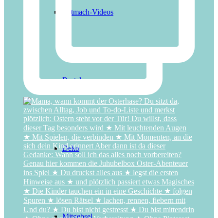
Mitmach-Videos
Basteln
Deko
Mitgebsel