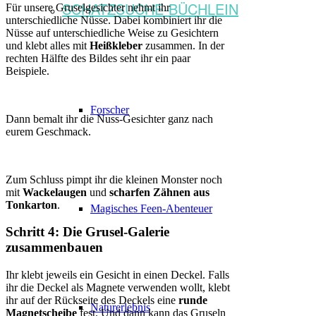
SCHATZSUCHE-BÜCHLEIN
Für unsere Gruselgesichter nehmt ihr
unterschiedliche Nüsse. Dabei kombiniert ihr die
Nüsse auf unterschiedliche Weise zu Gesichtern
und klebt alles mit
Heißkleber
zusammen. In der
rechten Hälfte des Bildes seht ihr ein paar
Beispiele.
Forscher
Dann bemalt ihr die Nuss-Gesichter ganz nach
eurem Geschmack.
Zum Schluss pimpt ihr die kleinen Monster noch
mit
Wackelaugen
und
scharfen Zähnen aus
Tonkarton
.
Magisches Feen-Abenteuer
Schritt 4: Die Grusel-Galerie
zusammenbauen
Ihr klebt jeweils ein Gesicht in einen Deckel. Falls
ihr die Deckel als Magnete verwenden wollt, klebt
ihr auf der Rückseite des Deckels eine
runde
Naturerlebnis
Magnetscheibe
fest. Und dann kann das Gruseln