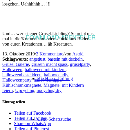
losgehen. Uahhhhhh… !!!
Und… wer ist euer Grusel-Liebling? Schreibt uns
DOWNLOAD-ABENTEUER
mal in die Kommentare oder schickt uns Bilder
von euren Kreationen… äh Kreaturen.
13. Oktober 2019
/
2 Kommentare
/
von
Astrid
Schlagworte:
angstlust
,
basteln mit deckeln
,
Grusel Galerie
,
gruseln macht spass
,
gruselparty
,
Halloween
,
halloween mit kindern
,
halloweenbastelideen
,
halloweendiy
,
Die Hasen-Prüfung
Halloweenparty
,
halloweentipps
,
Kühlschrankmagnete
,
Magnete
,
mit Kindern
feiern
,
Upcycling
,
upcycling diy
Eintrag teilen
Teilen auf Facebook
Teilen auf Twitter
Oster-Schatzsuche
Share on WhatsApp
Teilen auf Pinterest