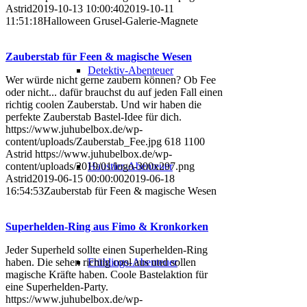
Astrid
2019-10-13 10:00:40
2019-10-11
11:51:18
Halloween Grusel-Galerie-Magnete
Zauberstab für Feen & magische Wesen
Detektiv-Abenteuer
Wer würde nicht gerne zaubern können? Ob Fee
oder nicht... dafür brauchst du auf jeden Fall einen
richtig coolen Zauberstab. Und wir haben die
perfekte Zauberstab Bastel-Idee für dich.
https://www.juhubelbox.de/wp-
content/uploads/Zauberstab_Fee.jpg
618
1100
Astrid
https://www.juhubelbox.de/wp-
Haustier-Abenteuer
content/uploads/2019/01/logo-300x297.png
Astrid
2019-06-15 00:00:00
2019-06-18
16:54:53
Zauberstab für Feen & magische Wesen
Superhelden-Ring aus Fimo & Kronkorken
Jeder Superheld sollte einen Superhelden-Ring
Frühlings-Abenteuer
haben. Die sehen richtig cool aus und sollen
magische Kräfte haben. Coole Bastelaktion für
eine Superhelden-Party.
https://www.juhubelbox.de/wp-