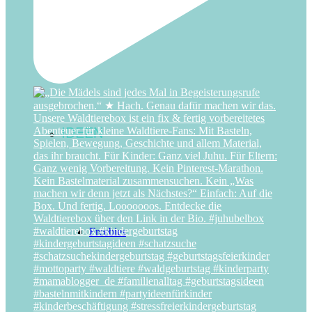
Zirkus
IDEEN
Freebies