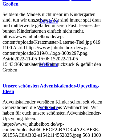
Großen
Seitdem die Mädels nicht mehr im Kindergarten
sind, tun wir uns schwer. Wir sind immer spät dran
Detektive
und mittlerweile gefallen unseren Fast-Teenies die
bunten Kinderlaternen einfach nicht mehr.
https://www.juhubelbox.de/wp-
content/uploads/Kratzmuster-Laterne-Titel.jpg
619
1100
Astrid
https://www.juhubelbox.de/wp-
content/uploads/2019/01/logo-300x297.png
Astrid
2022-11-05 15:06:15
2022-11-05
Weltraum
15:43:36
Kratzlaterne: Geht ruckzuck & gefällt den
Großen
Unsere schönsten Adventskalender-Upcycling-
Ideen
Adventskalender versüßen Kinder schon seit vielen
Waldtiere
Generationen die Wartezeit bis Weihnachten. Wir
haben für euch unsere schönsten Adventskalender-
Upcycling-Ideen.
https://www.juhubelbox.de/wp-
content/uploads/06CEECF2-BAD3-4A23-BF3E-
60155AC8AB82-e1542114552825.jpeg
563
1000