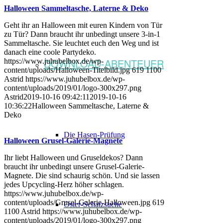
Halloween Sammeltasche, Laterne & Deko
Geht ihr an Halloween mit euren Kindern von Tür
zu Tür? Dann braucht ihr unbedingt unsere 3-in-1
Sammeltasche. Sie leuchtet euch den Weg und ist
danach eine coole Partydeko.
DOWNLOAD-ABENTEUER
https://www.juhubelbox.de/wp-
content/uploads/Halloween-Titelbild.jpg
619
1100
Astrid
https://www.juhubelbox.de/wp-
content/uploads/2019/01/logo-300x297.png
Astrid
2019-10-16 09:42:11
2019-10-16
10:36:22
Halloween Sammeltasche, Laterne &
Deko
Die Hasen-Prüfung
Halloween Grusel-Galerie-Magnete
Ihr liebt Halloween und Gruseldekos? Dann
braucht ihr unbedingt unsere Grusel-Galerie-
Magnete. Die sind schaurig schön. Und sie lassen
jedes Upcycling-Herz höher schlagen.
https://www.juhubelbox.de/wp-
content/uploads/Grusel-Galerie-Halloween.jpg
619
Oster-Schatzsuche
1100
Astrid
https://www.juhubelbox.de/wp-
content/uploads/2019/01/logo-300x297.png