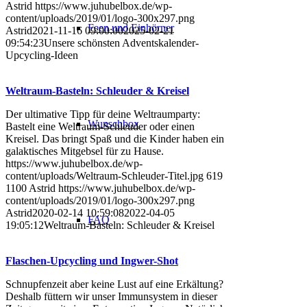
Astrid
https://www.juhubelbox.de/wp-
content/uploads/2019/01/logo-300x297.png
Feen und Einhörner
Astrid
2021-11-16 09:00:00
2025-02-21
09:54:23
Unsere schönsten Adventskalender-
Upcycling-Ideen
Weltraum-Basteln: Schleuder & Kreisel
Der ultimative Tipp für deine Weltraumparty:
Wunschbox
Bastelt eine Weltraum-Schleuder oder einen
Kreisel. Das bringt Spaß und die Kinder haben ein
galaktisches Mitgebsel für zu Hause.
https://www.juhubelbox.de/wp-
content/uploads/Weltraum-Schleuder-Titel.jpg
619
1100
Astrid
https://www.juhubelbox.de/wp-
content/uploads/2019/01/logo-300x297.png
Astrid
2020-02-14 10:59:08
2022-04-05
FAQ
19:05:12
Weltraum-Basteln: Schleuder & Kreisel
Flaschen-Upcycling und Ingwer-Shot
Schnupfenzeit aber keine Lust auf eine Erkältung?
Deshalb füttern wir unser Immunsystem in dieser