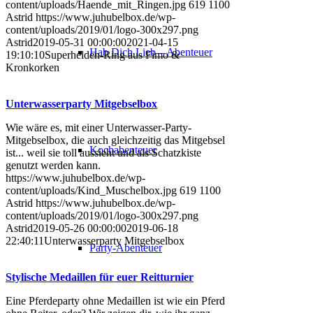
content/uploads/Haende_mit_Ringen.jpg
619
1100
Astrid
https://www.juhubelbox.de/wp-
content/uploads/2019/01/logo-300x297.png
Astrid
2019-05-31 00:00:00
2021-04-15
Hab Dich Lieb – Abenteuer
19:10:10
Superhelden-Ring aus Fimo &
Kronkorken
Unterwasserparty Mitgebselbox
Wie wäre es, mit einer Unterwasser-Party-
Mitgebselbox, die auch gleichzeitig das Mitgebsel
Kochabenteuer
ist... weil sie toll aussieht und als Schatzkiste
genutzt werden kann.
https://www.juhubelbox.de/wp-
content/uploads/Kind_Muschelbox.jpg
619
1100
Astrid
https://www.juhubelbox.de/wp-
content/uploads/2019/01/logo-300x297.png
Astrid
2019-05-26 00:00:00
2019-06-18
22:40:11
Unterwasserparty Mitgebselbox
Party-Abenteuer
Stylische Medaillen für euer Reitturnier
Eine Pferdeparty ohne Medaillen ist wie ein Pferd