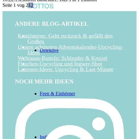
MOTTOS
Seite 1 von 2
1
2
ANDERE BLOG-ARTIKEL
Kratzlaterne: Geht ruckzuck & gefällt den
Großen
Unsere schönsten Adventskalender-Upcycling-
Detektive
Ideen
Weltraum-Basteln: Schleuder & Kreisel
Flaschen-Upcycling und Ingwer-Shot
Laternen-Ideen: Upcycling & Last-Minute
NOCH MEHR IDEEN
Feen & Einhörner
Indianer