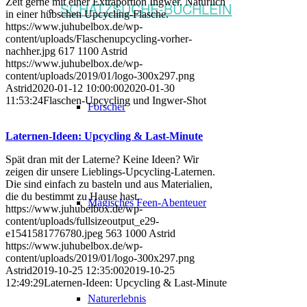
Zeit gerne mit einer Extraportion Ingwer. Natürlich
SCHATZSUCHE-BÜCHLEIN
in einer hübschen Upcycling-Flasche.
https://www.juhubelbox.de/wp-
content/uploads/Flaschenupcycling-vorher-
nachher.jpg
617
1100
Astrid
https://www.juhubelbox.de/wp-
content/uploads/2019/01/logo-300x297.png
Astrid
2020-01-12 10:00:00
2020-01-30
11:53:24
Flaschen-Upcycling und Ingwer-Shot
Forscher
Laternen-Ideen: Upcycling & Last-Minute
Spät dran mit der Laterne? Keine Ideen? Wir
zeigen dir unsere Lieblings-Upcycling-Laternen.
Die sind einfach zu basteln und aus Materialien,
die du bestimmt zu Hause hast.
Magisches Feen-Abenteuer
https://www.juhubelbox.de/wp-
content/uploads/fullsizeoutput_e29-
e1541581776780.jpeg
563
1000
Astrid
https://www.juhubelbox.de/wp-
content/uploads/2019/01/logo-300x297.png
Astrid
2019-10-25 12:35:00
2019-10-25
12:49:29
Laternen-Ideen: Upcycling & Last-Minute
Naturerlebnis