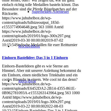
ohne Reiter, oder? Wir zeigen dir, wie ihr ganz
einfach richtig tolle Medaillen basteln könnt. Das
Besondere sind die Pferde Bügelpatches auf der
Superhelden-Abenteuer
Rückseite.
https://www.juhubelbox.de/wp-
content/uploads/fullsizeoutput_183d-
e1553774904648.jpeg
563
1000
Astrid
https://www.juhubelbox.de/wp-
content/uploads/2019/01/logo-300x297.png
Astrid
2019-03-30 00:00:00
2019-07-02
10:15:54
Stylische Medaillen für euer Reitturnier
Hochzeitsbox
Einhorn Bastelidee: Das 3 in 1 Einhorn
Einhorn-Bastelideen gibt es wie Sterne am
Himmel. Aber mit unserer Anleitung bekommst du
ein Einhorn, einen niedlichen Trinkhalm und ein
cooles Blasrohr in einem. Wie cool ist das denn?
Ideen-Blog
https://www.juhubelbox.de/wp-
content/uploads/E6452DA2-2B14-4355-861E-
0B962781093A-e1553263143964.jpeg
563
1000
Astrid
https://www.juhubelbox.de/wp-
content/uploads/2019/01/logo-300x297.png
Astrid
2019-03-22 00:00:00
2022-08-03
10:22:15
Einhorn Bastelidee: Das 3 in 1 Einhorn