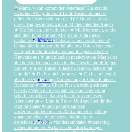
Monster
Piraten
Pferde