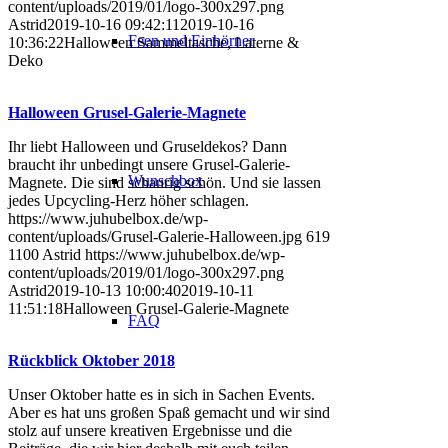
content/uploads/2019/01/logo-300x297.png
Astrid
2019-10-16 09:42:11
2019-10-16
Feen und Einhörner
10:36:22
Halloween Sammeltasche, Laterne &
Deko
Halloween Grusel-Galerie-Magnete
Ihr liebt Halloween und Gruseldekos? Dann
braucht ihr unbedingt unsere Grusel-Galerie-
Wunschbox
Magnete. Die sind schaurig schön. Und sie lassen
jedes Upcycling-Herz höher schlagen.
https://www.juhubelbox.de/wp-
content/uploads/Grusel-Galerie-Halloween.jpg
619
1100
Astrid
https://www.juhubelbox.de/wp-
content/uploads/2019/01/logo-300x297.png
Astrid
2019-10-13 10:00:40
2019-10-11
11:51:18
Halloween Grusel-Galerie-Magnete
FAQ
Rückblick Oktober 2018
Unser Oktober hatte es in sich in Sachen Events.
Aber es hat uns großen Spaß gemacht und wir sind
stolz auf unsere kreativen Ergebnisse und die