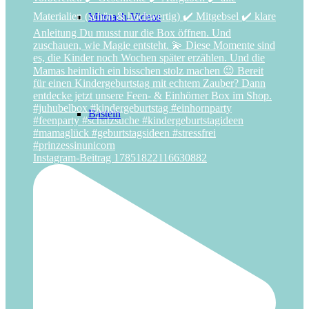
Mitmach-Videos
Basteln
Instagram-Beitrag 17851822116630882
Deko
Mitgebsel