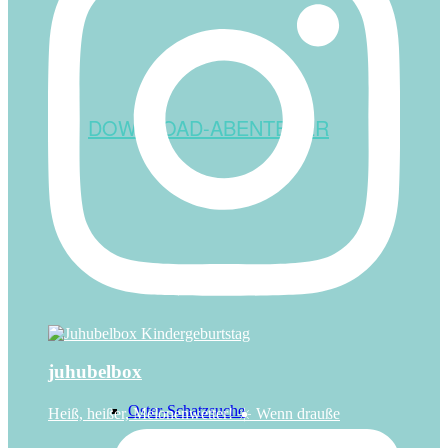
DOWNLOAD-ABENTEUER
Die Hasen-Prüfung
juhubelbox
Oster-Schatzsuche
Heiß, heißer, Melonenwetter! ☀️ Wenn drauße