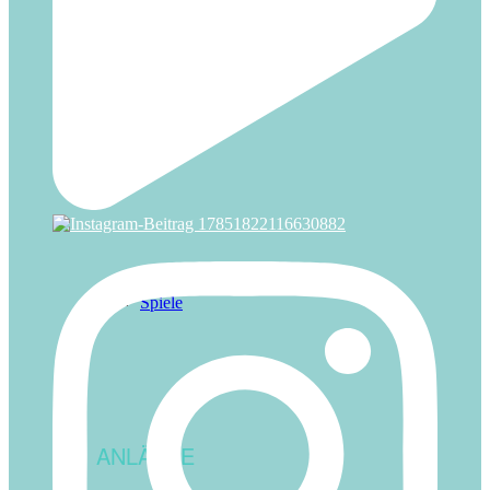
Snacks
Spiele
ANLÄSSE