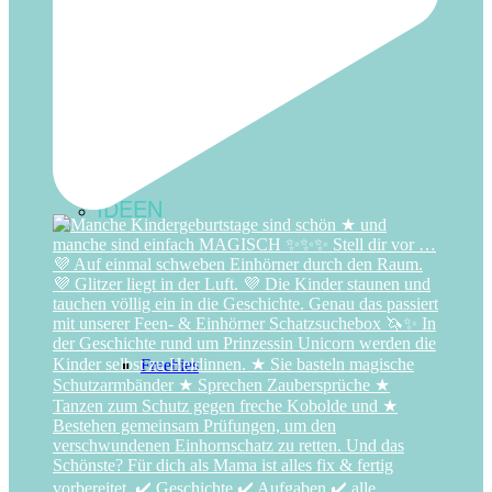
Zirkus
IDEEN
Freebies