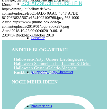
Beiträge, die wir hier deshalb mit euch teilen
SCHATZSUCHE-BÜCHLEIN
können.
https://www.juhubelbox.de/wp-
content/uploads/E8C14AD5-0AAC-484F-A7DE-
8C706B82A567-e1541002106768.jpeg
563
1000
Astrid
https://www.juhubelbox.de/wp-
content/uploads/2019/01/logo-300x297.png
Astrid
2018-10-23 00:00:00
2019-06-18
23:04:07
Rückblick Oktober 2018
Forscher
ANDERE BLOG-ARTIKEL
Halloween-Party: Unsere Lieblingsideen
Halloween Sammeltasche, Laterne & Deko
Halloween Grusel-Galerie-Magnete
Rückblick Oktober 2018
Magisches Feen-Abenteuer
NOCH MEHR IDEEN
Naturerlebnis