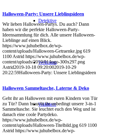
Halloween-Party: Unsere Lieblingsideen
Detektive
Wir lieben Halloween-Partys. Du auch? Dann
haben wir die perfekte Halloween-Party-
Ideensammlung für dich. Alle unsere Halloween-
Lieblinge auf einen Blick.
https://www.juhubelbox.de/wp-
content/uploads/Halloween-Getraenke.jpg
619
1100
Astrid
https://www.juhubelbox.de/wp-
content/uploads/2019/01/logo-300x297.png
Weltraum
Astrid
2019-10-18 09:20:00
2019-10-29
20:22:59
Halloween-Party: Unsere Lieblingsideen
Halloween Sammeltasche, Laterne & Deko
Geht ihr an Halloween mit euren Kindern von Tür
zu Tür? Dann braucht ihr unbedingt unsere 3-in-1
Waldtiere
Sammeltasche. Sie leuchtet euch den Weg und ist
danach eine coole Partydeko.
https://www.juhubelbox.de/wp-
content/uploads/Halloween-Titelbild.jpg
619
1100
Astrid
https://www.juhubelbox.de/wp-