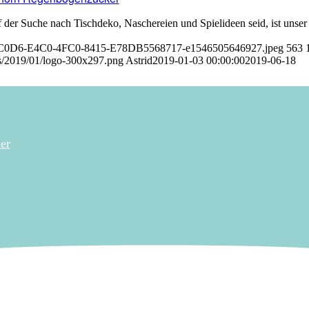
f der Suche nach Tischdeko, Naschereien und Spielideen seid, ist unser
0815C0D6-E4C0-4FC0-8415-E78DB5568717-e1546505646927.jpeg
563
s/2019/01/logo-300x297.png
Astrid
2019-01-03 00:00:00
2019-06-18
er