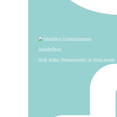
juhubelbox
Heiß, heißer, Melonenwetter! ☀️ Wenn drauße