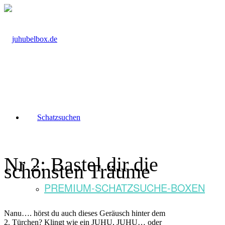
Schatzsuchen
Nr 2: Bastel dir die
schönsten Träume
PREMIUM-SCHATZSUCHE-BOXEN
Nanu…. hörst du auch dieses Geräusch hinter dem
2. Türchen? Klingt wie ein JUHU, JUHU… oder