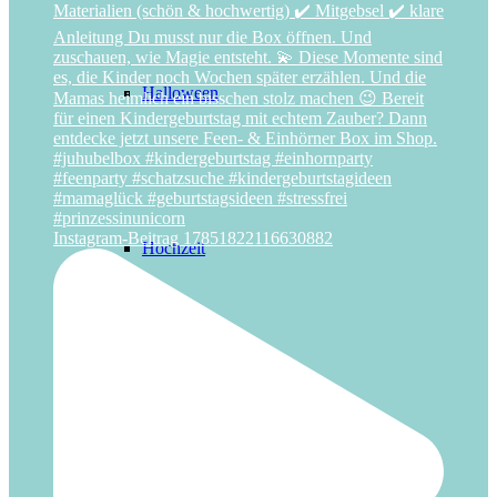
Halloween
Instagram-Beitrag 17851822116630882
Hochzeit
Laternenfest