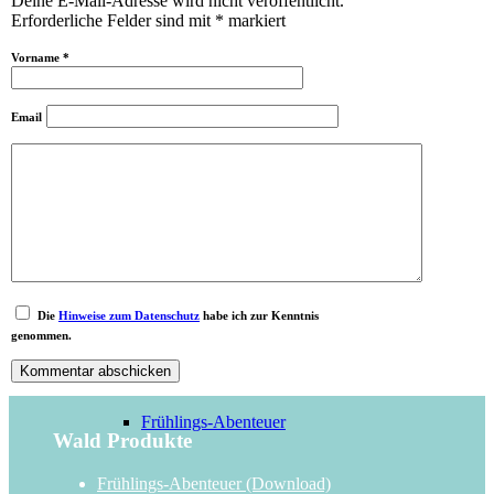
Deine E-Mail-Adresse wird nicht veröffentlicht.
Erforderliche Felder sind mit
*
markiert
Vorname
*
Detektiv-Abenteuer
Email
Haustier-Abenteuer
Die
Hinweise zum Datenschutz
habe ich zur Kenntnis
genommen.
Frühlings-Abenteuer
Wald Produkte
Frühlings-Abenteuer (Download)