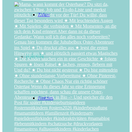
Zirkus
IDEEN
Freebies