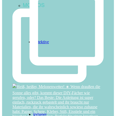
MOTTOS
Detektive
Feen & Einhörner
Indianer