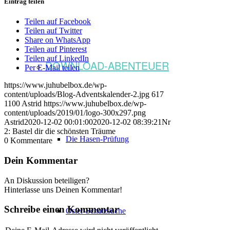
Eintrag teilen
Teilen auf Facebook
Teilen auf Twitter
Share on WhatsApp
Teilen auf Pinterest
Teilen auf LinkedIn
DOWNLOAD-ABENTEUER
Per E-Mail teilen
https://www.juhubelbox.de/wp-
content/uploads/Blog-Adventskalender-2.jpg
617
1100
Astrid
https://www.juhubelbox.de/wp-
content/uploads/2019/01/logo-300x297.png
Astrid
2020-12-02 00:01:00
2020-12-02 08:39:21
Nr
2: Bastel dir die schönsten Träume
Die Hasen-Prüfung
0
Kommentare
Dein Kommentar
An Diskussion beteiligen?
Hinterlasse uns Deinen Kommentar!
Schreibe einen Kommentar
Oster-Schatzsuche