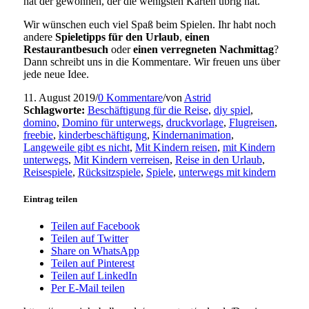
hat der gewonnen, der die wenigsten Karten übrig hat.
Wir wünschen euch viel Spaß beim Spielen. Ihr habt noch
andere
Spieletipps für den Urlaub
,
einen
Restaurantbesuch
oder
einen verregneten Nachmittag
?
Dann schreibt uns in die Kommentare. Wir freuen uns über
jede neue Idee.
11. August 2019
/
0 Kommentare
/
von
Astrid
Schlagworte:
Beschäftigung für die Reise
,
diy spiel
,
domino
,
Domino für unterwegs
,
druckvorlage
,
Flugreisen
,
freebie
,
kinderbeschäftigung
,
Kindernanimation
,
Langeweile gibt es nicht
,
Mit Kindern reisen
,
mit Kindern
unterwegs
,
Mit Kindern verreisen
,
Reise in den Urlaub
,
Reisespiele
,
Rücksitzspiele
,
Spiele
,
unterwegs mit kindern
Eintrag teilen
Teilen auf Facebook
Teilen auf Twitter
Share on WhatsApp
Teilen auf Pinterest
Teilen auf LinkedIn
Per E-Mail teilen