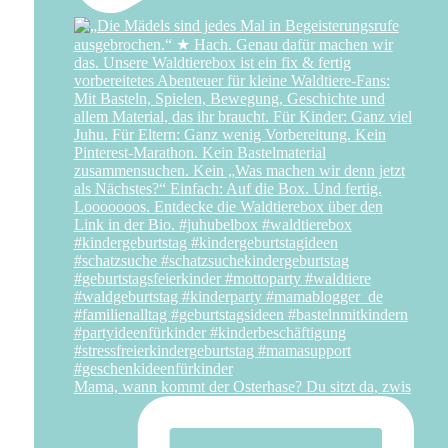
Mama, wann kommt der Osterhase? Du sitzt da, zwis