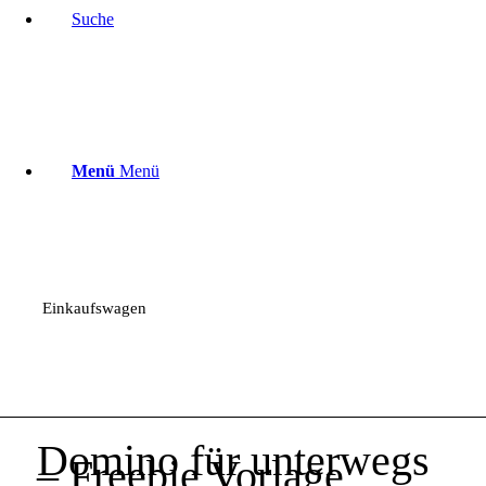
Suche
Menü
Menü
Einkaufswagen
Domino für unterwegs
– Freebie Vorlage