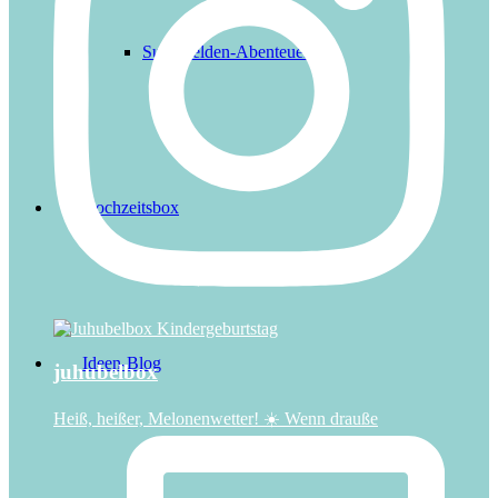
Superhelden-Abenteuer
Hochzeitsbox
Ideen-Blog
juhubelbox
Heiß, heißer, Melonenwetter! ☀️ Wenn drauße