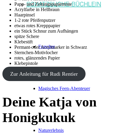
SCHATZSUCHE-BÜCHLEIN
Papp- und Zeitungspapierreste
Acrylfarbe in Hellbraun
Haarpinsel
1-2 rote Pfeifenputzer
etwas rotes Krepppapier
ein Stück Schnur zum Aufhängen
spitze Schere
Klebestift
Forscher
Permant-oder Acrylmarker in Schwarz
Sternchen-Motivlocher
rotes, glänzendes Papier
Klebepistole
Zur Anleitung für Rudi Rentier
Magisches Feen-Abenteuer
Deine Katja von
Honigkukuk
Naturerlebnis