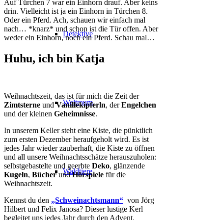
Auf Türchen 7 war ein Einhorn drauf. Aber keins
drin. Vielleicht ist ja ein Einhorn in Türchen 8.
Oder ein Pferd. Ach, schauen wir einfach mal
nach… *knarz* und schon ist die Tür offen. Aber
Detektive
weder ein Einhorn, noch ein Pferd. Schau mal…
Huhu, ich bin Katja
Weihnachtszeit, das ist für mich die Zeit der
Weltraum
Zimtsterne
und
Vanillekipferln
, der
Engelchen
und der kleinen
Geheimnisse
.
In unserem Keller steht eine Kiste, die pünktlich
zum ersten Dezember heraufgeholt wird. Es ist
jedes Jahr wieder zauberhaft, die Kiste zu öffnen
und all unsere Weihnachtsschätze herauszuholen:
selbstgebastelte und geerbte
Deko
, glänzende
Waldtiere
Kugeln
,
Bücher
und
Hörspiele
für die
Weihnachtszeit.
Kennst du den
„Schweinachtsmann“
von Jörg
Hilbert und Felix Janosa? Dieser lustige Kerl
begleitet uns jedes Jahr durch den Advent.