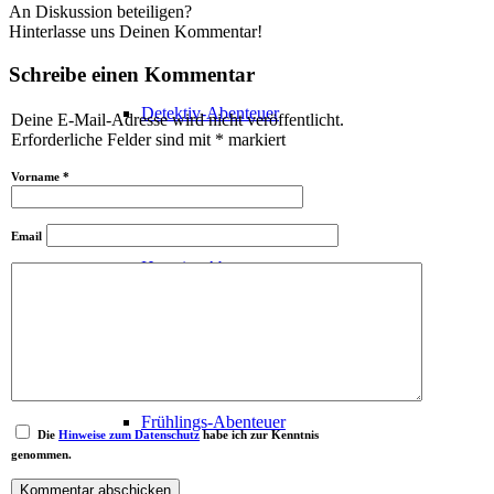
An Diskussion beteiligen?
Hinterlasse uns Deinen Kommentar!
Schreibe einen Kommentar
Detektiv-Abenteuer
Deine E-Mail-Adresse wird nicht veröffentlicht.
Erforderliche Felder sind mit
*
markiert
Vorname
*
Email
Haustier-Abenteuer
Frühlings-Abenteuer
Die
Hinweise zum Datenschutz
habe ich zur Kenntnis
genommen.