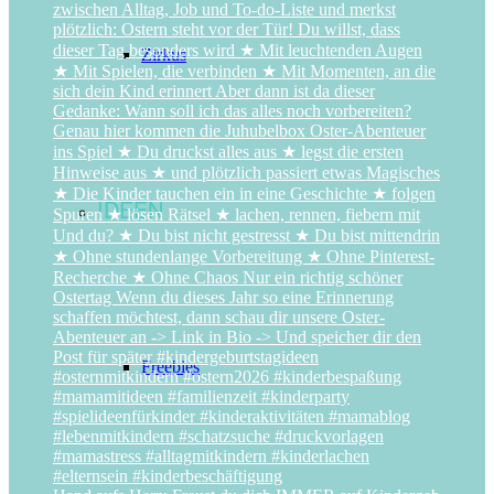
Zirkus
IDEEN
Freebies