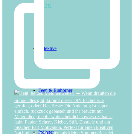
MOTTOS
Detektive
Feen & Einhörner
Indianer