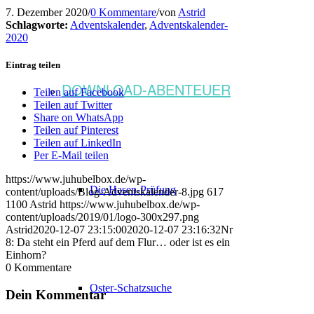
7. Dezember 2020
/
0 Kommentare
/
von
Astrid
Schlagworte:
Adventskalender
,
Adventskalender-
2020
Eintrag teilen
DOWNLOAD-ABENTEUER
Teilen auf Facebook
Teilen auf Twitter
Share on WhatsApp
Teilen auf Pinterest
Teilen auf LinkedIn
Per E-Mail teilen
https://www.juhubelbox.de/wp-
Die Hasen-Prüfung
content/uploads/Blog-Adventskalender-8.jpg
617
1100
Astrid
https://www.juhubelbox.de/wp-
content/uploads/2019/01/logo-300x297.png
Astrid
2020-12-07 23:15:00
2020-12-07 23:16:32
Nr
8: Da steht ein Pferd auf dem Flur… oder ist es ein
Einhorn?
0
Kommentare
Oster-Schatzsuche
Dein Kommentar