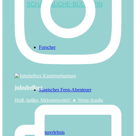
SCHATZSUCHE-BÜCHLEIN
Forscher
juhubelbox
Magisches Feen-Abenteuer
Heiß, heißer, Melonenwetter! ☀️ Wenn drauße
Naturerlebnis