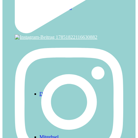
Mitmach-Videos
Basteln
Deko
Mitgebsel