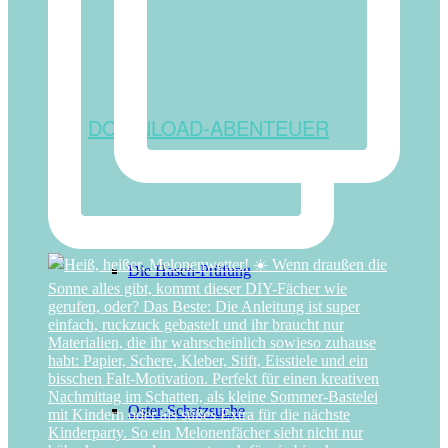
DOWNLOAD-ABENTEUER
Die Hasen-Prüfung
Oster-Schatzsuche