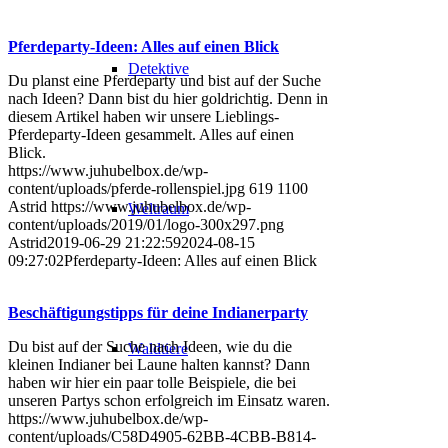
Pferdeparty-Ideen: Alles auf einen Blick
Detektive
Du planst eine Pferdeparty und bist auf der Suche
nach Ideen? Dann bist du hier goldrichtig. Denn in
diesem Artikel haben wir unsere Lieblings-
Pferdeparty-Ideen gesammelt. Alles auf einen
Blick.
https://www.juhubelbox.de/wp-
content/uploads/pferde-rollenspiel.jpg
619
1100
Astrid
https://www.juhubelbox.de/wp-
Weltraum
content/uploads/2019/01/logo-300x297.png
Astrid
2019-06-29 21:22:59
2024-08-15
09:27:02
Pferdeparty-Ideen: Alles auf einen Blick
Beschäftigungstipps für deine Indianerparty
Du bist auf der Suche nach Ideen, wie du die
Waldtiere
kleinen Indianer bei Laune halten kannst? Dann
haben wir hier ein paar tolle Beispiele, die bei
unseren Partys schon erfolgreich im Einsatz waren.
https://www.juhubelbox.de/wp-
content/uploads/C58D4905-62BB-4CBB-B814-