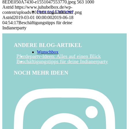
8EDE050A7430-e1551047553770.jpeg
563
1000
Astrid
https://www.juhubelbox.de/wp-
Feen und Einhörner
content/uploads/2019/01/logo-300x297.png
Astrid
2019-03-01 00:00:00
2019-06-18
04:54:17
Beschäftigungstipps für deine
Indianerparty
ANDERE BLOG-ARTIKEL
Wunschbox
Pferdeparty-Ideen: Alles auf einen Blick
Beschäftigungstipps für deine Indianerparty
NOCH MEHR IDEEN
FAQ