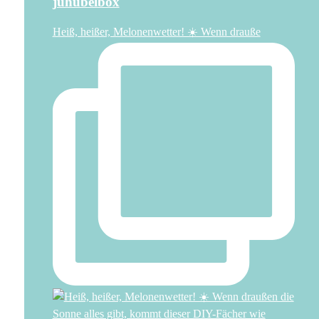
juhubelbox
Heiß, heißer, Melonenwetter! ☀️ Wenn drauße