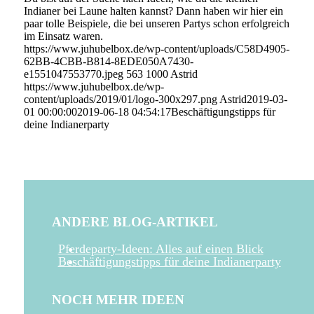
Indianer bei Laune halten kannst? Dann haben wir hier ein
paar tolle Beispiele, die bei unseren Partys schon erfolgreich
im Einsatz waren.
https://www.juhubelbox.de/wp-content/uploads/C58D4905-
62BB-4CBB-B814-8EDE050A7430-
e1551047553770.jpeg
563
1000
Astrid
https://www.juhubelbox.de/wp-
content/uploads/2019/01/logo-300x297.png
Astrid
2019-03-
01 00:00:00
2019-06-18 04:54:17
Beschäftigungstipps für
deine Indianerparty
ANDERE BLOG-ARTIKEL
Pferdeparty-Ideen: Alles auf einen Blick
Beschäftigungstipps für deine Indianerparty
NOCH MEHR IDEEN