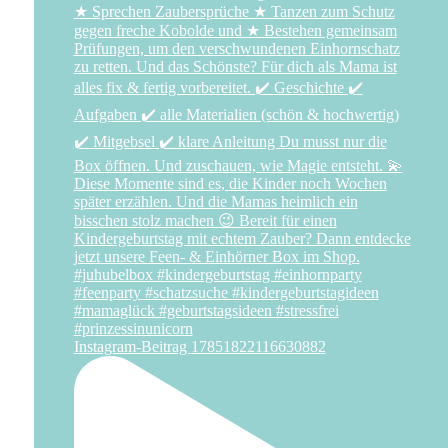
Instagram-Beitrag 17851822116630882