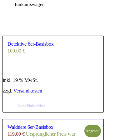
Einkaufswagen
5.00
Detektive 6er-Basisbox
109,00
€
inkl. 19 % MwSt.
zzgl.
Versandkosten
In die Einkaufsbox
5.00
Waldtiere 6er-Basisbox
Angebot!
119,00
€
Ursprünglicher Preis war: