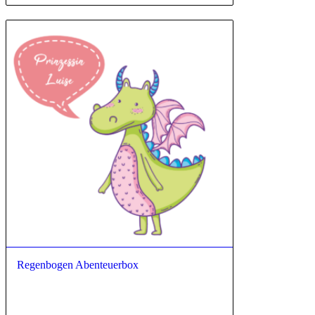
5.00
Regenbogen Abenteuerbox