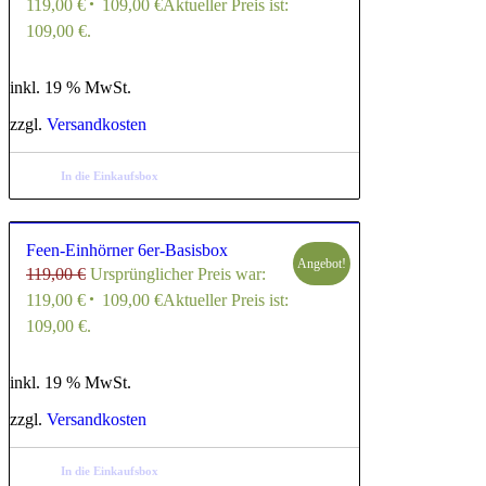
119,00 €
109,00
€
Aktueller Preis ist:
109,00 €.
inkl. 19 % MwSt.
zzgl.
Versandkosten
In die Einkaufsbox
5.00
Feen-Einhörner 6er-Basisbox
Angebot!
119,00
€
Ursprünglicher Preis war:
119,00 €
109,00
€
Aktueller Preis ist:
109,00 €.
inkl. 19 % MwSt.
zzgl.
Versandkosten
In die Einkaufsbox