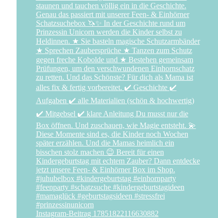
Instagram-Beitrag 17851822116630882