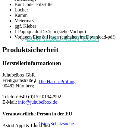
Bunt- oder Filzstifte
Locher
Kamm
Metermaß
ggf. Kleber
1 Pappquadrat 5x5cm (siehe Vorlage)
DOWNLOAD-ABENTEUER
Vorlagen Eier & Hasen (enthalten im Download-pdf)
Produktsicherheit
Herstellerinformationen
Juhubelbox GbR
Freiligrathstraße 1
Die Hasen-Prüfung
90482 Nürnberg
Telefon: +49 (0)152 01942992
E-Mail:
info@juhubelbox.de
Verantwortliche Person in der EU
Oster-Schatzsuche
Astrid Appl & Linda Just