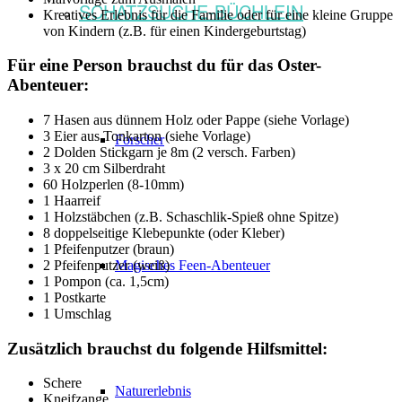
SCHATZSUCHE-BÜCHLEIN
Kreatives Erlebnis für die Familie oder für eine kleine Gruppe
von Kindern (z.B. für einen Kindergeburtstag)
Für eine Person brauchst du für das Oster-
Abenteuer:
7 Hasen aus dünnem Holz oder Pappe (siehe Vorlage)
3 Eier aus Tonkarton (siehe Vorlage)
Forscher
2 Dolden Stickgarn je 8m (2 versch. Farben)
3 x 20 cm Silberdraht
60 Holzperlen (8-10mm)
1 Haarreif
1 Holzstäbchen (z.B. Schaschlik-Spieß ohne Spitze)
8 doppelseitige Klebepunkte (oder Kleber)
1 Pfeifenputzer (braun)
2 Pfeifenputzer (weiß)
Magisches Feen-Abenteuer
1 Pompon (ca. 1,5cm)
1 Postkarte
1 Umschlag
Zusätzlich brauchst du folgende Hilfsmittel
:
Schere
Naturerlebnis
Kneifzange