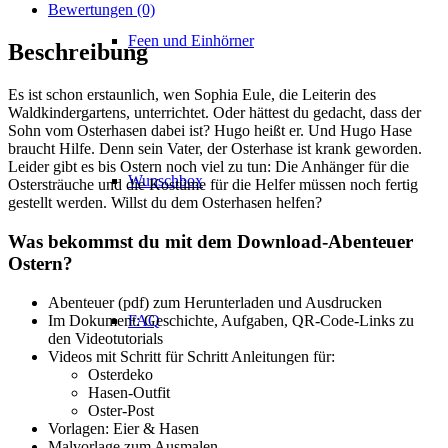
Bewertungen (0)
Feen und Einhörner
Beschreibung
Es ist schon erstaunlich, wen Sophia Eule, die Leiterin des
Waldkindergartens, unterrichtet. Oder hättest du gedacht, dass der
Sohn vom Osterhasen dabei ist? Hugo heißt er. Und Hugo Hase
braucht Hilfe. Denn sein Vater, der Osterhase ist krank geworden.
Leider gibt es bis Ostern noch viel zu tun: Die Anhänger für die
Wunschbox
Ostersträuche und die Kostüme für die Helfer müssen noch fertig
gestellt werden. Willst du dem Osterhasen helfen?
Was bekommst du mit dem Download-Abenteuer
Ostern?
Abenteuer (pdf) zum Herunterladen und Ausdrucken
Im Dokument: Geschichte, Aufgaben, QR-Code-Links zu
FAQ
den Videotutorials
Videos mit Schritt für Schritt Anleitungen für:
Osterdeko
Hasen-Outfit
Oster-Post
Vorlagen: Eier & Hasen
Malvorlage zum Ausmalen