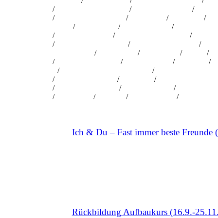
kuchen
/
Steckenpferd
/
Steckenpferd basteln
/
stran
0
0
0
/
superheldengeburtstag
/
superheldenmotto
/
superhe
0
0
/
tipps zur einschulung
/
tischdecke
/
tischdeko
/
tis
0
0
0
groß
/
traumfänger
/
Treibholz DIY
/
tschüss kinder
0
0
0
/
unterwasserparty
/
unterwegs mit kindern
/
Upcycli
0
0
/
Urlaubsbeschäftigung
/
urlaubserinnerungen
/
Urlau
0
0
nachrichten
/
Verwirrung
/
verzaubern
/
vision
/
vo
0
0
0
0
/
waldtieregeburtstag
/
waldtiereparty
/
Wandern
/
wa
0
0
0
/
wasser mit lebensmittelfarbe
/
webseitenfotoshooti
0
0
/
Weihnachtskugeln
/
weltraum
/
Weltraum einladung
0
0
/
weltraumpartyspiel
/
weltraumsnack
/
wenn es regn
0
0
/
Wurfwand
/
zaubern
/
Zauberspruch
/
Zauberstab
0
0
0
Ich & Du – Fast immer beste Freunde (4
Rückbildung Aufbaukurs (16.9.-25.11.