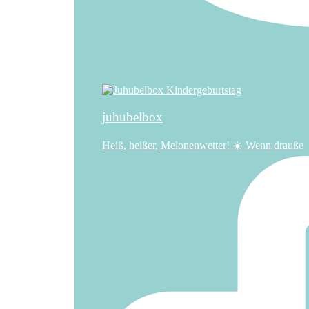
juhubelbox
Heiß, heißer, Melonenwetter! ☀️ Wenn drauße