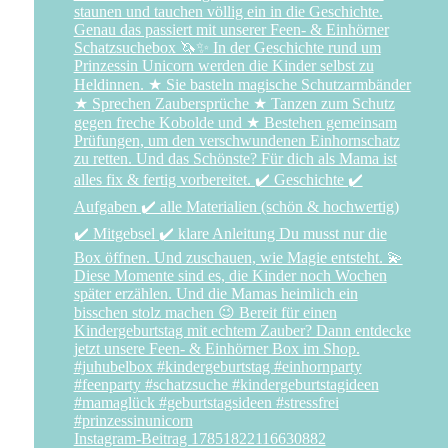
Instagram-Beitrag 17851822116630882