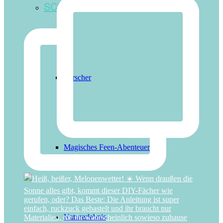
SCHATZSUCHE-BÜCHLEIN
Forscher
Magisches Feen-Abenteuer
Naturerlebnis