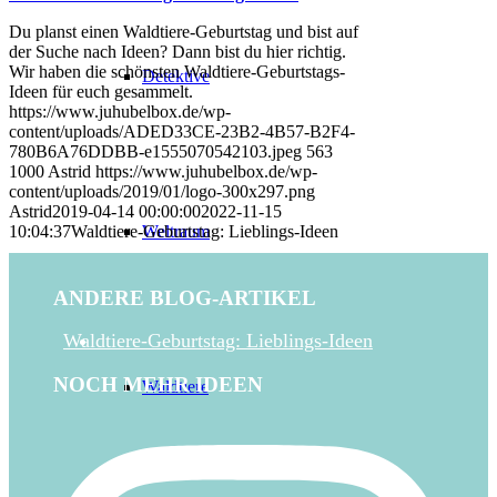
Du planst einen Waldtiere-Geburtstag und bist auf
der Suche nach Ideen? Dann bist du hier richtig.
Wir haben die schönsten Waldtiere-Geburtstags-
Detektive
Ideen für euch gesammelt.
https://www.juhubelbox.de/wp-
content/uploads/ADED33CE-23B2-4B57-B2F4-
780B6A76DDBB-e1555070542103.jpeg
563
1000
Astrid
https://www.juhubelbox.de/wp-
content/uploads/2019/01/logo-300x297.png
Astrid
2019-04-14 00:00:00
2022-11-15
Weltraum
10:04:37
Waldtiere-Geburtstag: Lieblings-Ideen
ANDERE BLOG-ARTIKEL
Waldtiere-Geburtstag: Lieblings-Ideen
NOCH MEHR IDEEN
Waldtiere