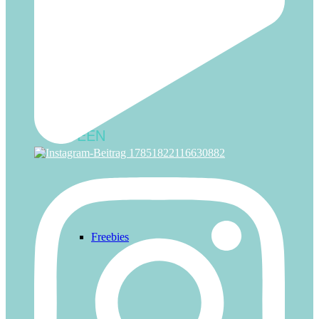
Zirkus
IDEEN
Freebies