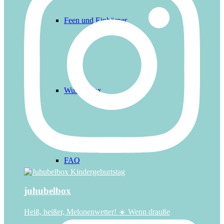
Feen und Einhörner
Wunschbox
FAQ
juhubelbox
Heiß, heißer, Melonenwetter! ☀️ Wenn drauße