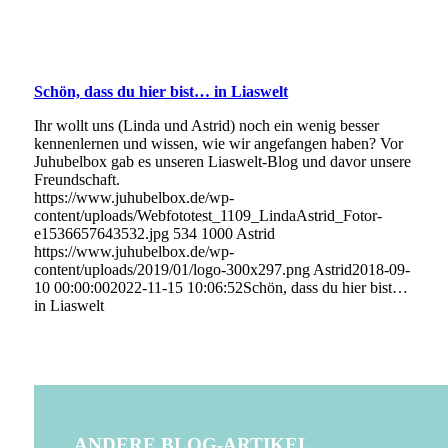
Schön, dass du hier bist… in Liaswelt
Ihr wollt uns (Linda und Astrid) noch ein wenig besser
kennenlernen und wissen, wie wir angefangen haben? Vor
Juhubelbox gab es unseren Liaswelt-Blog und davor unsere
Freundschaft.
https://www.juhubelbox.de/wp-
content/uploads/Webfototest_1109_LindaAstrid_Fotor-
e1536657643532.jpg
534
1000
Astrid
https://www.juhubelbox.de/wp-
content/uploads/2019/01/logo-300x297.png
Astrid
2018-09-
10 00:00:00
2022-11-15 10:06:52
Schön, dass du hier bist…
in Liaswelt
ANDERE BLOG-ARTIKEL