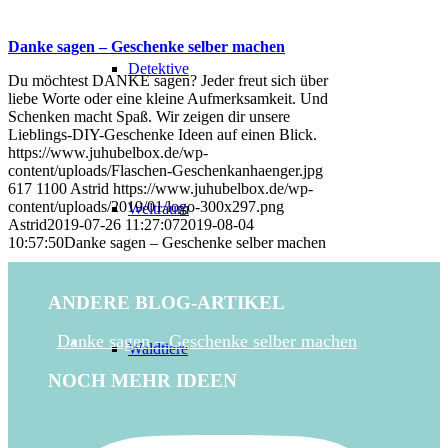
Danke sagen – Geschenke selber machen
Detektive
Du möchtest DANKE sagen? Jeder freut sich über
liebe Worte oder eine kleine Aufmerksamkeit. Und
Schenken macht Spaß. Wir zeigen dir unsere
Lieblings-DIY-Geschenke Ideen auf einen Blick.
https://www.juhubelbox.de/wp-
content/uploads/Flaschen-Geschenkanhaenger.jpg
617
1100
Astrid
https://www.juhubelbox.de/wp-
content/uploads/2019/01/logo-300x297.png
Weltraum
Astrid
2019-07-26 11:27:07
2019-08-04
10:57:50
Danke sagen – Geschenke selber machen
ANDERE BLOG-ARTIKEL
Danke sagen – Geschenke selber machen
Waldtiere
NOCH MEHR IDEEN