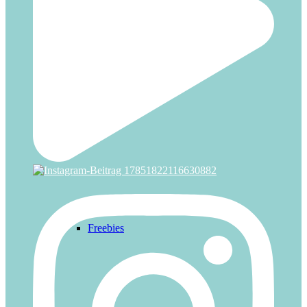
Zirkus
IDEEN
Freebies