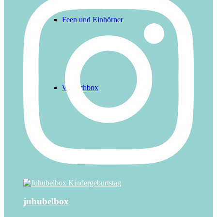
Feen und Einhörner
Wunschbox
FAQ
juhubelbox