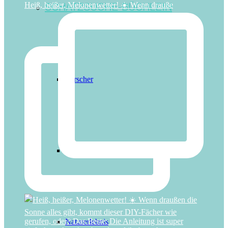
SCHATZSUCHE-BÜCHLEIN
Heiß, heißer, Melonenwetter! ☀️ Wenn drauße
Forscher
Magisches Feen-Abenteuer
Naturerlebnis