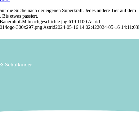
f die Suche nach der eigenen Superkraft. Jedes andere Tier auf dem
 Bis etwas passiert.
-Bauernhof-Mitmachgeschichte.jpg
619
1100
Astrid
/01/logo-300x297.png
Astrid
2024-05-16 14:02:42
2024-05-16 14:11:03
 & Schulkinder