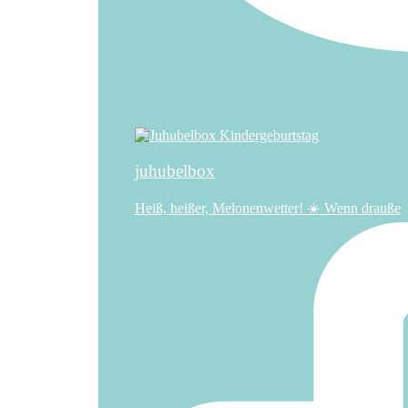
juhubelbox
Heiß, heißer, Melonenwetter! ☀️ Wenn drauße