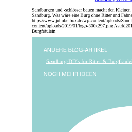
Sandburgen und -schlösser bauen macht den Kleinen
Sandburg. Was wäre eine Burg ohne Ritter und Fahn
https://www.juhubelbox.de/wp-content/uploads/Sandb
content/uploads/2019/01/logo-300x297.png
Astrid
201
Burgfräulein
ANDERE BLOG-ARTIKEL
Sandburg-DIYs für Ritter & Burgfräule
NOCH MEHR IDEEN