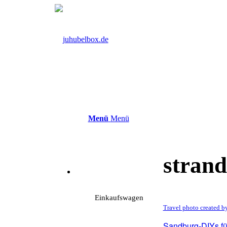
Menü
Menü
stran
Einkaufswagen
Travel photo created b
Sandburg-DIYs für