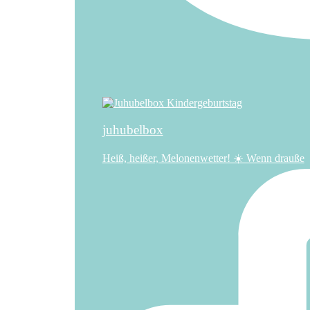
juhubelbox
Heiß, heißer, Melonenwetter! ☀️ Wenn drauße