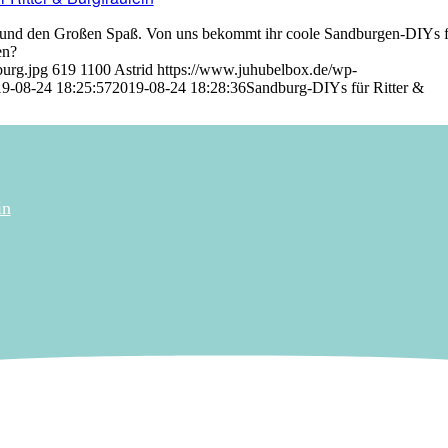
 und den Großen Spaß. Von uns bekommt ihr coole Sandburgen-DIYs f
en?
urg.jpg
619
1100
Astrid
https://www.juhubelbox.de/wp-
9-08-24 18:25:57
2019-08-24 18:28:36
Sandburg-DIYs für Ritter &
in