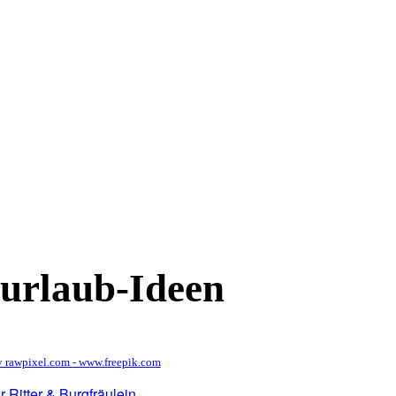
durlaub-Ideen
y rawpixel.com - www.freepik.com
 Ritter & Burgfräulein