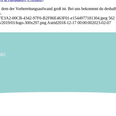
bei dem der Vorbereitungsaufwand groß ist. Bei uns bekommst du deshal
.
DD1FE3A2-00CB-4342-97F6-B2F86E463F01-e1544977181304.jpeg
562
s/2019/01/logo-300x297.png
Astrid
2018-12-17 00:00:00
2023-02-07
ie)