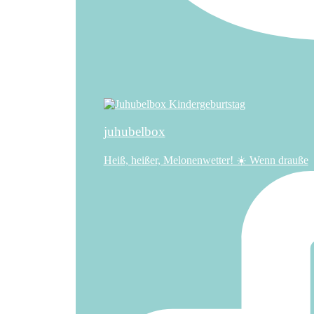
juhubelbox
Heiß, heißer, Melonenwetter! ☀️ Wenn drauße