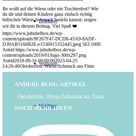
Ihr wollt auf die Wiesn oder ein Trachtenfest? Wie
du dir und deinen Kindern ganz einfach richtig
hübschen Wiesn-Schmuck basteln kannst, zeigen
Detektive
wir dir in diesem Beitrag. Viel Spaß ❤️
https://www.juhubelbox.de/wp-
content/uploads/9F267F47-DCD8-45A9-8ADF-
D39AB5166B2E-e1536915352445.jpeg
563
1000
Astrid
https://www.juhubelbox.de/wp-
content/uploads/2019/01/logo-300x297.png
Astrid
2018-09-16 00:00:00
2023-04-25
Weltraum
14:26:40
Oktoberfest: Wiesn-Schmuck aus Fimo
ANDERE BLOG-ARTIKEL
Oktoberfest: Wiesn-Schmuck aus Fimo
Waldtiere
NOCH MEHR IDEEN