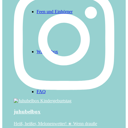
Feen und Einhörner
Wunschbox
FAQ
juhubelbox
Heiß, heißer, Melonenwetter! ☀️ Wenn drauße