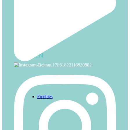
Zirkus
IDEEN
Freebies