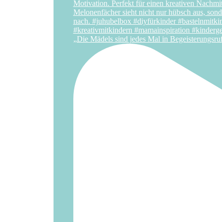
„Die Mädels sind jedes Mal in Begeisterungsru