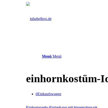
Menü
Menü
einhornkostüm-I
0
Einkaufswagen
Einhornparty-Einladung mit Haarschmuck