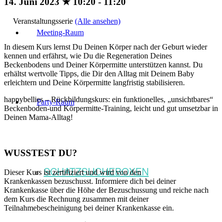
14. Juni 2023 ★ 10:20
-
11:20
Veranstaltungsserie
(Alle ansehen)
Meeting-Raum
In diesem Kurs lernst Du Deinen Körper nach der Geburt wieder
kennen und erfährst, wie Du die Regeneration Deines
Beckenbodens und Deiner Körpermitte unterstützen kannst. Du
erhältst wertvolle Tipps, die Dir den Alltag mit Deinem Baby
erleichtern und Deine Körpermitte langfristig stabilisieren.
happybellies – Rückbildungskurs: ein funktionelles, „unsichtbares“
Party-Raum
Beckenboden-und Körpermitte-Training, leicht und gut umsetzbar in
Deinen Mama-Alltag!
WUSSTEST DU?
SCHATZSUCHEBOXEN
Dieser Kurs ist zertifiziert und wird von den
Krankenkassen bezuschusst. Informiere dich bei deiner
Krankenkasse über die Höhe der Bezuschussung und reiche nach
dem Kurs die Rechnung zusammen mit deiner
Teilnahmebescheinigung bei deiner Krankenkasse ein.