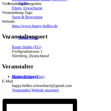
Suche
Veranstaltungskategorien:
Eltern
,
Erwachsene
Veranstaltung-Tags:
Sport & Bewegung
Website:
https://www.happy-bellies.de
Veranstaltungsort
Menü
Menü
Raum Studio (EG)
Freiligrathstrasse 1
Nürnberg
,
Deutschland
Veranstalter
0
Einkaufswagen
Happy Bellies (Tine)
E-Mail
happy.bellies.schoenbach@gmail.com
Veranstalter-Website anzeigen