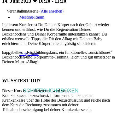
14. Juni 2023 ★ 10:20
-
11:20
Veranstaltungsserie
(Alle ansehen)
Meeting-Raum
In diesem Kurs lernst Du Deinen Körper nach der Geburt wieder
kennen und erfährst, wie Du die Regeneration Deines
Beckenbodens und Deiner Körpermitte unterstützen kannst. Du
erhältst wertvolle Tipps, die Dir den Alltag mit Deinem Baby
erleichtern und Deine Körpermitte langfristig stabilisieren.
happybellies – Rückbildungskurs: ein funktionelles, „unsichtbares“
Party-Raum
Beckenboden-und Körpermitte-Training, leicht und gut umsetzbar in
Deinen Mama-Alltag!
WUSSTEST DU?
SCHATZSUCHEBOXEN
Dieser Kurs ist zertifiziert und wird von den
Krankenkassen bezuschusst. Informiere dich bei deiner
Krankenkasse über die Höhe der Bezuschussung und reiche nach
dem Kurs die Rechnung zusammen mit deiner
Teilnahmebescheinigung bei deiner Krankenkasse ein.