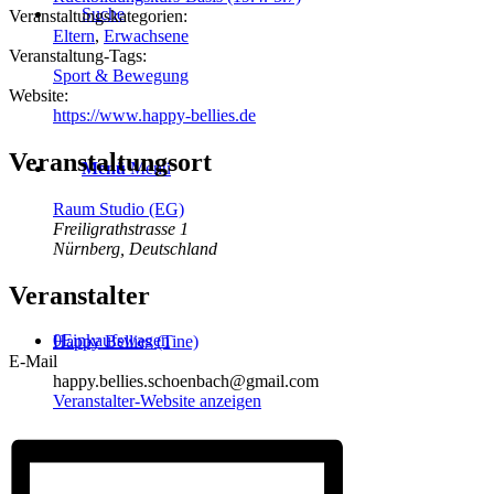
Suche
Veranstaltungskategorien:
Eltern
,
Erwachsene
Veranstaltung-Tags:
Sport & Bewegung
Website:
https://www.happy-bellies.de
Veranstaltungsort
Menü
Menü
Raum Studio (EG)
Freiligrathstrasse 1
Nürnberg
,
Deutschland
Veranstalter
0
Einkaufswagen
Happy Bellies (Tine)
E-Mail
happy.bellies.schoenbach@gmail.com
Veranstalter-Website anzeigen