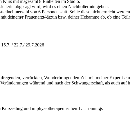
n Kurs mit insgesamt 8 Einheiten im Studio.
leiterin abgesagt wird, wird es einen Nachholtermin geben.
eilnehmerzahl von 6 Personen statt. Sollte diese nicht erreicht werden,
eld mit deinem/r Frauenarzt/-ärztin bzw. deiner Hebamme ab, ob eine Te
 / 15.7. / 22.7./ 29.7.2026
 aufregenden, verrückten, Wunderbringenden Zeit mit meiner Expertise u
 Veränderungen während und nach der Schwangerschaft, als auch auf i
 Kurssetting und in physiotherapeutischen 1:1-Trainings