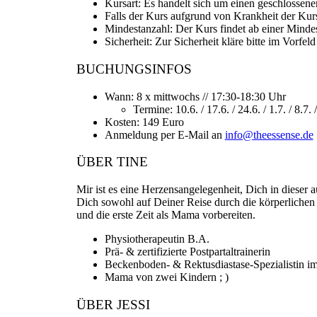
Kursart: Es handelt sich um einen geschlossene
Falls der Kurs aufgrund von Krankheit der Kurs
Mindestanzahl: Der Kurs findet ab einer Mindestt
Sicherheit: Zur Sicherheit kläre bitte im Vorf
BUCHUNGSINFOS
Wann: 8 x mittwochs // 17:30-18:30 Uhr
Termine: 10.6. / 17.6. / 24.6. / 1.7. / 8.7.
Kosten: 149 Euro
Anmeldung per E-Mail an
info@theessense.de
ÜBER TINE
Mir ist es eine Herzensangelegenheit, Dich in dieser
Dich sowohl auf Deiner Reise durch die körperlichen
und die erste Zeit als Mama vorbereiten.
Physiotherapeutin B.A.
Prä- & zertifizierte Postpartaltrainerin
Beckenboden- & Rektusdiastase-Spezialistin im
Mama von zwei Kindern ; )
ÜBER JESSI