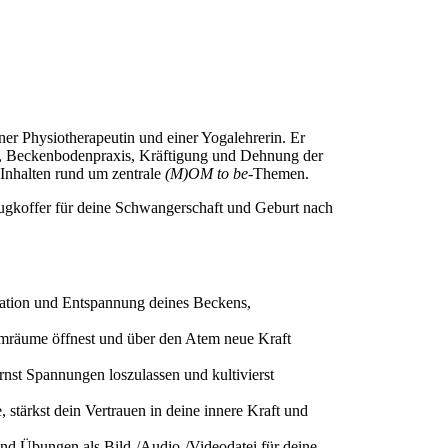
er Physiotherapeutin und einer Yogalehrerin. Er
ws, Beckenbodenpraxis, Kräftigung und Dehnung der
 Inhalten rund um zentrale
(M)OM to be
-Themen.
eugkoffer für deine Schwangerschaft und Geburt nach
isation und Entspannung deines Beckens,
emräume öffnest und über den Atem neue Kraft
nst Spannungen loszulassen und kultivierst
stärkst dein Vertrauen in deine innere Kraft und
und Übungen als Bild-/Audio-/Videodatei für deine