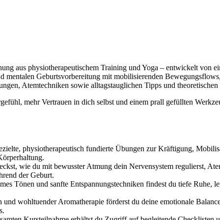
ung aus physiotherapeutischem Training und Yoga – entwickelt von ein
n und mentalen Geburtsvorbereitung mit mobilisierenden Bewegungsflo
ungen, Atemtechniken sowie alltagstauglichen Tipps und theoretischen
efühl, mehr Vertrauen in dich selbst und einem prall gefüllten Werkz
gezielte, physiotherapeutisch fundierte Übungen zur Kräftigung, Mobil
örperhaltung.
eckst, wie du mit bewusster Atmung dein Nervensystem regulierst, At
hrend der Geburt.
mes Tönen und sanfte Entspannungstechniken findest du tiefe Ruhe, ler
n und wohltuender Aromatherapie förderst du deine emotionale Balance, 
s.
amten Kursteilnahme erhältst du Zugriff auf begleitende Checklisten 