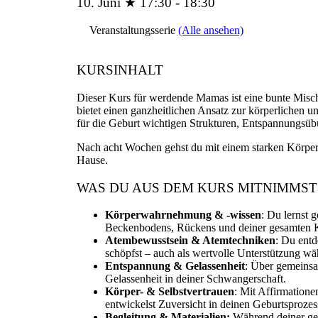
10. Juni ★ 17:30
-
18:30
Veranstaltungsserie
(Alle ansehen)
KURSINHALT
Dieser Kurs für werdende Mamas ist eine bunte Misch
bietet einen ganzheitlichen Ansatz zur körperliche
für die Geburt wichtigen Strukturen, Entspannungsüb
Nach acht Wochen gehst du mit einem starken Körperg
Hause.
WAS DU AUS DEM KURS MITNIMMST
Körperwahrnehmung & -wissen
: Du lernst 
Beckenbodens, Rückens und deiner gesamten K
Atembewusstsein & Atemtechniken
: Du entd
schöpfst – auch als wertvolle Unterstützung wä
Entspannung & Gelassenheit
: Über gemeinsa
Gelassenheit in deiner Schwangerschaft.
Körper- & Selbstvertrauen
: Mit Affirmatione
entwickelst Zuversicht in deinen Geburtsprozes
Begleitung & Materialien:
Während deiner ges