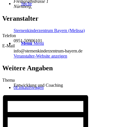
Freiligrathstrasse 1
Suche
Nürnberg
,
Veranstalter
Sternenkinderzentrum Bayern (Melissa)
Telefon
0951-50906101
Menü
Menü
E-Mail
info@sternenkinderzentrum-bayern.de
Veranstalter-Website anzeigen
Weitere Angaben
Thema
Entwicklung und Coaching
0
Einkaufswagen