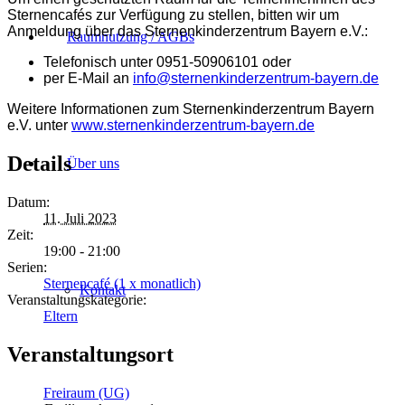
Sternencafés zur Verfügung zu stellen, bitten wir um
Anmeldung über das Sternenkinderzentrum Bayern e.V.:
Raumnutzung / AGBs
Telefonisch unter 0951-50906101 oder
per E-Mail an
info@sternenkinderzentrum-bayern.de
Weitere Informationen zum Sternenkinderzentrum Bayern
e.V. unter
www.sternenkinderzentrum-bayern.de
Details
Über uns
Datum:
11. Juli 2023
Zeit:
19:00 - 21:00
Serien:
Sternencafé (1 x monatlich)
Kontakt
Veranstaltungskategorie:
Eltern
Veranstaltungsort
Freiraum (UG)