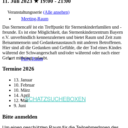
11. Juli 2023 ★ 19:00
-
21:00
Veranstaltungsserie
(Alle ansehen)
Meeting-Raum
Das Sternencafé ist ein Treffpunkt für Sternenkinderfamilien und -
freunde. Es ist eine Möglichkeit, das Sternenkinderzentrum Bayern
e.V. unverbindlich kennenzulernen und bietet Raum und Zeit zum
Beisammensein und Gedankenaustausch mit anderen Betroffenen.
Hier sind all die Gedanken und Gefühle, die der Tod eines Kindes
während der Schwangerschaft und/oder während oder nach einer
Geburt mitbringt, erlaubt.
Party-Raum
Termine 2026
13. Januar
10. Februar
10. März
14. April
SCHATZSUCHEBOXEN
12. Mai
9. Juni
Bitte anmelden
Um einen geschützten Raum für die TeilnehmerInnen des