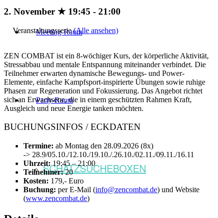
2. November ★ 19:45
-
21:00
Veranstaltungsserie
(Alle ansehen)
Meeting-Raum
ZEN COMBAT ist ein 8‑wöchiger Kurs, der körperliche Aktivität,
Stressabbau und mentale Entspannung miteinander verbindet. Die
Teilnehmer erwarten dynamische Bewegungs- und Power-
Elemente, einfache Kampfsport-inspirierte Übungen sowie ruhige
Phasen zur Regeneration und Fokussierung. Das Angebot richtet
sich an Erwachsene, die in einem geschützten Rahmen Kraft,
Party-Raum
Ausgleich und neue Energie tanken möchten.
BUCHUNGSINFOS / ECKDATEN
Termine:
ab Montag den 28.09.2026 (8x)
-> 28.9/05.10./12.10./19.10./.26.10./02.11./09.11./16.11
Uhrzeit:
19:45 – 21:00
SCHATZSUCHEBOXEN
Teilnehmer:
20
Kosten:
179,- Euro
Buchung:
per E-Mail (
info@zencombat.de
) und Website
(
www.zencombat.de
)