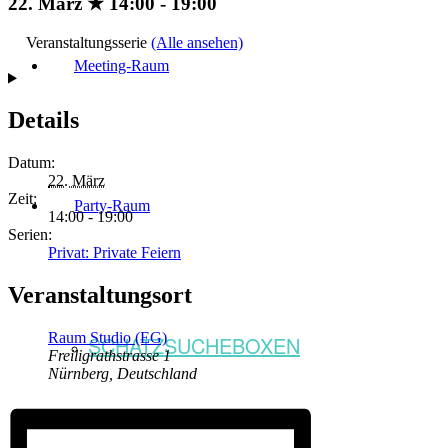
22. März ★ 14:00
-
19:00
Veranstaltungsserie
(Alle ansehen)
Meeting-Raum
Details
Datum:
22. März
Zeit:
Party-Raum
14:00 - 19:00
Serien:
Privat: Private Feiern
Veranstaltungsort
Raum Studio (EG)
SCHATZSUCHEBOXEN
Freiligrathstrasse 1
Nürnberg
,
Deutschland