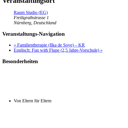
Veranstaltungsort
Raum Studio (EG)
Freiligrathstrasse 1
Nürnberg
,
Deutschland
Veranstaltungs-Navigation
«
Familientherapie (Ilka de Soye) – KR
Englisch: Fun with Flupe (2,5 Jahre-Vorschule)
»
Besonderheiten
Von Eltern für Eltern