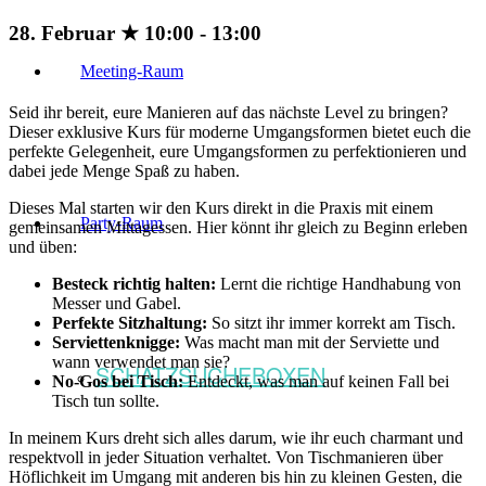
28. Februar ★ 10:00
-
13:00
Meeting-Raum
Seid ihr bereit, eure Manieren auf das nächste Level zu bringen?
Dieser exklusive Kurs für moderne Umgangsformen bietet euch die
perfekte Gelegenheit, eure Umgangsformen zu perfektionieren und
dabei jede Menge Spaß zu haben.
Dieses Mal starten wir den Kurs direkt in die Praxis mit einem
Party-Raum
gemeinsamen Mittagessen. Hier könnt ihr gleich zu Beginn erleben
und üben:
Besteck richtig halten:
Lernt die richtige Handhabung von
Messer und Gabel.
Perfekte Sitzhaltung:
So sitzt ihr immer korrekt am Tisch.
Serviettenknigge:
Was macht man mit der Serviette und
wann verwendet man sie?
SCHATZSUCHEBOXEN
No-Gos bei Tisch:
Entdeckt, was man auf keinen Fall bei
Tisch tun sollte.
In meinem Kurs dreht sich alles darum, wie ihr euch charmant und
respektvoll in jeder Situation verhaltet. Von Tischmanieren über
Höflichkeit im Umgang mit anderen bis hin zu kleinen Gesten, die