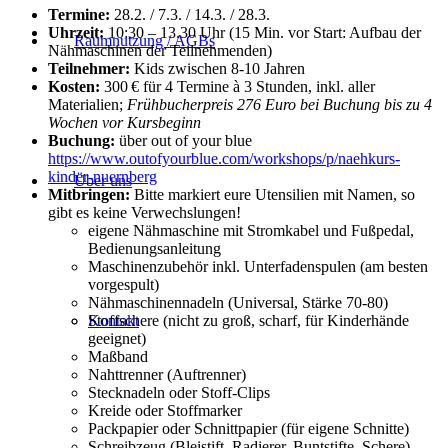
Termine:
28.2. / 7.3. / 14.3. / 28.3.
Uhrzeit:
10:30 – 13.30 Uhr (15 Min. vor Start: Aufbau der
Raumnutzung / AGBs
Nähmaschinen der Teilnehmenden)
Teilnehmer:
Kids zwischen 8-10 Jahren
Kosten:
300 € für 4 Termine à 3 Stunden, inkl. aller
Materialien;
Frühbucherpreis 276 Euro bei Buchung bis zu 4
Wochen vor Kursbeginn
Buchung:
über out of your blue
https://www.outofyourblue.com/workshops/p/naehkurs-
kinder-nuernberg
Über uns
Mitbringen:
Bitte markiert eure Utensilien mit Namen, so
gibt es keine Verwechslungen!
eigene Nähmaschine mit Stromkabel und Fußpedal,
Bedienungsanleitung
Maschinenzubehör inkl. Unterfadenspulen (am besten
vorgespult)
Nähmaschinennadeln (Universal, Stärke 70-80)
Stoffschere (nicht zu groß, scharf, für Kinderhände
Kontakt
geeignet)
Maßband
Nahttrenner (Auftrenner)
Stecknadeln oder Stoff-Clips
Kreide oder Stoffmarker
Packpapier oder Schnittpapier (für eigene Schnitte)
Schreibzeug (Bleistift, Radierer, Buntstifte, Schere)