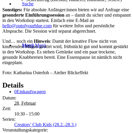
Suche
Sonstiges:
Für absolute Anfänger:innen bieten wir auf Anfrage eine
gesonderte Einführungssession
an – damit du sicher und entspannt
in den Workshop startest. Einfach eine E-Mail an
hello@outofyourblue.com
für weitere Infos und persönliche
Absprache. Die Session wird separat abgerechnet.
Und… noch ein
Hinweis
: Damit der kreative Flow nicht von
Menü
Menü
knurrenden Mägen gestört wird, frühstückt gut und kommt gestärkt
in den Workshop. Es stehen Getränke und ein paar trockene,
gesunde Knabbereien bereit. Eine Essenspause ist nämlich nicht
eingeplant.
Foto: Katharina Osterloh – Atelier Blickeffekt
Details
0
Einkaufswagen
Datum:
28. Februar
Zeit:
10:30 - 15:00
Serien:
Creators’ Club Kids (28.2.-28.3.)
Veranstaltungskategorie: